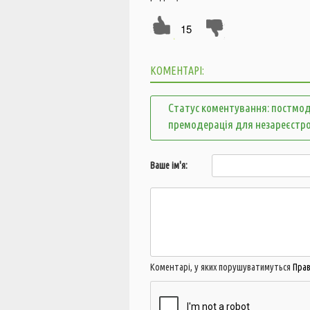
15
КОМЕНТАРІ:
Статус коментування: постмод
премодерація для незареєстр
Ваше ім'я:
Коментарі, у яких порушуватимуться
Пра