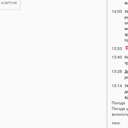
в
14:00
У
р
о
м
з
п
13:53
13:40
Н
т
13:28
Д
р
13:14
У
д
в
Погода
12:45
У
Погода 
п
вологість
с
тиск:
12:26
С