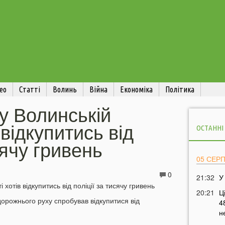
ео
Статті
Волинь
Війна
Економіка
Політика
 у Волинській
 відкупитись від
ОСТАННІ
сячу гривень
05 СЕР
0
21:32
У
20:21
Ц
орожнього руху спробував відкупитися від
4
н