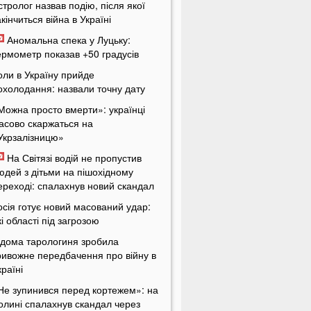
стролог назвав подію, після якої
акінчиться війна в Україні
Аномальна спека у Луцьку:
ермометр показав +50 градусів
оли в Україну прийде
охолодання: назвали точну дату
Можна просто вмерти»: українці
асово скаржаться на
Укрзалізницю»
На Світязі водій не пропустив
юдей з дітьми на пішохідному
ереході: спалахнув новий скандал
осія готує новий масований удар:
кі області під загрозою
ідома тарологиня зробила
ривожне передбачення про війну в
країні
Не зупинився перед кортежем»: на
олині спалахнув скандал через