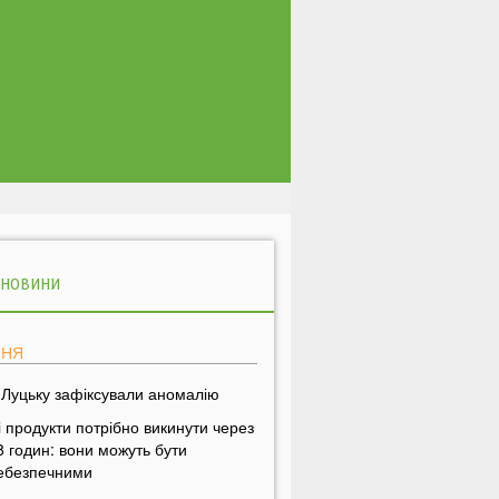
 НОВИНИ
ПНЯ
 Луцьку зафіксували аномалію
і продукти потрібно викинути через
8 годин: вони можуть бути
ебезпечними