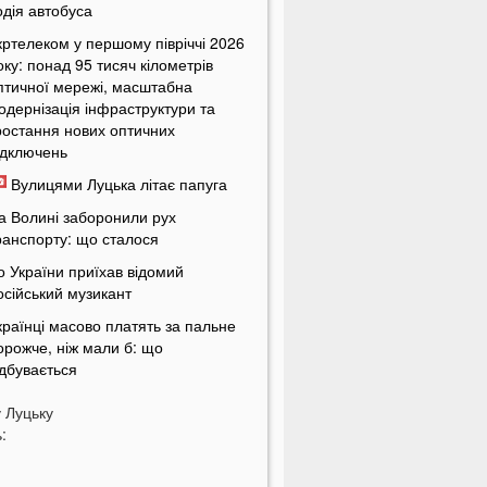
одія автобуса
кртелеком у першому півріччі 2026
оку: понад 95 тисяч кілометрів
птичної мережі, масштабна
одернізація інфраструктури та
ростання нових оптичних
ідключень
Вулицями Луцька літає папуга
а Волині заборонили рух
ранспорту: що сталося
о України приїхав відомий
осійський музикант
країнці масово платять за пальне
орожче, ніж мали б: що
ідбувається
країнців попередили про
у
Луцьку
овернення графіків відключень
:
вітла
кільки українці будуть платити за