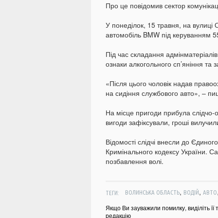
Про це повідомив сектор комунікаці
У понеділок, 15 травня, на вулиці 
автомобіль BMW під керуванням 5
Під час складання адмінматеріалів
ознаки алкогольного сп’яніння та 
«Після цього чоловік надав правоо
на сидіння службового авто», – пи
На місце пригоди прибула слідчо-
вигоди зафіксували, гроші вилучил
Відомості слідчі внесли до Єдиного
Кримінального кодексу України. Са
позбавлення волі.
,
,
ТЕГИ:
ВОЛИНСЬКА ОБЛАСТЬ
ВОДІЙ
АВТО
Якщо Ви зауважили помилку, виділіть її 
редакцію