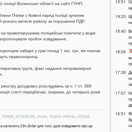
19:51
О
ї поліції Волинської області на сайті ГУНП.
щ
Олени Пчілки у Ковелі наряд поліції зупинив
19:20
Щ
5-річного жителя району за порушення ПДР.
н
18:40
В
 на правопорушника поліцейські помітили у водія
о
запропонували пройти освідування.
о
хоронцям хабаря у сумі понад 1 тис. грн, які поклав
18:09
шуть правоохоронці.
м
г
оперативна група, факт надання неправомірної
17:38
Д
и.
п
з
 реєстру досудових розслідувань за ч. 1 ст. 369
нкція статті передбачає, зокрема, до чотирьох років
17:07
Н
п
д
16:51
Я
,
,
,
,
,
П'ЯНИЙ
НЕТВЕРЕЗИЙ
ХАБАР
ТИСЯЧА ГРИВЕНЬ
ПОЛІЦІЯ
б
с
та натисніть Ctrl+Enter для того, щоб повідомити про це