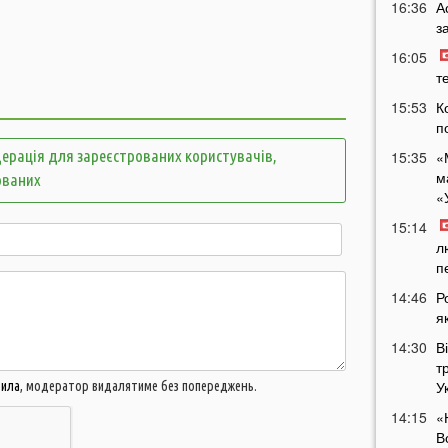
16:36
А
з
16:05
т
15:53
К
п
ерація для зареєстрованих користувачів,
15:35
«
м
ованих
«
15:14
л
п
14:46
Р
я
14:30
В
т
У
вила
, модератор видалятиме без попереджень.
14:15
«
В