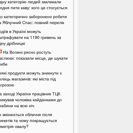
дну категорію людей закликали
одня пити каву: кого це стосується
о категорично заборонено робити
а Яблучний Спас: повний перелік
одіїв в Україні можуть
штрафувати на 1190 гривень за
дну дрібницю
На Волині рясно ростуть
аслюки: показали місце, де шукати
риби
еякі продукти можуть зникнути з
олиць магазинів: які міста під
агрозою
а заході України працівник ТЦК
рикував чоловіка кайданками до
рабини на всю ніч
к змінюється обличчя після
рекетів та чому покращується
иметрія овалу?