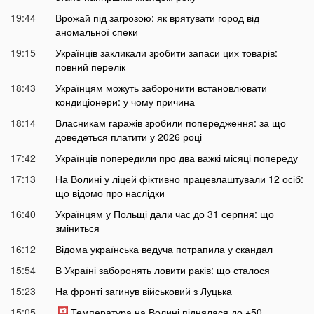
19:44
Врожай під загрозою: як врятувати город від
аномальної спеки
19:15
Українців закликали зробити запаси цих товарів:
повний перелік
18:43
Українцям можуть заборонити встановлювати
кондиціонери: у чому причина
18:14
Власникам гаражів зробили попередження: за що
доведеться платити у 2026 році
17:42
Українців попередили про два важкі місяці попереду
17:13
На Волині у ліцей фіктивно працевлаштували 12 осіб:
що відомо про наслідки
16:40
Українцям у Польщі дали час до 31 серпня: що
зміниться
16:12
Відома українська ведуча потрапила у скандал
15:54
В Україні заборонять ловити раків: що сталося
15:23
На фронті загинув військовий з Луцька
15:05
Температура на Волині піднялася до +50