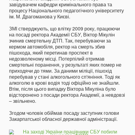
завідувачем кафедри кримінального права та
процесу Національного педагогічного університету
ім. М. Драгоманова у Києві.
ЗМІ стверджують, що влітку 2009 року, працюючи
на посаді ректора Академії СБУ, Віктор Мікулін
зчинив смертельну ДТП. Так, перебуваючи за
кермом автомобіля, ректор на смерть збив
пішохода, який перетинав проспект в
недозволеному місці. Потерпілий отримав
смертельні поранення, у результаті яких помер не
приходячи до тями. За даними міліції, пішохід
перебував у стані алкогольного сп'яніння. Тоді як
алкоголю в крові водія тоді офіційно не знайшли.
Втім, після цього випадку Віктора Мікуліна було
відсторонено з посади ректора Академії, а невдовзі
– звільнено.
Згодом чоловік обіймав посаду заступник голови
Закарпатської обласної державної адміністрації.