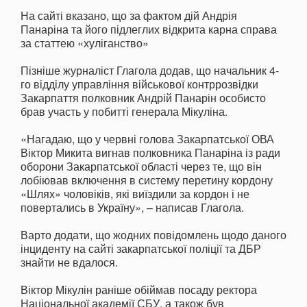
На сайті вказано, що за фактом дій Андрія
Панаріна та його підлеглих відкрита карна справа
за статтею «хуліганство»
Пізніше журналіст Глагола додав, що начальник 4-
го відділу управління військової контррозвідки
Закарпаття полковник Андрій Панарін особисто
брав участь у побитті генерала Мікуліна.
«Нагадаю, що у червні голова Закарпатської ОВА
Віктор Микита вигнав полковника Панаріна із ради
оборони Закарпатської області через те, що він
лобіював включення в систему перетину кордону
«Шлях» чоловіків, які виїздили за кордон і не
повертались в Україну», – написав Глагола.
Варто додати, що жодних повідомлень щодо даного
інциденту на сайті закарпатської поліції та ДБР
знайти не вдалося.
Віктор Мікулін раніше обіймав посаду ректора
Національної академії СБУ, а також був