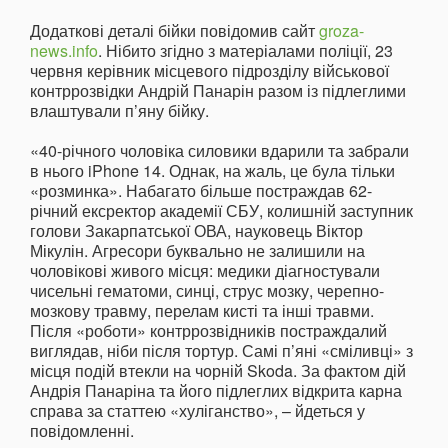
Додаткові деталі бійки повідомив сайт
groza-
news.info
. Нібито згідно з матеріалами поліції, 23
червня керівник місцевого підрозділу військової
контррозвідки Андрій Панарін разом із підлеглими
влаштували п’яну бійку.
«40-річного чоловіка силовики вдарили та забрали
в нього iPhone 14. Однак, на жаль, це була тільки
«розминка». Набагато більше постраждав 62-
річний ексректор академії СБУ, колишній заступник
голови Закарпатської ОВА, науковець Віктор
Мікулін. Агресори буквально не залишили на
чоловікові живого місця: медики діагностували
чисельні гематоми, синці, струс мозку, черепно-
мозкову травму, перелам кисті та інші травми.
Після «роботи» контррозвідників постраждалий
виглядав, ніби після тортур. Самі п’яні «сміливці» з
місця подій втекли на чорній Skoda. За фактом дій
Андрія Панаріна та його підлеглих відкрита карна
справа за статтею «хуліганство», – йдеться у
повідомленні.