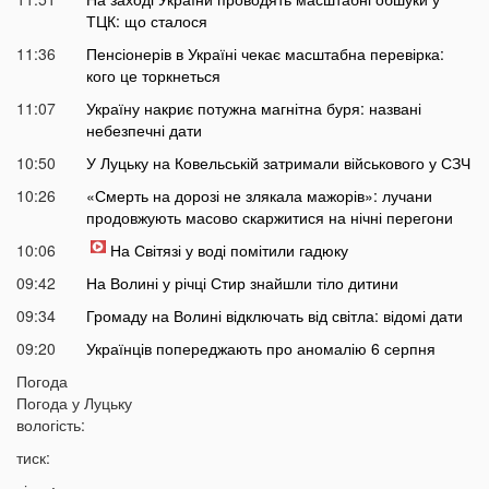
ТЦК: що сталося
11:36
Пенсіонерів в Україні чекає масштабна перевірка:
кого це торкнеться
11:07
Україну накриє потужна магнітна буря: названі
небезпечні дати
10:50
У Луцьку на Ковельській затримали військового у СЗЧ
10:26
«Смерть на дорозі не злякала мажорів»: лучани
продовжують масово скаржитися на нічні перегони
10:06
На Світязі у воді помітили гадюку
09:42
На Волині у річці Стир знайшли тіло дитини
09:34
Громаду на Волині відключать від світла: відомі дати
09:20
Українців попереджають про аномалію 6 серпня
09:05
Погода
На Волині підтвердили загибель Героя, який рік
Погода у
Луцьку
вважався зниклим безвісти
вологість:
05 СЕРПНЯ
тиск:
21:32
У Луцьку зафіксували аномалію