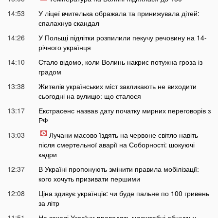
14:53
У ліцеї вчителька ображала та принижувала дітей:
спалахнув скандал
14:26
У Польщі підлітки розпилили пекучу речовину на 14-
річного українця
14:10
Стало відомо, коли Волинь накриє потужна гроза із
градом
13:38
Жителів українських міст закликають не виходити
сьогодні на вулицю: що сталося
13:17
Екстрасенс назвав дату початку мирних переговорів з
РФ
13:03
Лучани масово їздять на червоне світло навіть
після смертельної аварії на Соборності: шокуючі
кадри
12:37
В Україні пропонують змінити правила мобілізації:
кого хочуть призивати першими
12:08
Ціна здивує українців: чи буде пальне по 100 гривень
за літр
11:51
На заході України проводять масштабні обшуки у