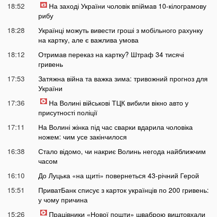
18:52
На заході України чоловік впіймав 10-кілограмову
рибу
18:28
Українці можуть вивести гроші з мобільного рахунку
на картку, але є важлива умова
18:12
Отримав переказ на картку? Штраф 34 тисячі
гривень
17:53
Затяжна війна та важка зима: тривожний прогноз для
України
17:36
На Волині військові ТЦК вибили вікно авто у
присутності поліції
17:11
На Волині жінка під час сварки вдарила чоловіка
ножем: чим усе закінчилося
16:38
Стало відомо, чи накриє Волинь негода найближчим
часом
16:10
До Луцька «на щиті» повернеться 43-річний Герой
15:51
ПриватБанк списує з карток українців по 200 гривень:
у чому причина
15:26
Працівники «Нової пошти» шваброю виштовхали