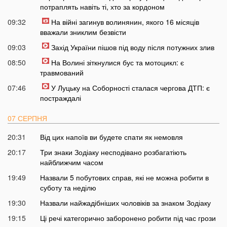
потраплять навіть ті, хто за кордоном
09:32
На війні загинув волинянин, якого 16 місяців
вважали зниклим безвісти
09:03
Захід України пішов під воду після потужних злив
08:50
На Волині зіткнулися бус та мотоцикл: є
травмований
07:46
У Луцьку на Соборності сталася чергова ДТП: є
постраждалі
07 СЕРПНЯ
20:31
Від цих напоїв ви будете спати як немовля
20:17
Три знаки Зодіаку несподівано розбагатіють
найближчим часом
19:49
Назвали 5 побутових справ, які не можна робити в
суботу та неділю
19:30
Назвали найжадібніших чоловіків за знаком Зодіаку
19:15
Ці речі категорично заборонено робити під час грози