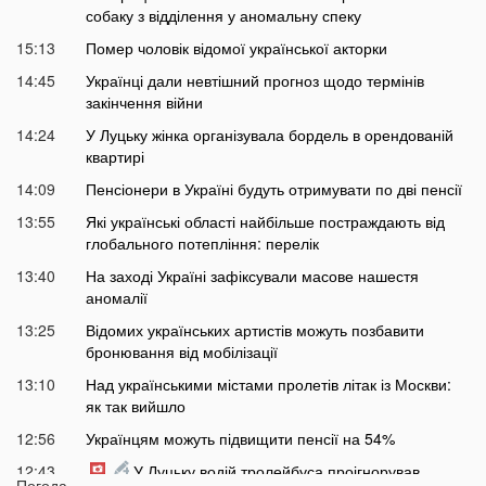
собаку з відділення у аномальну спеку
15:13
Помер чоловік відомої української акторки
14:45
Українці дали невтішний прогноз щодо термінів
закінчення війни
14:24
У Луцьку жінка організувала бордель в орендованій
квартирі
14:09
Пенсіонери в Україні будуть отримувати по дві пенсії
13:55
Які українські області найбільше постраждають від
глобального потепління: перелік
13:40
На заході Україні зафіксували масове нашестя
аномалії
13:25
Відомих українських артистів можуть позбавити
бронювання від мобілізації
13:10
Над українськими містами пролетів літак із Москви:
як так вийшло
12:56
Українцям можуть підвищити пенсії на 54%
12:43
У Луцьку водій тролейбуса проігнорував
Погода