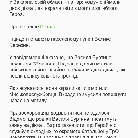
У Закарпатській області «на гарячому» спіймали
двох дівчат, які вкрали квіти з могили загиблого
Героя.
Про це пише
Вголос
.
Інцидент стався в населеному пункті Велике
Березне.
У повідомленні вказано, що Василя Буртина
поховали 22 червня. Під час відвідин могили
військового його знайомі побачили двох дівчат, які
несли велику кількість троянд.
Як з'ясувалося, вони вкрали квіти з могили
військовослужбовця. Вкрадене змусили повернути
назад на могилу.
Правоохоронцям додзвонитися не вдалося.
Відомо, що родичі Василя Буртина писатимуть
заяву на дівчат. Варто зазначити, що Герой ніс
службу в складі 68-го окремого батальйону ТрО
Закарпаття. Він загинув 1 травня під час бою з