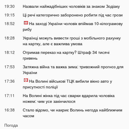
19:30
Назвали найжадібніших чоловіків за знаком Зодіаку
19:15
Ці речі категорично заборонено робити під час грози
18:52
На заході України чоловік впіймав 10-кілограмову
рибу
18:28
Українці можуть вивести гроші з мобільного рахунку
на картку, але є важлива умова
18:12
Отримав переказ на картку? Штраф 34 тисячі
гривень
17:53
Затяжна війна та важка зима: тривожний прогноз для
України
17:36
На Волині військові ТЦК вибили вікно авто у
присутності поліції
17:11
На Волині жінка під час сварки вдарила чоловіка
ножем: чим усе закінчилося
16:38
Стало відомо, чи накриє Волинь негода найближчим
часом
16:10
До Луцька «на щиті» повернеться 43-річний Герой
Погода