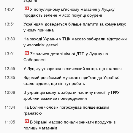
14:01
У популярному м'ясному магазині у Луцьку
продають зелене м'ясо: покупці обурені
13:51
Українцям доведеться більше платити за комуналку:
у чому причина
13:30
На заході України у ТЦК масово забирали відстрочки
у чоловіків: деталі
13:01
Зʼявилися деталі нічної ДТП у Луцьку на
Соборності
12:55
У Луцьку утворився величезний затор: що сталося
12:35
Відомий російський музикант приїхав до України:
стало відомо, що він тут робить
12:06
В українців можуть забрати частину пенсії: у ПФУ
зробили важливе попередження
11:34
На Волині чоловік погрожував поліцейським
гранатою
11:05
В Україні масово почали зникати продукти з
полиць магазинів