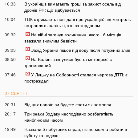
10:33
В українців вимагають гроші за захист осель від
дронів РФ: що відбувається
10:04
ТЦК отримають нові дані про українців: під контроль
потраплять навіть ті, хто за кордоном
09:32
На війні загинув волинянин, якого 16 місяців
вважали зниклим безвісти
09:03
Захід України пішов під воду після потужних злив
08:50
На Волині зіткнулися бус та мотоцикл: є
травмований
07:46
У Луцьку на Соборності сталася чергова ДТП: є
постраждалі
07 СЕРПНЯ
20:31
Від цих напоїв ви будете спати як немовля
20:17
Три знаки Зодіаку несподівано розбагатіють
найближчим часом
19:49
Назвали 5 побутових справ, які не можна робити в
суботу та неділю