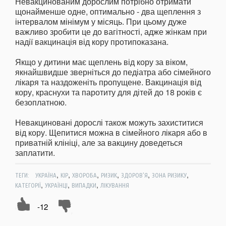
Невакцинованим дорослим потрібно отримати
щонайменше одне, оптимально - два щеплення з
інтервалом мінімум у місяць. При цьому дуже
важливо зробити це до вагітності, адже жінкам при
надії вакцинація від кору протипоказана.
Якщо у дитини має щеплень від кору за віком,
якнайшвидше зверніться до педіатра або сімейного
лікаря та наздоженіть пропущене. Вакцинація від
кору, краснухи та паротиту для дітей до 18 років є
безоплатною.
Невакциновані дорослі також можуть захиститися
від кору. Щепитися можна в сімейного лікаря або в
приватній клініці, але за вакцину доведеться
заплатити.
,
,
,
,
,
,
ТЕГИ:
УКРАЇНА
КІР
ХВОРОБА
РИЗИК
ЗДОРОВ'Я
ЗОНА РИЗИКУ
,
,
,
КАТЕГОРІЇ
УКРАЇНЦІ
ВИПАДКИ
ЛІКУВАННЯ
-12