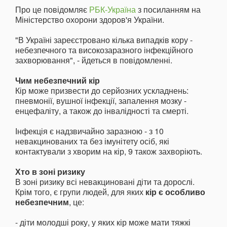
Про це повідомляє
РБК-Україна
з посиланням на
Міністерство охорони здоров'я України.
"В Україні зареєстровано кілька випадків кору -
небезпечного та високозаразного інфекційного
захворювання", - йдеться в повідомленні.
Чим небезпечний кір
Кір може призвести до серйозних ускладнень:
пневмонії, вушної інфекції, запалення мозку -
енцефаліту, а також до інвалідності та смерті.
Інфекція є надзвичайно заразною - з 10
невакцинованих та без імунітету осіб, які
контактували з хворим на кір, 9 також захворіють.
Хто в зоні ризику
В зоні ризику всі невакциновані діти та дорослі.
Крім того, є групи людей, для яких
кір є особливо
небезпечним
, це:
- діти молодші року, у яких кір може мати тяжкі