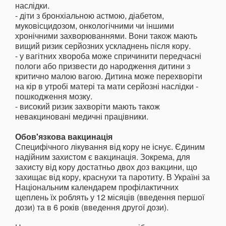
наслідки.
- діти з бронхіальною астмою, діабетом,
муковісцидозом, онкологічними чи іншими
хронічними захворюваннями. Вони також мають
вищий ризик серйозних ускладнень після кору.
- у вагітних хвороба може спричинити передчасні
пологи або призвести до народження дитини з
критично малою вагою. Дитина може перехворіти
на кір в утробі матері та мати серйозні наслідки -
пошкодження мозку.
- високий ризик захворіти мають також
невакциновані медичні працівники.
Обов'язкова вакцинація
Специфічного лікування від кору не існує. Єдиним
надійним захистом є вакцинація. Зокрема, для
захисту від кору достатньо двох доз вакцини, що
захищає від кору, краснухи та паротиту. В Україні за
Національним календарем профілактичних
щеплень їх роблять у 12 місяців (введення першої
дози) та в 6 років (введення другої дози).