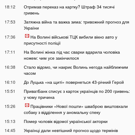
18:12
Отримав переказ на картку? Штраф 34 тисячі
гривень
17:53
Затяжна війна та важка зима: тривожний прогноз для
України
17:36
На Волині військові ТЦК вибили вікно авто у
присутності поліції
17:11
На Волині жінка під час сварки вдарила чоловіка
ножем: чим усе закінчилося
16:38
Стало відомо, чи накриє Волинь негода найближчим
часом
16:10
До Луцька «на щиті» повернеться 43-річний Герой
15:51
ПриватБанк списує з карток українців по 200 гривень:
у чому причина
15:26
Працівники «Нової пошти» шваброю виштовхали
собаку з відділення у аномальну спеку
15:13
Помер чоловік відомої української акторки
14:45
Українці дали невтішний прогноз щодо термінів