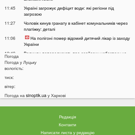
11:45
Україні загрожує дефіцит води: які регіони під
загрозою
11:27
Чоловік кинув гранату в кабінет комунальників через
платіжку: деталі
11:06
На полігоні помер відомий дитячий лікар із заходу
України
10:40
Волинян попереджають про серйозну небезпеку на
Погода
трасі біля Луцька
Погода у
Луцьку
10:15
вологість:
На Волині негода наробила лиха: показали
наслідки
тиск:
09:47
У Луцьку зафіксували нову аномалію
вітер:
09:16
На війні загинули двоє військових з Волині
Погода на
sinoptik.ua
у Харкові
06 СЕРПНЯ
21:44
На Луцьк насувається гроза
Редакція
21:06
Біля Луцька негода наробила біди: волиняни
Контакти
публікують наслідки у мережі
Написати листа у редакцію