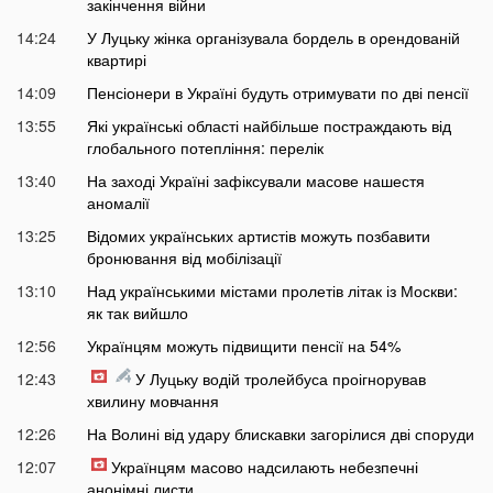
закінчення війни
14:24
У Луцьку жінка організувала бордель в орендованій
квартирі
14:09
Пенсіонери в Україні будуть отримувати по дві пенсії
13:55
Які українські області найбільше постраждають від
глобального потепління: перелік
13:40
На заході Україні зафіксували масове нашестя
аномалії
13:25
Відомих українських артистів можуть позбавити
бронювання від мобілізації
13:10
Над українськими містами пролетів літак із Москви:
як так вийшло
12:56
Українцям можуть підвищити пенсії на 54%
12:43
У Луцьку водій тролейбуса проігнорував
хвилину мовчання
12:26
На Волині від удару блискавки загорілися дві споруди
12:07
Українцям масово надсилають небезпечні
анонімні листи