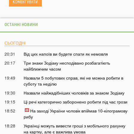
ОСТАННІ НОВИНИ
СЬОГОДНІ
20:31
Від цих напоїв ви будете спати як немовля
20:17
Три знаки Зодіаку несподівано розбагатіють
найближчим часом
19:49
Назвали 5 побутових справ, які не можна робити в
суботу та неділю
19:30
Назвали найжадібніших чоловіків за знаком Зодіаку
19:15
Ці речі категорично заборонено робити під час грози
18:52
На заході України чоловік впіймав 10-кілограмову
рибу
18:28
Українці можуть вивести гроші з мобільного рахунку
на картку, але є важлива умова