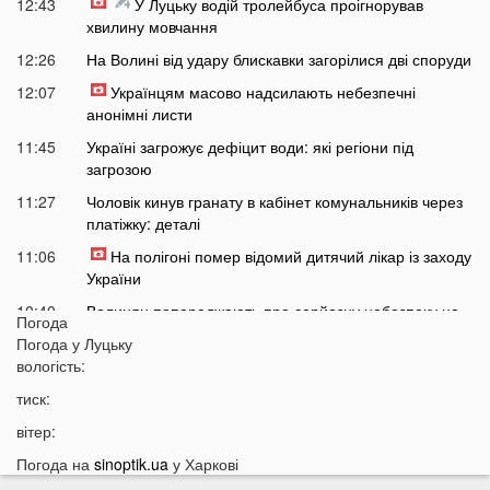
12:43
У Луцьку водій тролейбуса проігнорував
хвилину мовчання
12:26
На Волині від удару блискавки загорілися дві споруди
12:07
Українцям масово надсилають небезпечні
анонімні листи
11:45
Україні загрожує дефіцит води: які регіони під
загрозою
11:27
Чоловік кинув гранату в кабінет комунальників через
платіжку: деталі
11:06
На полігоні помер відомий дитячий лікар із заходу
України
10:40
Волинян попереджають про серйозну небезпеку на
Погода
трасі біля Луцька
Погода у
Луцьку
10:15
вологість:
На Волині негода наробила лиха: показали
наслідки
тиск:
09:47
У Луцьку зафіксували нову аномалію
вітер:
09:16
На війні загинули двоє військових з Волині
Погода на
sinoptik.ua
у Харкові