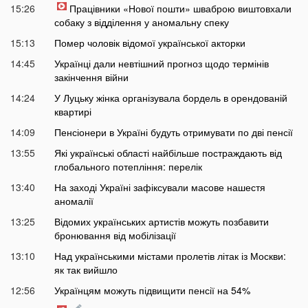
15:26
Працівники «Нової пошти» шваброю виштовхали
собаку з відділення у аномальну спеку
15:13
Помер чоловік відомої української акторки
14:45
Українці дали невтішний прогноз щодо термінів
закінчення війни
14:24
У Луцьку жінка організувала бордель в орендованій
квартирі
14:09
Пенсіонери в Україні будуть отримувати по дві пенсії
13:55
Які українські області найбільше постраждають від
глобального потепління: перелік
13:40
На заході Україні зафіксували масове нашестя
аномалії
13:25
Відомих українських артистів можуть позбавити
бронювання від мобілізації
13:10
Над українськими містами пролетів літак із Москви:
як так вийшло
12:56
Українцям можуть підвищити пенсії на 54%