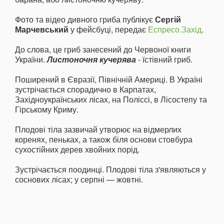
Фото та відео дивного гриба публікує
Сергій
Марчевський
у фейсбуці, передає
Еспресо.Захід
.
До слова, це гриб занесений до Червоної книги
України.
Листоночня кучерява
- їстівний гриб.
Поширений в Євразії, Північній Америці. В Україні
зустрічається спорадично в Карпатах,
Західноукраїнських лісах, на Поліссі, в Лісостепу та
Гірському Криму.
Плодові тіла зазвичай утворює на відмерлих
коренях, пеньках, а також біля основи стовбура
сухостійних дерев хвойних порід.
Зустрічається поодинці. Плодові тіла з'являються у
соснових лісах; у серпні — жовтні.