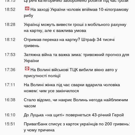
18:52
На заході України чоловік впіймав 10-кілограмову
рибу
18:28
Українці можуть вивести гроші з мобільного рахунку
на картку, але є важлива умова
18:12
Отримав переказ на картку? Штраф 34 тисячі
гривень
17:53
Затяжна війна та важка зима: тривожний прогноз для
України
17:36
На Волині військові ТЦК вибили вікно авто у
присутності поліції
17:11
На Волині жінка під час сварки вдарила чоловіка
ножем: чим усе закінчилося
16:38
Стало відомо, чи накриє Волинь негода найближчим
часом
16:10
До Луцька «на щиті» повернеться 43-річний Герой
15:51
ПриватБанк списує з карток українців по 200 гривень:
у чому причина