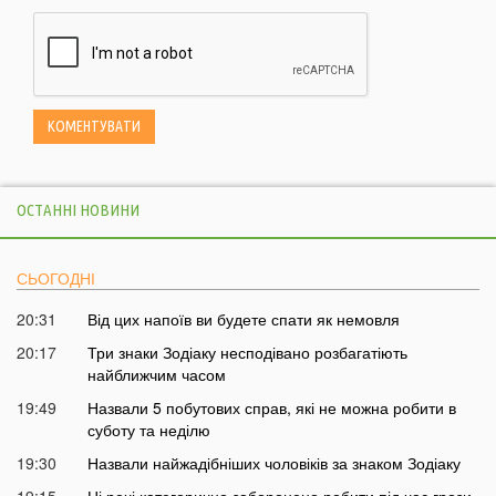
ОСТАННІ НОВИНИ
СЬОГОДНІ
20:31
Від цих напоїв ви будете спати як немовля
20:17
Три знаки Зодіаку несподівано розбагатіють
найближчим часом
19:49
Назвали 5 побутових справ, які не можна робити в
суботу та неділю
19:30
Назвали найжадібніших чоловіків за знаком Зодіаку
19:15
Ці речі категорично заборонено робити під час грози