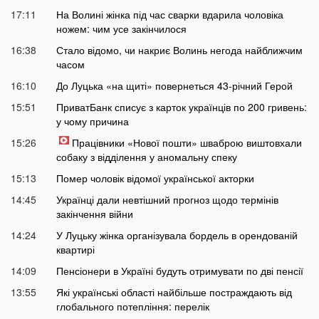
17:11
На Волині жінка під час сварки вдарила чоловіка
ножем: чим усе закінчилося
16:38
Стало відомо, чи накриє Волинь негода найближчим
часом
16:10
До Луцька «на щиті» повернеться 43-річний Герой
15:51
ПриватБанк списує з карток українців по 200 гривень:
у чому причина
15:26
Працівники «Нової пошти» шваброю виштовхали
собаку з відділення у аномальну спеку
15:13
Помер чоловік відомої української акторки
14:45
Українці дали невтішний прогноз щодо термінів
закінчення війни
14:24
У Луцьку жінка організувала бордель в орендованій
квартирі
14:09
Пенсіонери в Україні будуть отримувати по дві пенсії
13:55
Які українські області найбільше постраждають від
глобального потепління: перелік