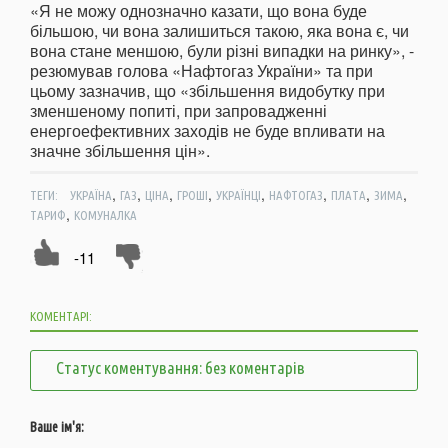
«Я не можу однозначно казати, що вона буде
більшою, чи вона залишиться такою, яка вона є, чи
вона стане меншою, були різні випадки на ринку», -
резюмував голова «Нафтогаз України» та при
цьому зазначив, що «збільшення видобутку при
зменшеному попиті, при запровадженні
енергоефективних заходів не буде впливати на
значне збільшення цін».
,
,
,
,
,
,
,
,
ТЕГИ:
УКРАЇНА
ГАЗ
ЦІНА
ГРОШІ
УКРАЇНЦІ
НАФТОГАЗ
ПЛАТА
ЗИМА
,
ТАРИФ
КОМУНАЛКА
-11
КОМЕНТАРІ:
Статус коментування: без коментарів
Ваше ім'я: