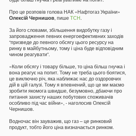
Про це розповів голова НАК «Нафтогаз України»
Олексій Чернишов
, пише
ТСН
.
За його словами, збільшення видобутку газу і
запровадження певних енергоефективних заходів
“призведе до певного обсягу цього ресурсу на
ринку в майбутньому, тому і ціна буде відповідним
чином реагувати”.
«Коли обсягу і товару більше, то ціна більш гнучка і
вона реагує на попит. Тому не треба цього боятися,
це виключно річ, яка наближає нас до оздоровчих
дій в цій галузі. Тому я впевнений, що це ми маємо
зробити якомога швидше, безумовно, дбаючи про
питання захисту наших побутових споживачів
особливо під час війни», - наголосив Олексій
Чернишов.
Водночас він зауважив, що газ – це ринковий
продукт, тобто його ціна визначається ринком.