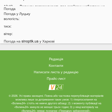
10:40
Волинян попереджають про серйозну небезпеку на
Погода
трасі біля Луцька
Погода у
Луцьку
10:15
вологість:
На Волині негода наробила лиха: показали
наслідки
тиск:
09:47
У Луцьку зафіксували нову аномалію
вітер:
09:16
На війні загинули двоє військових з Волині
Погода на
sinoptik.ua
у Харкові
06 СЕРПНЯ
21:44
На Луцьк насувається гроза
Редакція
21:06
Біля Луцька негода наробила біди: волиняни
Контакти
публікують наслідки у мережі
Написати листа у редакцію
20:16
Астрологи назвали знаки Зодіаку, для яких серпень
Прайс-лист
стане найгіршим місяцем року
19:44
Врожай під загрозою: як врятувати город від
аномальної спеки
© 2026. Усі права захищені. Повна або часткова перепублікація матеріалів
можлива лише за дотримання таких умов: 1) гіперпосилання на
19:15
Українців закликали зробити запаси цих товарів:
«Волинь24» стоїть не нижче другого абзацу; 2) з моменту публікації на
«Волинь24» минуло не менше трьох годин; 3) у кінці матеріалу на
повний перелік
«Волинь24» немає позначки «Передрук заборонений».