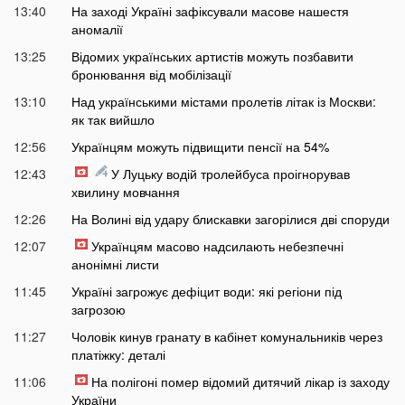
13:40
На заході Україні зафіксували масове нашестя
аномалії
13:25
Відомих українських артистів можуть позбавити
бронювання від мобілізації
13:10
Над українськими містами пролетів літак із Москви:
як так вийшло
12:56
Українцям можуть підвищити пенсії на 54%
12:43
У Луцьку водій тролейбуса проігнорував
хвилину мовчання
12:26
На Волині від удару блискавки загорілися дві споруди
12:07
Українцям масово надсилають небезпечні
анонімні листи
11:45
Україні загрожує дефіцит води: які регіони під
загрозою
11:27
Чоловік кинув гранату в кабінет комунальників через
платіжку: деталі
11:06
На полігоні помер відомий дитячий лікар із заходу
України