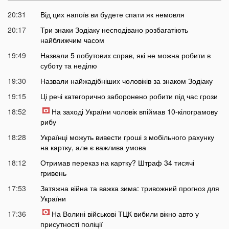
20:31
Від цих напоїв ви будете спати як немовля
20:17
Три знаки Зодіаку несподівано розбагатіють
найближчим часом
19:49
Назвали 5 побутових справ, які не можна робити в
суботу та неділю
19:30
Назвали найжадібніших чоловіків за знаком Зодіаку
19:15
Ці речі категорично заборонено робити під час грози
18:52
На заході України чоловік впіймав 10-кілограмову
рибу
18:28
Українці можуть вивести гроші з мобільного рахунку
на картку, але є важлива умова
18:12
Отримав переказ на картку? Штраф 34 тисячі
гривень
17:53
Затяжна війна та важка зима: тривожний прогноз для
України
17:36
На Волині військові ТЦК вибили вікно авто у
присутності поліції