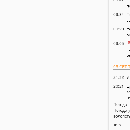
д
09:34
Г
с
09:20
У
а
09:05
Г
б
05 СЕР
21:32
У
20:21
Ц
4
н
Погода
19:51
О
Погода 
щ
вологість
19:20
Щ
тиск:
н