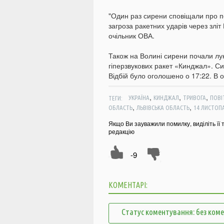
"Один раз сирени сповіщали про по
загроза ракетних ударів через зліт
очільник ОВА.
Також на Волині сирени почали лун
гіперзвукових ракет «Кинджал». Си
Відбій було оголошено о 17:22. В о
,
,
,
ТЕГИ:
УКРАЇНА
КИНДЖАЛ
ТРИВОГА
ПОВІ
,
,
ОБЛАСТЬ
ЛЬВІВСЬКА ОБЛАСТЬ
14 ЛИСТОП
Якщо Ви зауважили помилку, виділіть її 
редакцію
-9
КОМЕНТАРІ:
Статус коментування: без ком