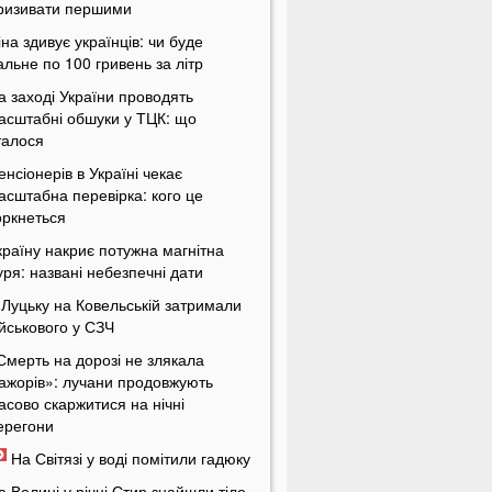
ризивати першими
іна здивує українців: чи буде
альне по 100 гривень за літр
а заході України проводять
асштабні обшуки у ТЦК: що
талося
енсіонерів в Україні чекає
асштабна перевірка: кого це
оркнеться
країну накриє потужна магнітна
уря: названі небезпечні дати
 Луцьку на Ковельській затримали
ійськового у СЗЧ
Смерть на дорозі не злякала
ажорів»: лучани продовжують
асово скаржитися на нічні
ерегони
На Світязі у воді помітили гадюку
а Волині у річці Стир знайшли тіло