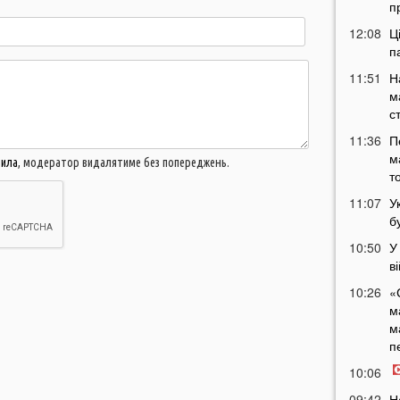
п
12:08
Ц
п
11:51
Н
м
с
11:36
П
м
вила
, модератор видалятиме без попереджень.
т
11:07
У
б
10:50
У
в
10:26
«
м
м
п
10:06
09:42
Н