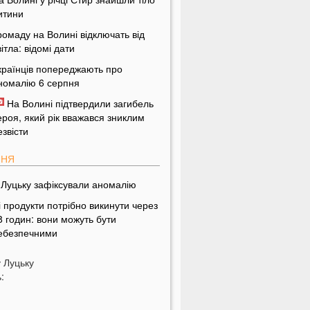
итини
ромаду на Волині відключать від
вітла: відомі дати
країнців попереджають про
номалію 6 серпня
На Волині підтвердили загибель
ероя, який рік вважався зниклим
езвісти
ПНЯ
 Луцьку зафіксували аномалію
і продукти потрібно викинути через
8 годин: вони можуть бути
ебезпечними
дну категорію людей закликали
у
Луцьку
одня пити каву: кого це стосується
:
о категорично заборонено робити
а Яблучний Спас: повний перелік