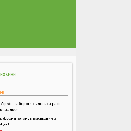
 НОВИНИ
НІ
 Україні заборонять ловити раків:
о сталося
а фронті загинув військовий з
уцька