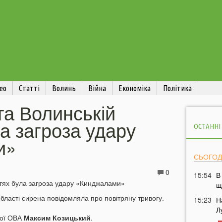
ео
Статті
Волинь
Війна
Економіка
Політика
 та Волинській
а загроза удару
ОСТАННІ
и»
СЬОГОД
0
15:54
В
щ
області сирена повідомляла про повітряну тривогу.
15:23
Н
Л
кої ОВА
Максим Козицький
.