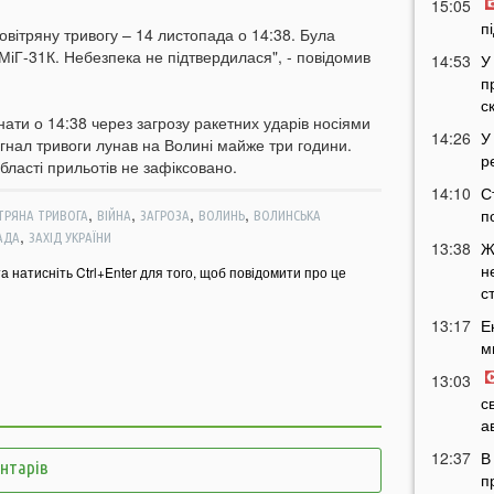
15:05
п
вітряну тривогу – 14 листопада о 14:38. Була
 МіГ-31К. Небезпека не підтвердилася", - повідомив
14:53
У
п
с
ати о 14:38 через загрозу ракетних ударів носіями
14:26
У
гнал тривоги лунав на Волині майже три години.
р
бласті прильотів не зафіксовано.
14:10
С
,
,
,
,
п
ТРЯНА ТРИВОГА
ВІЙНА
ЗАГРОЗА
ВОЛИНЬ
ВОЛИНСЬКА
,
АДА
ЗАХІД УКРАЇНИ
13:38
Ж
н
та натисніть Ctrl+Enter для того, щоб повідомити про це
с
13:17
Е
м
13:03
с
а
12:37
В
ентарів
п