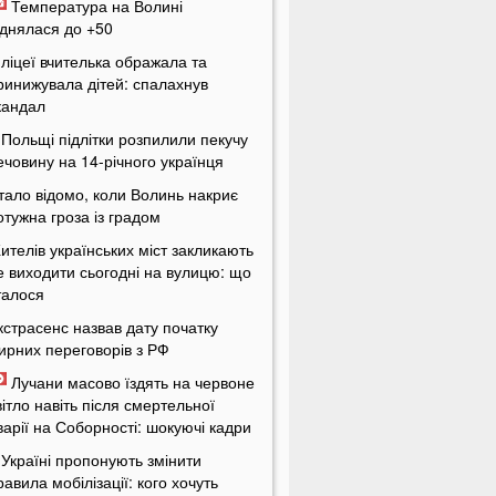
Температура на Волині
іднялася до +50
 ліцеї вчителька ображала та
ринижувала дітей: спалахнув
кандал
 Польщі підлітки розпилили пекучу
ечовину на 14-річного українця
тало відомо, коли Волинь накриє
отужна гроза із градом
ителів українських міст закликають
е виходити сьогодні на вулицю: що
талося
кстрасенс назвав дату початку
ирних переговорів з РФ
Лучани масово їздять на червоне
вітло навіть після смертельної
варії на Соборності: шокуючі кадри
 Україні пропонують змінити
равила мобілізації: кого хочуть