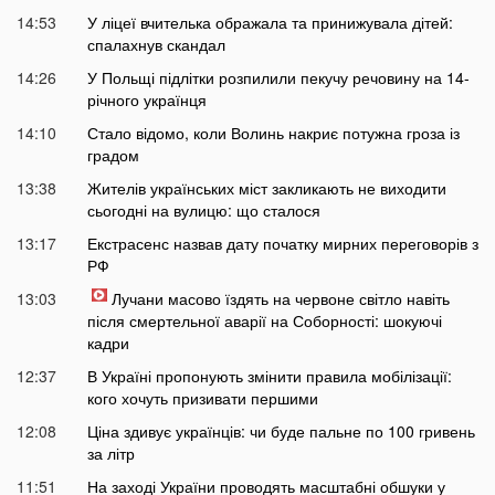
14:53
У ліцеї вчителька ображала та принижувала дітей:
спалахнув скандал
14:26
У Польщі підлітки розпилили пекучу речовину на 14-
річного українця
14:10
Стало відомо, коли Волинь накриє потужна гроза із
градом
13:38
Жителів українських міст закликають не виходити
сьогодні на вулицю: що сталося
13:17
Екстрасенс назвав дату початку мирних переговорів з
РФ
13:03
Лучани масово їздять на червоне світло навіть
після смертельної аварії на Соборності: шокуючі
кадри
12:37
В Україні пропонують змінити правила мобілізації:
кого хочуть призивати першими
12:08
Ціна здивує українців: чи буде пальне по 100 гривень
за літр
11:51
На заході України проводять масштабні обшуки у