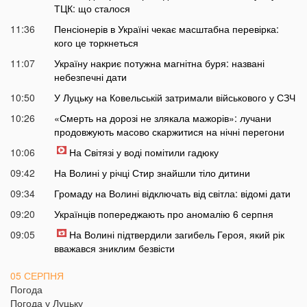
ТЦК: що сталося
11:36
Пенсіонерів в Україні чекає масштабна перевірка:
кого це торкнеться
11:07
Україну накриє потужна магнітна буря: названі
небезпечні дати
10:50
У Луцьку на Ковельській затримали військового у СЗЧ
10:26
«Смерть на дорозі не злякала мажорів»: лучани
продовжують масово скаржитися на нічні перегони
10:06
На Світязі у воді помітили гадюку
09:42
На Волині у річці Стир знайшли тіло дитини
09:34
Громаду на Волині відключать від світла: відомі дати
09:20
Українців попереджають про аномалію 6 серпня
09:05
На Волині підтвердили загибель Героя, який рік
вважався зниклим безвісти
05 СЕРПНЯ
Погода
21:32
У Луцьку зафіксували аномалію
Погода у
Луцьку