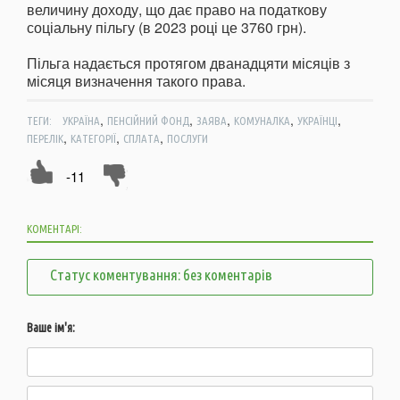
величину доходу, що дає право на податкову
соціальну пільгу (в 2023 році це 3760 грн).
Пільга надається протягом дванадцяти місяців з
місяця визначення такого права.
,
,
,
,
,
ТЕГИ:
УКРАЇНА
ПЕНСІЙНИЙ ФОНД
ЗАЯВА
КОМУНАЛКА
УКРАЇНЦІ
,
,
,
ПЕРЕЛІК
КАТЕГОРІЇ
СПЛАТА
ПОСЛУГИ
-11
КОМЕНТАРІ:
Статус коментування: без коментарів
Ваше ім'я: