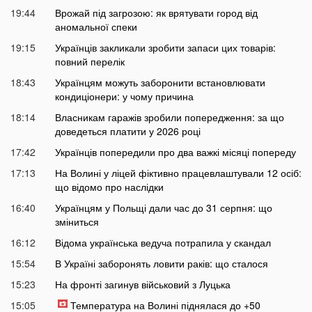
19:44
Врожай під загрозою: як врятувати город від
аномальної спеки
19:15
Українців закликали зробити запаси цих товарів:
повний перелік
18:43
Українцям можуть заборонити встановлювати
кондиціонери: у чому причина
18:14
Власникам гаражів зробили попередження: за що
доведеться платити у 2026 році
17:42
Українців попередили про два важкі місяці попереду
17:13
На Волині у ліцей фіктивно працевлаштували 12 осіб:
що відомо про наслідки
16:40
Українцям у Польщі дали час до 31 серпня: що
зміниться
16:12
Відома українська ведуча потрапила у скандал
15:54
В Україні заборонять ловити раків: що сталося
15:23
На фронті загинув військовий з Луцька
15:05
Температура на Волині піднялася до +50