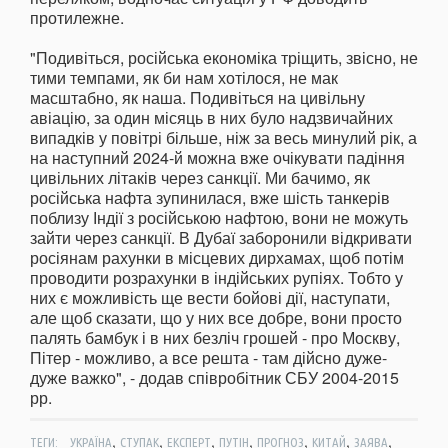
протилежне.
"Подивіться, російська економіка тріщить, звісно, не
тими темпами, як би нам хотілося, не мак
масштабно, як наша. Подивіться на цивільну
авіацію, за один місяць в них було надзвичайних
випадків у повітрі більше, ніж за весь минулий рік, а
на наступний 2024-й можна вже очікувати падіння
цивільних літаків через санкції. Ми бачимо, як
російська нафта зупинилася, вже шість танкерів
поблизу Індії з російською нафтою, вони не можуть
зайти через санкції. В Дубаї заборонили відкривати
росіянам рахунки в місцевих дирхамах, щоб потім
проводити розрахунки в індійських рупіях. Тобто у
них є можливість ще вести бойові дії, наступати,
але щоб сказати, що у них все добре, вони просто
палять бамбук і в них безліч грошей - про Москву,
Пітер - можливо, а все решта - там дійсно дуже-
дуже важко", - додав співробітник СБУ 2004-2015
рр.
,
,
,
,
,
,
,
ТЕГИ:
УКРАЇНА
СТУПАК
ЕКСПЕРТ
ПУТІН
ПРОГНОЗ
КИТАЙ
ЗАЯВА