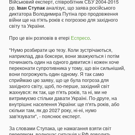
Військовий експерт, співробітник СБУ 2004-2015
рр.
Іван Ступак
аналізує, що заява російського
диктатора Володимира Путіна про продовження
війни ще на п'ять років є погрозою для західного
світу та України.
Про це він розповів в етері
Еспресо
.
"Нумо розбирати цю тезу. Коли зустрічаються,
наприклад, два боксери, вони зважуються і потім
починають один на одного дивитися і кожен хоче
переконати супротивника у тому, що він сильніший,
вони погрожують один одному. Я так само
сприймаю цю заяву, що це була погроза для
західного світу, щоб, по-перше, західний світ
жахнувся: як так, ще п'ять років, та ні, ми не
витримуємо стільки давати Україні. По-друге, на
внутрішнє населення України: ще п'ять років, або
скільки там, як до 2027 року, ні-ні, нумо
зав'язувати", - пояснює експерт.
За словами Ступака, це намагання взяти світ
переляком, водночас ситуація у РФ доводить