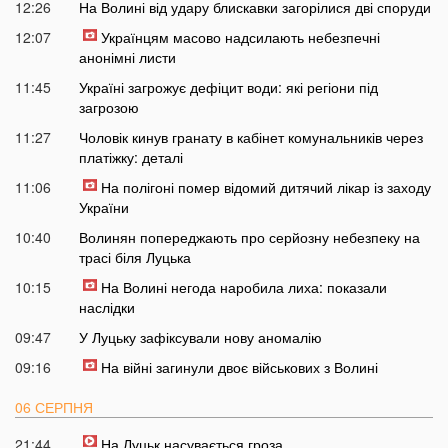
12:26
На Волині від удару блискавки загорілися дві споруди
12:07
Українцям масово надсилають небезпечні
анонімні листи
11:45
Україні загрожує дефіцит води: які регіони під
загрозою
11:27
Чоловік кинув гранату в кабінет комунальників через
платіжку: деталі
11:06
На полігоні помер відомий дитячий лікар із заходу
України
10:40
Волинян попереджають про серйозну небезпеку на
трасі біля Луцька
10:15
На Волині негода наробила лиха: показали
наслідки
09:47
У Луцьку зафіксували нову аномалію
09:16
На війні загинули двоє військових з Волині
06 СЕРПНЯ
21:44
На Луцьк насувається гроза