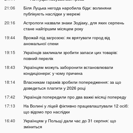
21:06
Біля Луцька негода наробила біди: волиняни
публікують наслідки у мережі
20:16
Астрологи назвали знаки Зодіаку, для яких серпень
стане найгіршим місяцем року
19:44
Врожай під загрозою: як врятувати город від
аномальної спеки
19:15
Українців закликали зробити запаси цих товарів:
повний перелік
18:43
Українцям можуть заборонити встановлювати
кондиціонери: у чому причина
18:14
Власникам гаражів зробили попередження: за що
доведеться платити у 2026 році
17:42
Українців попередили про два важкі місяці попереду
17:13
На Волині у ліцей фіктивно працевлаштували 12 осіб:
що відомо про наслідки
16:40
Українцям у Польщі дали час до 31 серпня: що
зміниться