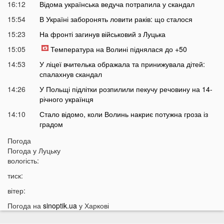
16:12
Відома українська ведуча потрапила у скандал
15:54
В Україні заборонять ловити раків: що сталося
15:23
На фронті загинув військовий з Луцька
15:05
Температура на Волині піднялася до +50
14:53
У ліцеї вчителька ображала та принижувала дітей:
спалахнув скандал
14:26
У Польщі підлітки розпилили пекучу речовину на 14-
річного українця
14:10
Стало відомо, коли Волинь накриє потужна гроза із
градом
13:38
Жителів українських міст закликають не виходити
Погода
сьогодні на вулицю: що сталося
Погода у
Луцьку
вологість:
13:17
Екстрасенс назвав дату початку мирних переговорів з
РФ
тиск:
13:03
Лучани масово їздять на червоне світло навіть
вітер:
після смертельної аварії на Соборності: шокуючі
Погода на
sinoptik.ua
у Харкові
кадри
12:37
В Україні пропонують змінити правила мобілізації: