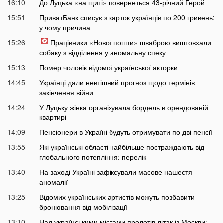
16:10
До Луцька «на щиті» повернеться 43-річний Герой
15:51
ПриватБанк списує з карток українців по 200 гривень:
у чому причина
15:26
Працівники «Нової пошти» шваброю виштовхали
собаку з відділення у аномальну спеку
15:13
Помер чоловік відомої української акторки
14:45
Українці дали невтішний прогноз щодо термінів
закінчення війни
14:24
У Луцьку жінка організувала бордель в орендованій
квартирі
14:09
Пенсіонери в Україні будуть отримувати по дві пенсії
13:55
Які українські області найбільше постраждають від
глобального потепління: перелік
13:40
На заході Україні зафіксували масове нашестя
аномалії
13:25
Відомих українських артистів можуть позбавити
бронювання від мобілізації
13:10
Над українськими містами пролетів літак із Москви: