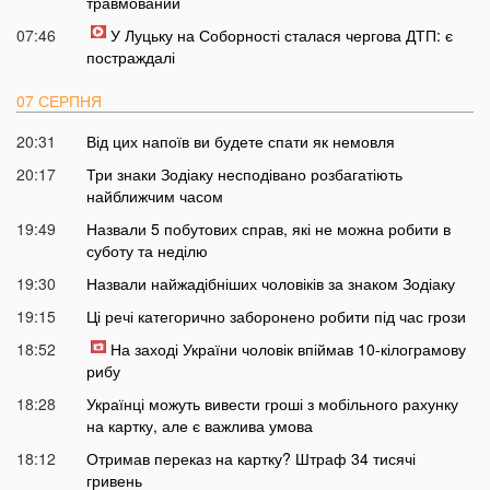
травмований
07:46
У Луцьку на Соборності сталася чергова ДТП: є
постраждалі
07 СЕРПНЯ
20:31
Від цих напоїв ви будете спати як немовля
20:17
Три знаки Зодіаку несподівано розбагатіють
найближчим часом
19:49
Назвали 5 побутових справ, які не можна робити в
суботу та неділю
19:30
Назвали найжадібніших чоловіків за знаком Зодіаку
19:15
Ці речі категорично заборонено робити під час грози
18:52
На заході України чоловік впіймав 10-кілограмову
рибу
18:28
Українці можуть вивести гроші з мобільного рахунку
на картку, але є важлива умова
18:12
Отримав переказ на картку? Штраф 34 тисячі
гривень