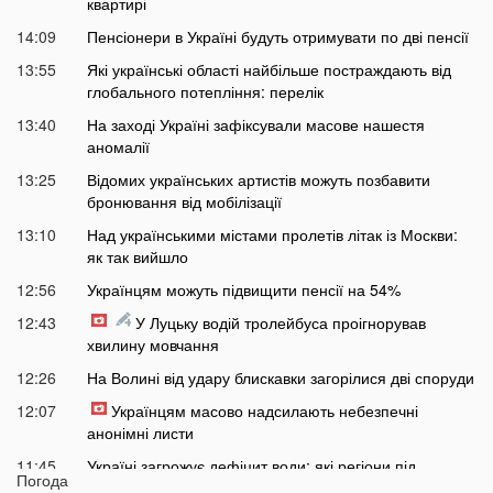
квартирі
14:09
Пенсіонери в Україні будуть отримувати по дві пенсії
13:55
Які українські області найбільше постраждають від
глобального потепління: перелік
13:40
На заході Україні зафіксували масове нашестя
аномалії
13:25
Відомих українських артистів можуть позбавити
бронювання від мобілізації
13:10
Над українськими містами пролетів літак із Москви:
як так вийшло
12:56
Українцям можуть підвищити пенсії на 54%
12:43
У Луцьку водій тролейбуса проігнорував
хвилину мовчання
12:26
На Волині від удару блискавки загорілися дві споруди
12:07
Українцям масово надсилають небезпечні
анонімні листи
11:45
Україні загрожує дефіцит води: які регіони під
Погода
загрозою