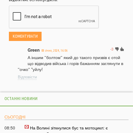
-3
Green
08 січня, 2024, 16:06
А іншим ''болтом'' який до такого призвів є отой
що відводив війська і горів бажанням заглянути в
''очко'' *уйлу!
Відповісти
ОСТАННІ НОВИНИ
СЬОГОДНІ
08:50
На Волині зіткнулися бус та мотоцикл: є