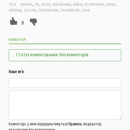
,
,
,
,
,
,
,
ТЕГИ:
УКРАЇНА
РФ
РОСІЯ
ВІЙСЬКОВИЙ
ВІЙНА
ВТОРГНЕННЯ
ВИННІ
,
,
,
,
УКРАЇНЦІ
2014 РІК
РЕФЕРЕНУМИ
РУСЬКИЙ МІР
АЗОВ
5
КОМЕНТАРІ:
Статус коментування: без коментарів
Ваше ім'я:
Коментарі, у яких порушуватимуться
Правила
, модератор
видалятиме без попереджень.