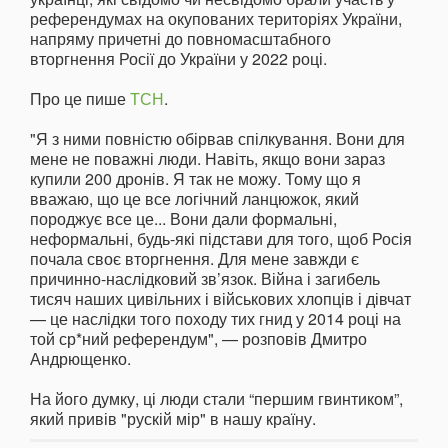
референдумах на окупованих територіях України,
напряму причетні до повномасштабного
вторгнення Росії до України у 2022 році.
Про це пише
ТСН
.
"Я з ними повністю обірвав спілкування. Вони для
мене не поважні люди. Навіть, якщо вони зараз
купили 200 дронів. Я так не можу. Тому що я
вважаю, що це все логічний ланцюжок, який
породжує все це... Вони дали формальні,
неформальні, будь-які підстави для того, щоб Росія
почала своє вторгнення. Для мене завжди є
причинно-наслідковий зв’язок. Війна і загибель
тисяч наших цивільних і військових хлопців і дівчат
— це наслідки того походу тих гнид у 2014 році на
той ср*ний референдум", — розповів Дмитро
Андрющенко.
На його думку, ці люди стали “першим гвинтиком”,
який привів "рускій мір" в нашу країну.