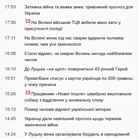
17:53
Затяжна війна та важка зима: тривожний прогноз для
України
17:36
На Волині військові ТЦК вибили вікно авто у
присутності поліції
17:11
На Волині жінка під час сварки вдарила чоловіка
ножем: чим усе закінчилося
16:38
Стало відомо, чи накриє Волинь негода найближчим
часом
16:10
До Луцька «на щиті» повернеться 43-річний Герой
15:51
ПриватБанк списує з карток українців по 200 гривень:
у чому причина
15:26
Працівники «Нової пошти» шваброю виштовхали
собаку з відділення у аномальну спеку
15:13
Помер чоловік відомої української акторки
14:45
Українці дали невтішний прогноз щодо термінів
закінчення війни
14:24
У Луцьку жінка організувала бордель в орендованій