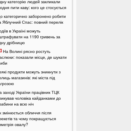
дну категорію людей закликали
одня пити каву: кого це стосується
о категорично заборонено робити
а Яблучний Спас: повний перелік
одіїв в Україні можуть
штрафувати на 1190 гривень за
дну дрібницю
На Волині рясно ростуть
аслюки: показали місце, де шукати
риби
еякі продукти можуть зникнути з
олиць магазинів: які міста під
агрозою
а заході України працівник ТЦК
рикував чоловіка кайданками до
рабини на всю ніч
к змінюється обличчя після
рекетів та чому покращується
иметрія овалу?