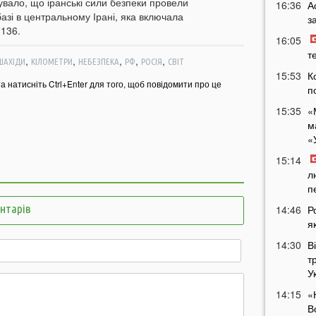
увало, що іранські сили безпеки провели
16:36
А
азі в центральному Ірані, яка включала
з
-136.
16:05
т
,
,
,
,
,
ШАХІДИ
КІЛОМЕТРИ
НЕБЕЗПЕКА
РФ
РОСІЯ
СВІТ
15:53
К
та натисніть Ctrl+Enter для того, щоб повідомити про це
п
15:35
«
м
«
15:14
л
п
ентарів
14:46
Р
я
14:30
В
т
У
14:15
«
В