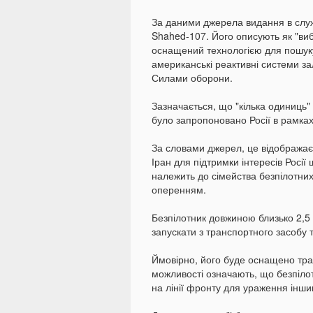
За даними джерела видання в служ
Shahed-107. Його описують як "виб
оснащений технологією для пошуку 
американські реактивні системи за
Силами оборони.
Зазначається, що "кілька одиниць"
було запропоновано Росії в рамках
За словами джерел, це відображає 
Іран для підтримки інтересів Росі
належить до сімейства безпілотних
оперенням.
Безпілотник довжиною близько 2,5 
запускати з транспортного засобу т
Ймовірно, його буде оснащено тран
можливості означають, що безпілот
на лінії фронту для ураження інш