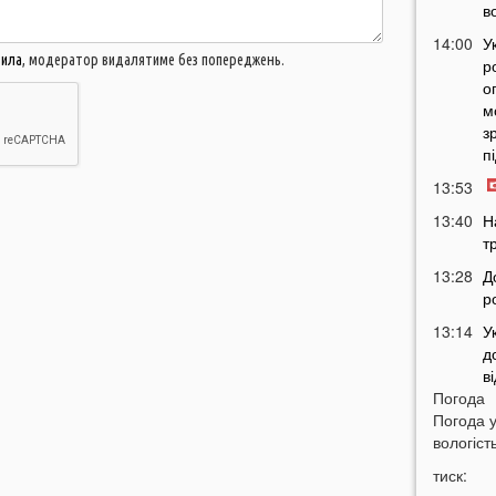
в
14:00
У
вила
, модератор видалятиме без попереджень.
р
о
м
з
п
13:53
13:40
Н
т
13:28
Д
р
13:14
У
д
в
Погода
12:45
У
Погода 
п
вологість
с
тиск:
12:26
С