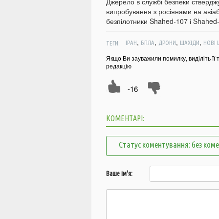
Джерело в службі безпеки ствердж
випробування з росіянами на авіаб
безпілотники Shahed-107 і Shahed
,
,
,
,
ТЕГИ:
ІРАН
БПЛА
ДРОНИ
ШАХІДИ
НОВІ 
Якщо Ви зауважили помилку, виділіть її 
редакцію
-16
КОМЕНТАРІ:
Статус коментування: без ком
Ваше ім'я: