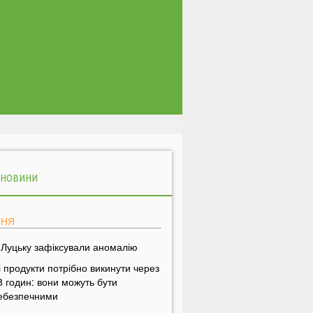
 НОВИНИ
ПНЯ
 Луцьку зафіксували аномалію
і продукти потрібно викинути через
8 годин: вони можуть бути
ебезпечними