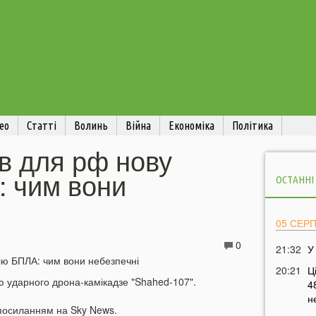
ео
Статті
Волинь
Війна
Економіка
Політика
в для рф нову
: чим вони
ОСТАННІ
05 СЕР
0
21:32
У
20:21
Ц
ію ударного дрона-камікадзе "Shahed-107".
4
н
посиланням на Sky News.