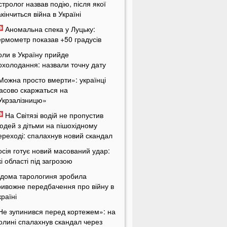
стролог назвав подію, після якої
акінчиться війна в Україні
Аномальна спека у Луцьку:
ермометр показав +50 градусів
оли в Україну прийде
охолодання: назвали точну дату
Можна просто вмерти»: українці
асово скаржаться на
Укрзалізницю»
На Світязі водій не пропустив
юдей з дітьми на пішохідному
ереході: спалахнув новий скандал
осія готує новий масований удар:
кі області під загрозою
ідома тарологиня зробила
ривожне передбачення про війну в
країні
Не зупинився перед кортежем»: на
олині спалахнув скандал через