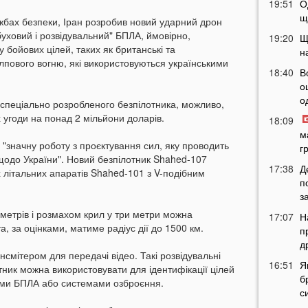
19:51
О
щ
бах безпеки, Іран розробив новий ударний дрон
уховий і розвідувальний" БПЛА, ймовірно,
19:20
Щ
бойових цілей, таких як британські та
н
лпового вогню, які використовуються українськими
18:40
В
о
о
 спеціально розробленого безпілотника, можливо,
 угоди на понад 2 мільйони доларів.
18:09
м
"значну роботу з проєктування сил, яку проводить
г
ї щодо України". Новий безпілотник Shahed-107
17:38
Д
 літальних апаратів Shahed-101 з V-подібним
п
з
метрів і розмахом крил у три метри можна
17:07
Н
а, за оцінками, матиме радіус дії до 1500 км.
п
д
смітером для передачі відео. Такі розвідувальні
16:51
Я
ник можна використовувати для ідентифікації цілей
б
ими БПЛА або системами озброєння.
с