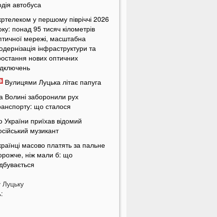
одія автобуса
кртелеком у першому півріччі 2026
оку: понад 95 тисяч кілометрів
птичної мережі, масштабна
одернізація інфраструктури та
ростання нових оптичних
ідключень
Вулицями Луцька літає папуга
а Волині заборонили рух
ранспорту: що сталося
о України приїхав відомий
осійський музикант
країнці масово платять за пальне
орожче, ніж мали б: що
ідбувається
країнців попередили про
у
Луцьку
овернення графіків відключень
:
вітла
кільки українці будуть платити за