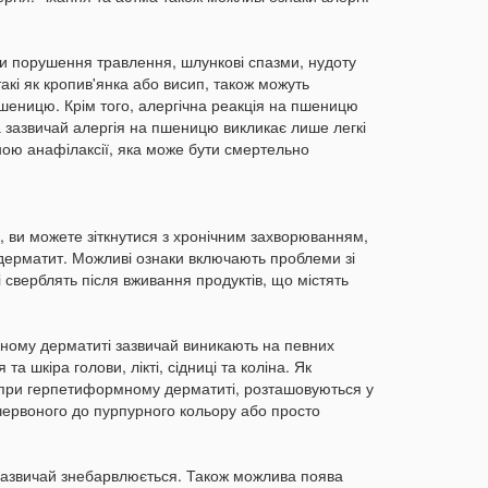
д
16:51
Я
б
и порушення травлення, шлункові спазми, нудоту
с
акі як кропив'янка або висип, також можуть
пшеницю. Крім того, алергічна реакція на пшеницю
16:36
А
ча зазвичай алергія на пшеницю викликає лише легкі
з
ою анафілаксії, яка може бути смертельно
16:05
т
15:53
К
у, ви можете зіткнутися з хронічним захворюванням,
п
дерматит. Можливі ознаки включають проблеми зі
15:35
«
кі сверблять після вживання продуктів, що містять
м
«
ному дерматиті зазвичай виникають на певних
15:14
 та шкіра голови, лікті, сідниці та коліна. Як
л
 при герпетиформному дерматиті, розташовуються у
п
д червоного до пурпурного кольору або просто
14:46
Р
я
я зазвичай знебарвлюється. Також можлива поява
14:30
В