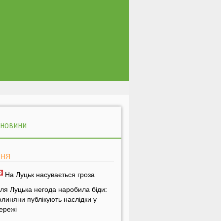
 НОВИНИ
ПНЯ
На Луцьк насувається гроза
іля Луцька негода наробила біди:
олиняни публікують наслідки у
ережі