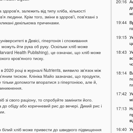
20:16
А
д
здоров'я, залежить від типу хліба, кількості
м
'я людини. Крім того, зміни в здоров'ї, пов'язані з
19:44
В
икликані декількома причинами.
г
19:15
У
іверситеті в Девісі, гіпертонія і споживання
ц
 можуть йти рука об руку. Оскільки хліб може
18:43
У
arvard Health Publishing), це означає, що хліб може
в
окого кров'яного тиску.
ч
в 2020 році в журналі Nutrients, виявило зв'язок між
18:14
В
'яним тиском. Клініка Майо зазначає, що продукти,
п
 тільки допомогти впоратися з гіпертонією, але й,
п
виникнення.
17:42
У
м
б зі свого раціону, то спробуйте замінити його.
 до обіду або коричневий рис до вечері. Дикий рис і
17:13
Н
ми.
п
в
16:40
У
о білий хліб може привести до швидкого підвищення