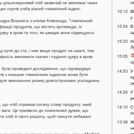
с
ось цільнозерновий хліб зазвичай не викликає таких
цих сортів хліба різний глікемічний індекс.
16:12
В
у
ра Вільямса з клініки Клівленда, "глікемічний
15:54
В
ікації продуктів, що містять вуглеводи, їх
щ
укру в крові та того, як швидко вони підвищують
15:23
Н
Л
д нуля до ста, і чим вище продукт на шкалі, тим
15:05
ірність викликати скачки і падіння цукру в крові.
п
о були проведені дослідження, що підтверджує
14:53
У
ів з низьким глікемічним індексом може бути
п
і для зменшення ризику довгострокових ускладнень
с
14:26
У
р
в, що хліб отримав погану славу продукту, який
14:10
С
 ваги. Це призвело до помилкової думки, що
п
 хліб зі свого раціону, щоб скинути небажані
13:38
Ж
н
с