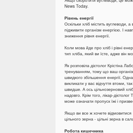
Якщо скоротити вуглеводи, це може 
News Today.
Рівень енергії
Оскільки хліб містить вуглеводи, а
підживити організм енергією. І на
зниження рівня енергії.
Коли мова йде про хліб і рівні ене
тип хліба, який ви їсте, адже він м
Як розповіла дієтолог Крістіна Ла
тренуванням, тому що ваш органі
швидкого збільшення енергії. Одна
викликати у вас відчуття втоми, так
швидше. А ось цільнозерновий хліб
надовго. Крім того, лікар-дієтолог
може означати пропуск їжі і призве
Якщо ви все ж хочете відмовитися в
цільного зерна - цільні зерна в сала
Робота кишечника