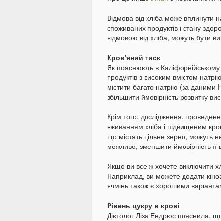
Відмова від хліба може вплинути на 
споживаних продуктів і стану здоров
відмовою від хліба, можуть бути в
Кров'яний тиск
Як пояснюють в Каліфорнійському ун
продуктів з високим вмістом натрію
містити багато натрію (за даними H
збільшити ймовірність розвитку вис
Крім того, дослідження, проведене 
вживанням хліба і підвищеним кров
що містять цільне зерно, можуть не
можливо, зменшити ймовірність її 
Якщо ви все ж хочете виключити хлі
Наприклад, ви можете додати кіноа
ячмінь також є хорошими варіанта
Рівень цукру в крові
Дієтолог Ліза Ендрюс пояснила, щ