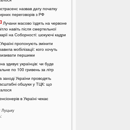
кстрасенс назвав дату початку
ирних переговорів з РФ
Лучани масово їздять на червоне
вітло навіть після смертельної
варії на Соборності: шокуючі кадри
 Україні пропонують змінити
равила мобілізації: кого хочуть
ризивати першими
іна здивує українців: чи буде
альне по 100 гривень за літр
а заході України проводять
асштабні обшуки у ТЦК: що
талося
енсіонерів в Україні чекає
асштабна перевірка: кого це
у
оркнеться
Луцьку
:
країну накриє потужна магнітна
уря: названі небезпечні дати