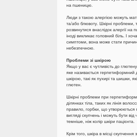
на пшеницю.
Люди з такою алергією можуть мат
та/або блювоту. Шкірні проблеми, т
розвинутися внаслідок алергії на 
іноді викликає головний біль. І хо
симптоми, вона може стати причин
небезпечною.
Проблеми зі шкірою
Якщо у вас є чутливість до глютен
яке називається герпетиформний 
шкірою, такі як пухирі та шишки, я
глютен.
Шкірні проблеми при герпетиформ
ділянках тіла, таких як лінія волосся
правило, горбки, що утворюються
вигляді скупчень і можуть бути ві
темніше, ніж колір шкіри пацієнта.
Крім того, шкіра в місці скупченн