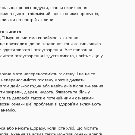
21:32
У
їжу цільнозернові продукти, шанси виникнення
20:21
Ц
чина цього - глікемічний індекс деяких продуктів,
4
впливати на настрій людини.
н
19:51
О
ття живота
щ
 її імунна система сприймає глютен як
 це призводить до пошкодження тонкого кишечника.
19:20
Щ
 здуття живота і газоутворення. Але вживання
н
ликати газоутворення і здуття живота, навіть якщо у
18:40
В
о
о
 можна мати непереносимість глютену, і це не те
з непереносимістю глютену може відчувати
18:09
ягом декількох годин або навіть днів після вживання
м
ути закрепи, діарея, нудота, блювота та біль у
г
вога та депресія також є потенційними ознаками
17:38
Д
вожні ознаки цієї проблеми зі здоров'ям включають
п
 анемію.
з
17:07
Н
са або нежить щоразу, коли їсте хліб, що містить
п
ргія. Чхання та астма також можливі ознаки алергії