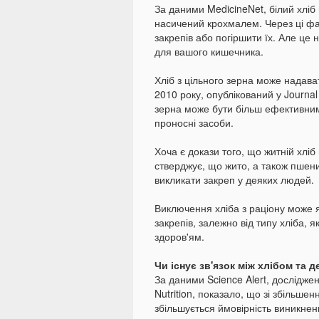
За даними MedicineNet, білий хліб н
насичений крохмалем. Через ці фа
закрепів або погіршити їх. Але це 
для вашого кишечника.
Хліб з цільного зерна може надава
2010 року, опублікований у Journal 
зерна може бути більш ефективним 
проносні засоби.
Хоча є докази того, що житній хлі
стверджує, що жито, а також пшени
викликати закреп у деяких людей.
Виключення хліба з раціону може я
закрепів, залежно від типу хліба, я
здоров'ям.
Чи існує зв'язок між хлібом та 
За даними Science Alert, дослідженн
Nutrition, показало, що зі збільше
збільшується ймовірність виникненн