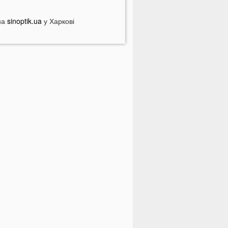
 Луцьку на Ковельській затримали
ійськового у СЗЧ
на
sinoptik.ua
у Харкові
Смерть на дорозі не злякала
ажорів»: лучани продовжують
асово скаржитися на нічні
ерегони
На Світязі у воді помітили гадюку
а Волині у річці Стир знайшли тіло
итини
ромаду на Волині відключать від
вітла: відомі дати
країнців попереджають про
номалію 6 серпня
На Волині підтвердили загибель
ероя, який рік вважався зниклим
езвісти
ПНЯ