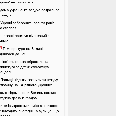
ерпня: що зміниться
ідома українська ведуча потрапила
 скандал
 Україні заборонять ловити раків:
о сталося
а фронті загинув військовий з
уцька
Температура на Волині
іднялася до +50
 ліцеї вчителька ображала та
ринижувала дітей: спалахнув
кандал
 Польщі підлітки розпилили пекучу
ечовину на 14-річного українця
тало відомо, коли Волинь накриє
отужна гроза із градом
ителів українських міст закликають
е виходити сьогодні на вулицю: що
талося