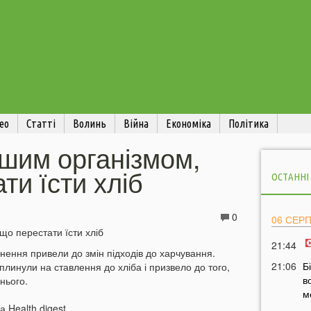
ео
Статті
Волинь
Війна
Економіка
Політика
шим організмом,
ти їсти хліб
ОСТАННІ
0
06 СЕР
21:44
днення привели до змін підходів до харчування.
21:06
Б
плинули на ставлення до хліба і призвело до того,
в
нього.
м
 Health digest.