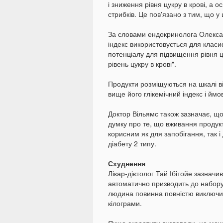
і зниження рівня цукру в крові, а 
стрибків. Це пов'язано з тим, що у 
За словами ендокринолога Олександ
індекс використовується для класиф
потенціалу для підвищення рівня ц
рівень цукру в крові".
Продукти розміщуються на шкалі ві
вище його глікемічний індекс і ймов
Доктор Вільямс також зазначає, щ
думку про те, що вживання продукт
корисним як для запобігання, так 
діабету 2 типу.
Схуднення
Лікар-дієтолог Тай Ібітойе зазначи
автоматично призводить до набору
людина повинна повністю виключити
кілограми.