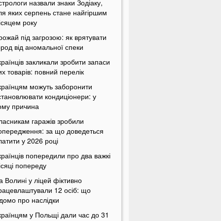
стрологи назвали знаки Зодіаку,
ля яких серпень стане найгіршим
ісяцем року
рожай під загрозою: як врятувати
ород від аномальної спеки
країнців закликали зробити запаси
их товарів: повний перелік
країнцям можуть заборонити
становлювати кондиціонери: у
ому причина
ласникам гаражів зробили
опередження: за що доведеться
латити у 2026 році
країнців попередили про два важкі
ісяці попереду
а Волині у ліцей фіктивно
рацевлаштували 12 осіб: що
ідомо про наслідки
країнцям у Польщі дали час до 31