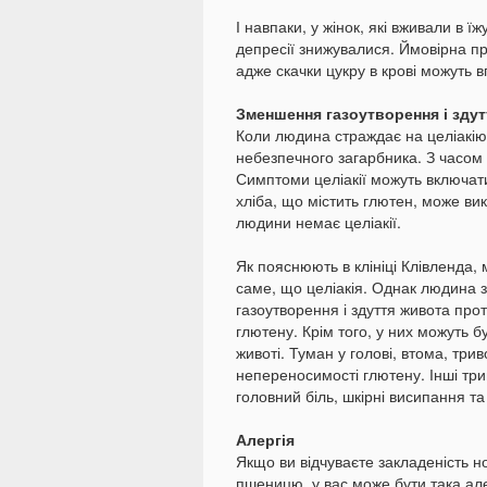
І навпаки, у жінок, які вживали в 
депресії знижувалися. Ймовірна при
адже скачки цукру в крові можуть 
Зменшення газоутворення і зду
Коли людина страждає на целіакію,
небезпечного загарбника. З часом
Симптоми целіакії можуть включати
хліба, що містить глютен, може вик
людини немає целіакії.
Як пояснюють в клініці Клівленда,
саме, що целіакія. Однак людина 
газоутворення і здуття живота прот
глютену. Крім того, у них можуть б
животі. Туман у голові, втома, три
непереносимості глютену. Інші три
головний біль, шкірні висипання та
Алергія
Якщо ви відчуваєте закладеність но
пшеницю, у вас може бути така але