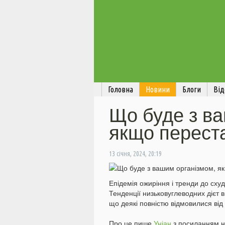
Головна
Новини
Блоги
Від
Що буде з ва
якщо переста
13 січня, 2024, 20:19
Епідемія ожиріння і тренди до сху
Тенденції низьковуглеводних дієт в
що деякі повністю відмовилися від 
Про це пише
Уніан
з посиланням на