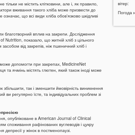
10:50
вітер:
У
е тільки не містить клітковини, але і, як правило,
в
ктори вживання такого хліба може призвести до
Погода 
не означає, що всі види хліба обов'язково шкідливі
10:26
«
м
м
ти благотворний вплив на закрепи. Дослідження
п
of Nutrition, показало, що житній хліб з цільного
10:06
засобом від закрепів, ніж пшеничний хліб і
09:42
Н
д
б може допомогти при закрепах, MedicineNet
09:34
Г
ця та ячмінь містять глютен, який також іноді може
с
09:20
У
к збільшити, так і зменшити ймовірність виникнення
а
кий ви регулярно їсте, та індивідуальних проблем зі
09:05
Г
б
депресією
я, опубліковане в American Journal of Clinical
05 СЕР
нням споживання рафінованих вуглеводів і цукру
я депресії у жінок в постменопаузі.