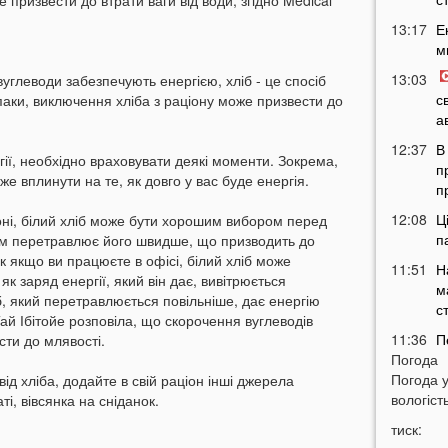
призвести до втрати ваги від води, згідно Medical
13:17
Е
м
13:03
 вуглеводи забезпечують енергією, хліб - це спосіб
с
впаки, виключення хліба з раціону може призвести до
а
12:37
В
ргії, необхідно враховувати деякі моменти. Зокрема,
п
оже вплинути на те, як довго у вас буде енергія.
п
12:08
Ц
боні, білий хліб може бути хорошим вибором перед
п
зм перетравлює його швидше, що призводить до
к якщо ви працюєте в офісі, білий хліб може
11:51
Н
 як заряд енергії, який він дає, вивітрюється
м
, який перетравлюється повільніше, дає енергію
с
 Тай Ібітойе розповіла, що скорочення вуглеводів
11:36
П
сти до млявості.
Погода
м
Погода 
т
ід хліба, додайте в свій раціон інші джерела
вологість
ті, вівсянка на сніданок.
11:07
У
тиск:
б