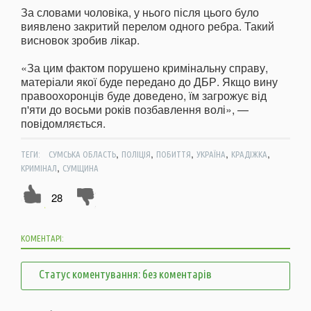
За словами чоловіка, у нього після цього було
виявлено закритий перелом одного ребра. Такий
висновок зробив лікар.
«За цим фактом порушено кримінальну справу,
матеріали якої буде передано до ДБР. Якщо вину
правоохоронців буде доведено, їм загрожує від
п'яти до восьми років позбавлення волі», —
повідомляється.
,
,
,
,
,
ТЕГИ:
СУМСЬКА ОБЛАСТЬ
ПОЛІЦІЯ
ПОБИТТЯ
УКРАЇНА
КРАДІЖКА
,
КРИМІНАЛ
СУМЩИНА
28
КОМЕНТАРІ:
Статус коментування: без коментарів