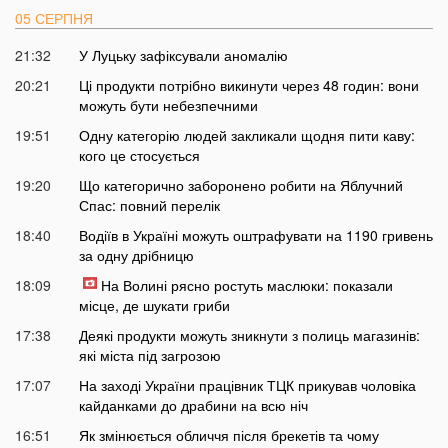
05 СЕРПНЯ
21:32
У Луцьку зафіксували аномалію
20:21
Ці продукти потрібно викинути через 48 годин: вони
можуть бути небезпечними
19:51
Одну категорію людей закликали щодня пити каву:
кого це стосується
19:20
Що категорично заборонено робити на Яблучний
Спас: повний перелік
18:40
Водіїв в Україні можуть оштрафувати на 1190 гривень
за одну дрібницю
18:09
На Волині рясно ростуть маслюки: показали
місце, де шукати гриби
17:38
Деякі продукти можуть зникнути з полиць магазинів:
які міста під загрозою
17:07
На заході України працівник ТЦК прикував чоловіка
кайданками до драбини на всю ніч
16:51
Як змінюється обличчя після брекетів та чому