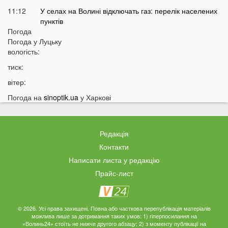
11:12
У селах на Волині відключать газ: перелік населених
пунктів
Погода
10:56
У басейні біля будинку втопилася 1-річна дитина
Погода у
Луцьку
10:43
вологість:
Українці можуть втратити відстрочку від мобілізації у
серпні
тиск:
10:25
На Волині авто злетіло з дороги: постраждали
вітер:
п’ятеро підлітків
Погода на
sinoptik.ua
у Харкові
10:11
На Волині два дні вируватиме аномалія
09:38
Українці можуть залишитися без пенсій через
важливий документ
Редакція
09:19
Вночі на Волині горіла «Єва»
Контакти
09:10
Українців закликали якнайшвидше виїжджати з
Написати листа у редакцію
великих міст
Прайс-лист
08:55
Що відомо про нічну атаку РФ по Україні
08:44
Українців закликали перебувати вдома: у чому
причина
© 2026. Усі права захищені. Повна або часткова перепублікація матеріалів
можлива лише за дотримання таких умов: 1) гіперпосилання на
«Волинь24» стоїть не нижче другого абзацу; 2) з моменту публікації на