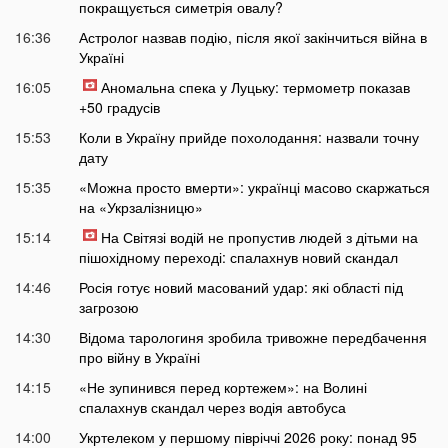
покращується симетрія овалу?
16:36
Астролог назвав подію, після якої закінчиться війна в
Україні
16:05
Аномальна спека у Луцьку: термометр показав
+50 градусів
15:53
Коли в Україну прийде похолодання: назвали точну
дату
15:35
«Можна просто вмерти»: українці масово скаржаться
на «Укрзалізницю»
15:14
На Світязі водій не пропустив людей з дітьми на
пішохідному переході: спалахнув новий скандал
14:46
Росія готує новий масований удар: які області під
загрозою
14:30
Відома тарологиня зробила тривожне передбачення
про війну в Україні
14:15
«Не зупинився перед кортежем»: на Волині
спалахнув скандал через водія автобуса
14:00
Укртелеком у першому півріччі 2026 року: понад 95