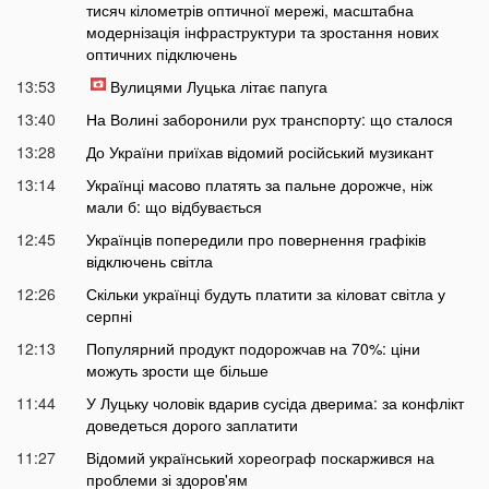
тисяч кілометрів оптичної мережі, масштабна
модернізація інфраструктури та зростання нових
оптичних підключень
13:53
Вулицями Луцька літає папуга
13:40
На Волині заборонили рух транспорту: що сталося
13:28
До України приїхав відомий російський музикант
13:14
Українці масово платять за пальне дорожче, ніж
мали б: що відбувається
12:45
Українців попередили про повернення графіків
відключень світла
12:26
Скільки українці будуть платити за кіловат світла у
серпні
12:13
Популярний продукт подорожчав на 70%: ціни
можуть зрости ще більше
11:44
У Луцьку чоловік вдарив сусіда дверима: за конфлікт
доведеться дорого заплатити
11:27
Відомий український хореограф поскаржився на
проблеми зі здоров'ям