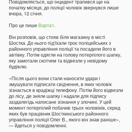
Повідомляється, що інцидент трапився ще на
початку місяця, до поліції чоловік звернувся лише
вчора, 12 січня.
Про це пише
Варта1
.
Він розповів, що стояв біля магазину в місті
Шостка. До нього під'їхали троє поліцейських з
районного управління поліції та посадили його в
автівку. Потім одягли на голову потерпілого шапку,
яку замотали скотчем та відвезли у невідому
будівлю.
«Після цього вони стали наносити удари і
змушувати підписати свідчення, в яких чоловік
зізнається в крадіжці телефону. Потім його відвезли
до лісу, де зняли шапку і надали для підпису
заздалегідь написане зізнання у злочині. У цей
момент потерпілий побачив трьох чоловіків, серед
яких був працівник Шосткинського районного
управління поліції Олег В., якого він знав раніше»,
— йдеться у повідомленні.