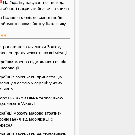
На Україну насувається негода:
кі області накриє небезпечна стихія
а Волині чоловік до смерті побив
найомого і возив його у багажнику
ПНЯ
стрологи назвали знаки Зодіаку,
ких попереду чекають важкі місяці
країнки масово відмовляються від
онсервації
країнців закликали принести цю
ослину в оселю у серпні: у чому
ричина
ороз чи аномальне тепло: якою
уде зима в Україні
країнці можуть масово втратити
ронювання від мобілізації з 1
ересня
країнців закликали не скуповувати