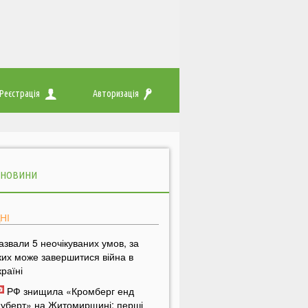
Реєстрація
Авторизація
 НОВИНИ
НІ
азвали 5 неочікуваних умов, за
ких може завершитися війна в
країні
РФ знищила «Кромберг енд
уберт» на Житомирщині: перші