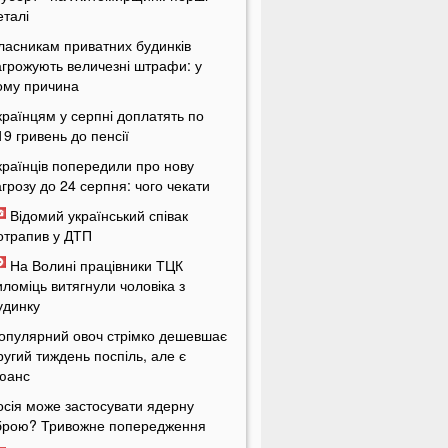
еталі
ласникам приватних будинків
агрожують величезні штрафи: у
ому причина
країнцям у серпні доплатять по
19 гривень до пенсії
країнців попередили про нову
агрозу до 24 серпня: чого чекати
Відомий український співак
отрапив у ДТП
На Волині працівники ТЦК
иломіць витягнули чоловіка з
удинку
опулярний овоч стрімко дешевшає
ругий тиждень поспіль, але є
юанс
осія може застосувати ядерну
брою? Тривожне попередження