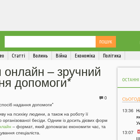
ео
Статті
Волинь
Війна
Економіка
Політика
 онлайн – зручний
ня допомоги*
ОСТАННІ
0
СЬОГОД
13:36
Н
ву на психіку людини, а також на роботу її
я
 організованої бесіди. Одним із досить дієвих форм
У
нлайн
– формат, який допомагає економити час, та
13:07
ування спеціаліста.
Ш