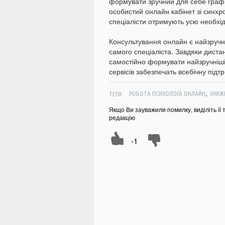
формувати зручний для себе графі
особистий онлайн кабінет зі синхр
спеціалісти отримують усю необхі
Консультування онлайн є найзручн
самого спеціаліста. Завдяки диста
самостійно формувати найзручніші
сервісів забезпечать всебічну підт
,
ТЕГИ:
РОБОТА ПСИХОЛОГА ОНЛАЙН
ЗНИЖ
Якщо Ви зауважили помилку, виділіть її 
редакцію
-1