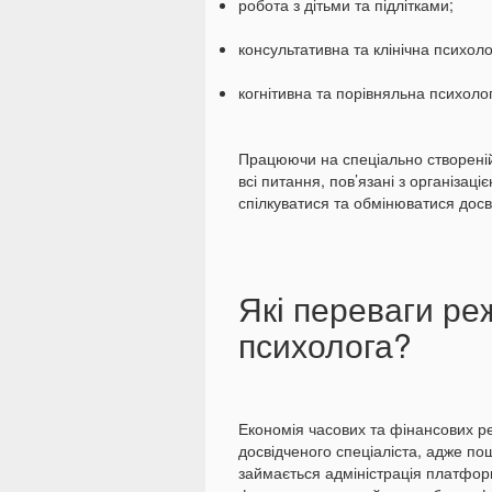
робота з дітьми та підлітками;
консультативна та клінічна психоло
когнітивна та порівняльна психолог
Працюючи на спеціально створеній
всі питання, пов’язані з організаці
спілкуватися та обмінюватися досв
Які переваги р
психолога?
Економія часових та фінансових р
досвідченого спеціаліста, адже по
займається адміністрація платфо