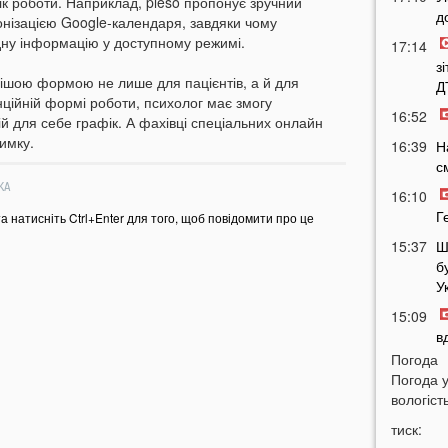
к роботи. Наприклад, pleso пропонує зручний
д
онізацією Google-календаря, завдяки чому
дну інформацію у доступному режимі.
17:14
з
ішою формою не лише для пацієнтів, а й для
Д
нційній формі роботи, психолог має змогу
16:52
й для себе графік. А фахівці спеціальних онлайн
римку.
16:39
Н
с
КА
16:10
Г
та натисніть Ctrl+Enter для того, щоб повідомити про це
15:37
Ш
б
У
15:09
в
Погода
14:38
Н
Погода 
Т
вологість
14:16
Л
тиск:
з