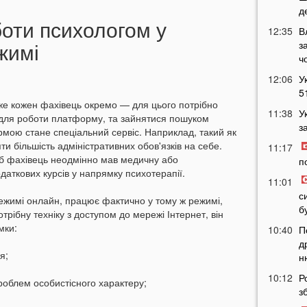
д
оти психологом у
12:35
В
жимі
з
ч
12:06
У
5
же кожен фахівець окремо — для цього потрібно
11:38
У
 для роботи платформу, та зайнятися пошуком
з
рмою стане спеціальний сервіс. Наприклад, такий як
ти більшість адміністративних обов'язків на себе.
11:17
об фахівець неодмінно мав медичну або
п
даткових курсів у напрямку психотерапії.
11:01
с
режимі онлайн, працює фактично у тому ж режимі,
б
рібну техніку з доступом до мережі Інтернет, він
мки:
10:40
П
д
я;
н
10:12
Р
роблем особистісного характеру;
з