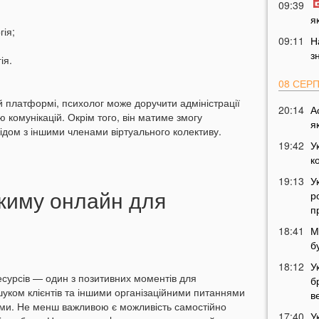
09:39
я
гія;
09:11
Н
з
ія.
08 СЕР
 платформі, психолог може доручити адміністрації
20:14
А
єю комунікацій. Окрім того, він матиме змогу
я
ідом з іншими членами віртуального колективу.
19:42
У
к
19:13
У
ежиму онлайн для
р
п
18:41
М
б
18:12
У
есурсів — один з позитивних моментів для
б
шуком клієнтів та іншими організаційними питаннями
в
рми. Не менш важливою є можливість самостійно
17:40
У