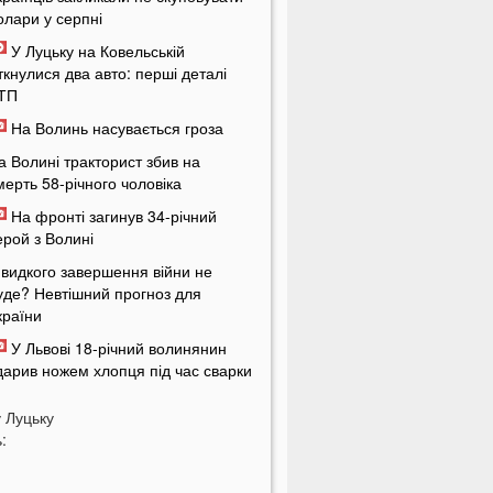
олари у серпні
У Луцьку на Ковельській
іткнулися два авто: перші деталі
ТП
На Волинь насувається гроза
а Волині тракторист збив на
мерть 58-річного чоловіка
На фронті загинув 34-річний
ерой з Волині
видкого завершення війни не
уде? Невтішний прогноз для
країни
У Львові 18-річний волинянин
дарив ножем хлопця під час сварки
а Волині чоловік побив працівника
у
Луцьку
ЦК під час перевірки документів
:
укашенко зробив нову цинічну
аяву про війну в Україні