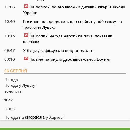
11:06
На полігоні помер відомий дитячий лікар із заходу
України
10:40
Волинян попереджають про серйозну небезпеку на
трасі біля Луцька
10:15
На Волині негода наробила лиха: показали
наслідки
09:47
У Луцьку зафіксували нову аномалію
09:16
На війні загинули двоє військових з Волині
06 СЕРПНЯ
Погода
21:44
На Луцьк насувається гроза
Погода у
Луцьку
21:06
Біля Луцька негода наробила біди: волиняни
вологість:
публікують наслідки у мережі
тиск:
20:16
Астрологи назвали знаки Зодіаку, для яких серпень
вітер:
стане найгіршим місяцем року
Погода на
sinoptik.ua
у Харкові
19:44
Врожай під загрозою: як врятувати город від
аномальної спеки