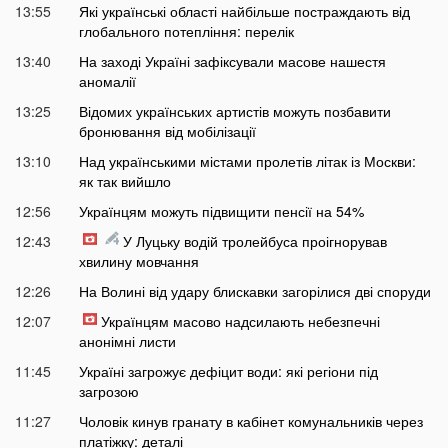
13:55
Які українські області найбільше постраждають від
глобального потепління: перелік
13:40
На заході Україні зафіксували масове нашестя
аномалії
13:25
Відомих українських артистів можуть позбавити
бронювання від мобілізації
13:10
Над українськими містами пролетів літак із Москви:
як так вийшло
12:56
Українцям можуть підвищити пенсії на 54%
12:43
У Луцьку водій тролейбуса проігнорував
хвилину мовчання
12:26
На Волині від удару блискавки загорілися дві споруди
12:07
Українцям масово надсилають небезпечні
анонімні листи
11:45
Україні загрожує дефіцит води: які регіони під
загрозою
11:27
Чоловік кинув гранату в кабінет комунальників через
платіжку: деталі