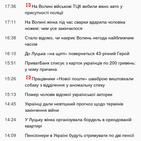
17:36
На Волині військові ТЦК вибили вікно авто у
присутності поліції
17:11
На Волині жінка під час сварки вдарила чоловіка
ножем: чим усе закінчилося
16:38
Стало відомо, чи накриє Волинь негода найближчим
часом
16:10
До Луцька «на щиті» повернеться 43-річний Герой
15:51
ПриватБанк списує з карток українців по 200 гривень:
у чому причина
15:26
Працівники «Нової пошти» шваброю виштовхали
собаку з відділення у аномальну спеку
15:13
Помер чоловік відомої української акторки
14:45
Українці дали невтішний прогноз щодо термінів
закінчення війни
14:24
У Луцьку жінка організувала бордель в орендованій
квартирі
14:09
Пенсіонери в Україні будуть отримувати по дві пенсії