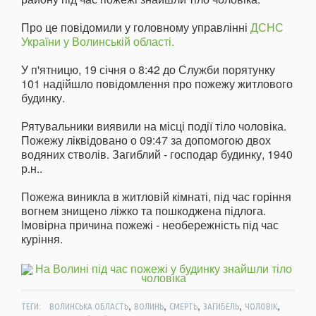
Про це повідомили у головному управлінні
ДСНС
України у Волинській області.
У п'ятницю, 19 січня о 8:42 до Служби порятунку
101 надійшло повідомлення про пожежу житлового
будинку.
Рятувальники виявили на місці події тіло чоловіка.
Пожежу ліквідовано о 09:47 за допомогою двох
водяних стволів. Загиблий - господар будинку, 1940
р.н..
Пожежа виникла в житловій кімнаті, під час горіння
вогнем знищено ліжко та пошкоджена підлога.
Імовірна причина пожежі - необережність під час
куріння.
,
,
,
,
,
ТЕГИ:
ВОЛИНСЬКА ОБЛАСТЬ
ВОЛИНЬ
СМЕРТЬ
ЗАГИБЕЛЬ
ЧОЛОВІК