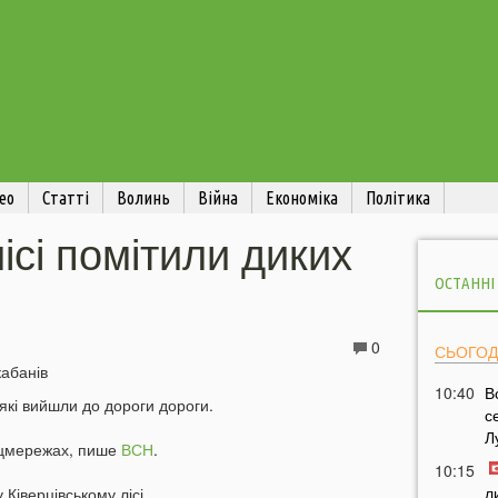
ео
Статті
Волинь
Війна
Економіка
Політика
ісі помітили диких
ОСТАННІ
0
СЬОГОД
10:40
В
 які вийшли до дороги дороги.
с
Л
соцмережах, пише
ВСН
.
10:15
л
Ківерцівському лісі.