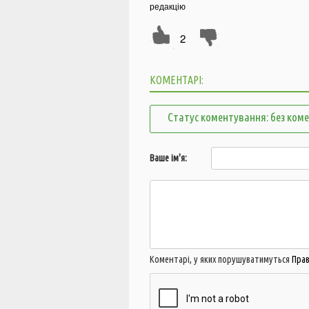
редакцію
2
КОМЕНТАРІ:
Статус коментування: без ком
Ваше ім'я:
Коментарі, у яких порушуватимуться
Пра