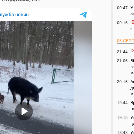
09:47
У
а
09:16
з
06 СЕР
21:44
21:06
Б
в
м
20:16
А
д
м
19:44
В
г
19:15
У
ц
18:43
У