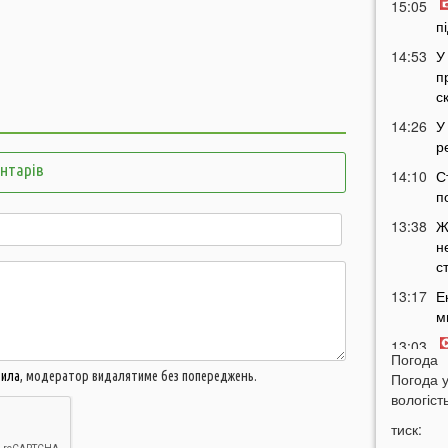
15:05
п
14:53
У
п
с
14:26
У
р
ентарів
14:10
С
п
13:38
Ж
н
с
13:17
Е
м
13:03
Погода
с
вила
, модератор видалятиме без попереджень.
Погода 
а
вологість
12:37
В
тиск:
п