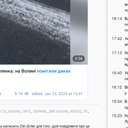
в
ч
18:14
В
п
п
17:42
У
м
17:13
Н
п
в
16:40
У
с
16:12
В
у
15:54
В
щ
,
,
,
,
,
,
,
АСТЬ
КАБАНИ
СІМ'Я
ТВАРИНИ
ДИКІ КАБАНИ
КІВЕРЦІ
ЛІС
15:23
Н
Л
та натисніть Ctrl+Enter для того, щоб повідомити про це