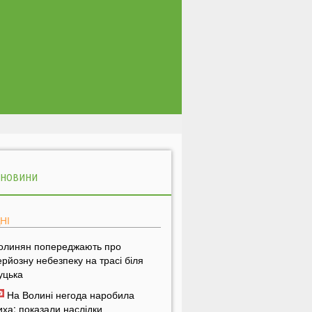
 НОВИНИ
НІ
олинян попереджають про
ерйозну небезпеку на трасі біля
уцька
На Волині негода наробила
иха: показали наслідки