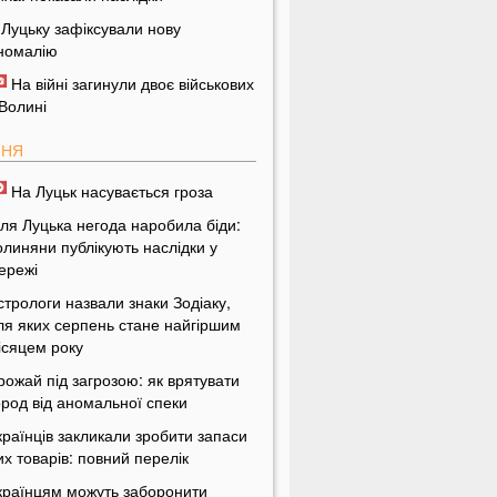
 Луцьку зафіксували нову
номалію
На війні загинули двоє військових
 Волині
ПНЯ
На Луцьк насувається гроза
іля Луцька негода наробила біди:
олиняни публікують наслідки у
ережі
стрологи назвали знаки Зодіаку,
ля яких серпень стане найгіршим
ісяцем року
рожай під загрозою: як врятувати
ород від аномальної спеки
країнців закликали зробити запаси
их товарів: повний перелік
країнцям можуть заборонити