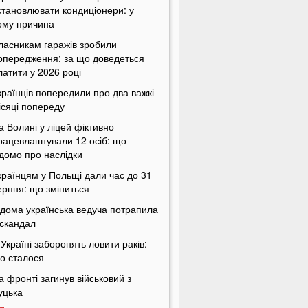
становлювати кондиціонери: у
ому причина
ласникам гаражів зробили
опередження: за що доведеться
латити у 2026 році
країнців попередили про два важкі
ісяці попереду
а Волині у ліцей фіктивно
рацевлаштували 12 осіб: що
ідомо про наслідки
країнцям у Польщі дали час до 31
ерпня: що зміниться
ідома українська ведуча потрапила
 скандал
 Україні заборонять ловити раків:
о сталося
а фронті загинув військовий з
уцька