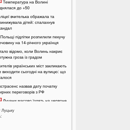
Температура на Волині
іднялася до +50
 ліцеї вчителька ображала та
ринижувала дітей: спалахнув
кандал
 Польщі підлітки розпилили пекучу
ечовину на 14-річного українця
тало відомо, коли Волинь накриє
отужна гроза із градом
ителів українських міст закликають
е виходити сьогодні на вулицю: що
талося
кстрасенс назвав дату початку
ирних переговорів з РФ
Лучани масово їздять на червоне
вітло навіть після смертельної
у
Луцьку
варії на Соборності: шокуючі кадри
:
 Україні пропонують змінити
равила мобілізації: кого хочуть