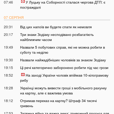
07:46
У Луцьку на Соборності сталася чергова ДТП: є
постраждалі
07 СЕРПНЯ
20:31
Від цих напоїв ви будете спати як немовля
20:17
Три знаки Зодіаку несподівано розбагатіють
найближчим часом
19:49
Назвали 5 побутових справ, які не можна робити в
суботу та неділю
19:30
Назвали найжадібніших чоловіків за знаком Зодіаку
19:15
Ці речі категорично заборонено робити під час грози
18:52
На заході України чоловік впіймав 10-кілограмову
рибу
18:28
Українці можуть вивести гроші з мобільного рахунку
на картку, але є важлива умова
18:12
Отримав переказ на картку? Штраф 34 тисячі
гривень
17:53
Затяжна війна та важка зима: тривожний прогноз для