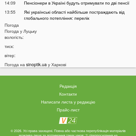
14:09
Пенсіонери в Україні будуть отримувати по дві пенсії
13:55
Які українські області найбільше постраждають від
глобального потепління: перелік
Погода
13:40
На заході Україні зафіксували масове нашестя
Погода у
Луцьку
аномалії
вологість:
13:25
Відомих українських артистів можуть позбавити
тиск:
бронювання від мобілізації
вітер:
13:10
Над українськими містами пролетів літак із Москви:
як так вийшло
Погода на
sinoptik.ua
у Харкові
12:56
Українцям можуть підвищити пенсії на 54%
12:43
У Луцьку водій тролейбуса проігнорував
Редакція
хвилину мовчання
Контакти
12:26
На Волині від удару блискавки загорілися дві споруди
Написати листа у редакцію
12:07
Українцям масово надсилають небезпечні
Прайс-лист
анонімні листи
11:45
Україні загрожує дефіцит води: які регіони під
загрозою
© 2026. Усі права захищені. Повна або часткова перепублікація матеріалів
можлива лише за дотримання таких умов: 1) гіперпосилання на