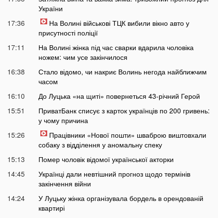
України
17:36
На Волині військові ТЦК вибили вікно авто у
присутності поліції
17:11
На Волині жінка під час сварки вдарила чоловіка
ножем: чим усе закінчилося
16:38
Стало відомо, чи накриє Волинь негода найближчим
часом
16:10
До Луцька «на щиті» повернеться 43-річний Герой
15:51
ПриватБанк списує з карток українців по 200 гривень:
у чому причина
15:26
Працівники «Нової пошти» шваброю виштовхали
собаку з відділення у аномальну спеку
15:13
Помер чоловік відомої української акторки
14:45
Українці дали невтішний прогноз щодо термінів
закінчення війни
14:24
У Луцьку жінка організувала бордель в орендованій
квартирі