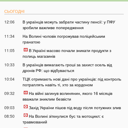
СЬОГОДНІ
12:06
В українців можуть забрати частину пенсії: у ПФУ
зробили важливе попередження
11:34
На Волині чоловік погрожував поліцейським
гранатою
11:05
В Україні масово почали зникати продукти з
полиць магазинів
10:33
В українців вимагають гроші за захист осель від
дронів РФ: що відбувається
10:04
ТЦК отримають нові дані про українців: під контроль
потраплять навіть ті, хто за кордоном
09:32
На війні загинув волинянин, якого 16 місяців
вважали зниклим безвісти
09:03
Захід України пішов під воду після потужних злив
08:50
На Волині зіткнулися бус та мотоцикл: є
травмований