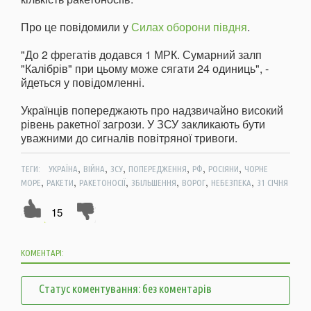
Про це повідомили у
Силах оборони півдня
.
"До 2 фрегатів додався 1 МРК. Сумарний залп
"Калібрів" при цьому може сягати 24 одиниць", -
йдеться у повідомленні.
Українців попереджають про надзвичайно високий
рівень ракетної загрози. У ЗСУ закликають бути
уважними до сигналів повітряної тривоги.
,
,
,
,
,
,
ТЕГИ:
УКРАЇНА
ВІЙНА
ЗСУ
ПОПЕРЕДЖЕННЯ
РФ
РОСІЯНИ
ЧОРНЕ
,
,
,
,
,
,
МОРЕ
РАКЕТИ
РАКЕТОНОСІЇ
ЗБІЛЬШЕННЯ
ВОРОГ
НЕБЕЗПЕКА
31 СІЧНЯ
15
КОМЕНТАРІ:
Статус коментування: без коментарів