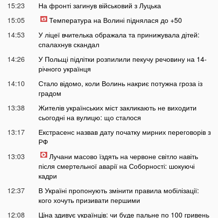
15:23
На фронті загинув військовий з Луцька
15:05
Температура на Волині піднялася до +50
14:53
У ліцеї вчителька ображала та принижувала дітей:
спалахнув скандал
14:26
У Польщі підлітки розпилили пекучу речовину на 14-
річного українця
14:10
Стало відомо, коли Волинь накриє потужна гроза із
градом
13:38
Жителів українських міст закликають не виходити
сьогодні на вулицю: що сталося
13:17
Екстрасенс назвав дату початку мирних переговорів з
РФ
13:03
Лучани масово їздять на червоне світло навіть
після смертельної аварії на Соборності: шокуючі
кадри
12:37
В Україні пропонують змінити правила мобілізації:
кого хочуть призивати першими
12:08
Ціна здивує українців: чи буде пальне по 100 гривень