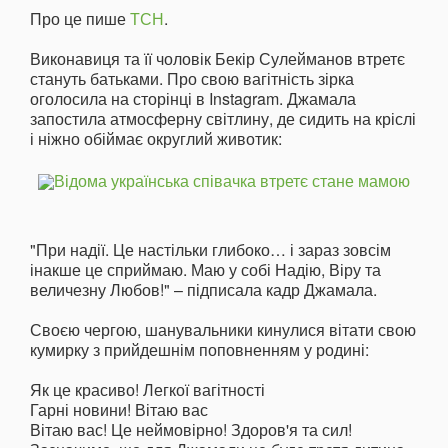
Про це пише
ТСН
.
Виконавиця та її чоловік Бекір Сулейманов втретє
стануть батьками. Про свою вагітність зірка
оголосила на сторінці в Instagram. Джамала
запостила атмосферну світлину, де сидить на кріслі
і ніжно обіймає округлий животик:
"При надії. Це настільки глибоко… і зараз зовсім
інакше це сприймаю. Маю у собі Надію, Віру та
величезну Любов!" – підписала кадр Джамала.
Своєю чергою, шанувальники кинулися вітати свою
кумирку з прийдешнім поповненням у родині:
Як це красиво! Легкої вагітності
Гарні новини! Вітаю вас
Вітаю вас! Це неймовірно! Здоров'я та сил!