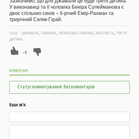
Зазначимо, що для Джамали це буде третя дитина.
У виконавиці та її чоловіка Бекіра Сулейманова є
двоє спільних синів – 5-річий Емір-Рахман та
трирічний Селім-Гірай.
,
,
,
,
ТЕГИ:
ДЖАМАЛА
СПІВАЧКА
УКРАЇНСЬКА СПІВАЧКА
ВАГІТНІСТЬ
ТРЕТЯ
ДИТИНА
-1
КОМЕНТАРІ:
Статус коментування: без коментарів
Ваше ім'я: