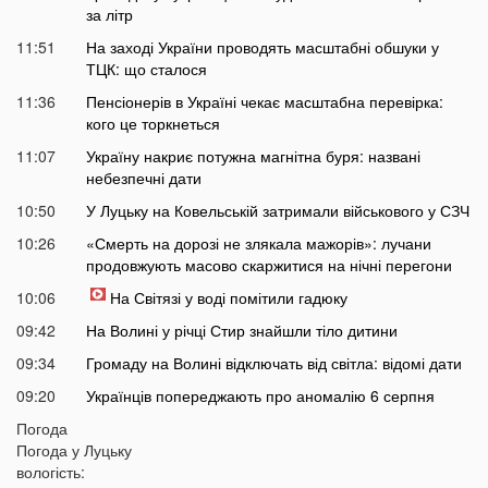
за літр
11:51
На заході України проводять масштабні обшуки у
ТЦК: що сталося
11:36
Пенсіонерів в Україні чекає масштабна перевірка:
кого це торкнеться
11:07
Україну накриє потужна магнітна буря: названі
небезпечні дати
10:50
У Луцьку на Ковельській затримали військового у СЗЧ
10:26
«Смерть на дорозі не злякала мажорів»: лучани
продовжують масово скаржитися на нічні перегони
10:06
На Світязі у воді помітили гадюку
09:42
На Волині у річці Стир знайшли тіло дитини
09:34
Громаду на Волині відключать від світла: відомі дати
09:20
Українців попереджають про аномалію 6 серпня
09:05
Погода
На Волині підтвердили загибель Героя, який рік
Погода у
Луцьку
вважався зниклим безвісти
вологість: