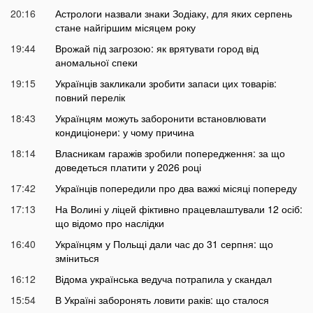
20:16
Астрологи назвали знаки Зодіаку, для яких серпень
стане найгіршим місяцем року
19:44
Врожай під загрозою: як врятувати город від
аномальної спеки
19:15
Українців закликали зробити запаси цих товарів:
повний перелік
18:43
Українцям можуть заборонити встановлювати
кондиціонери: у чому причина
18:14
Власникам гаражів зробили попередження: за що
доведеться платити у 2026 році
17:42
Українців попередили про два важкі місяці попереду
17:13
На Волині у ліцей фіктивно працевлаштували 12 осіб:
що відомо про наслідки
16:40
Українцям у Польщі дали час до 31 серпня: що
зміниться
16:12
Відома українська ведуча потрапила у скандал
15:54
В Україні заборонять ловити раків: що сталося