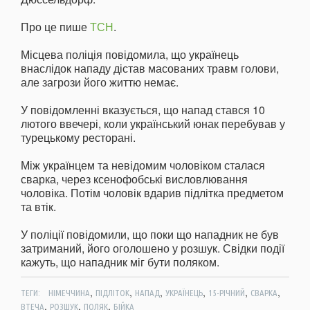
Про це пише
ТСН
.
Місцева поліція повідомила, що українець
внаслідок нападу дістав масованих травм голови,
але загрози його життю немає.
У повідомленні вказується, що напад стався 10
лютого ввечері, коли український юнак перебував у
турецькому ресторані.
Між українцем та невідомим чоловіком сталася
сварка, через ксенофобські висловлювання
чоловіка. Потім чоловік вдарив підлітка предметом
та втік.
У поліції повідомили, що поки що нападник не був
затриманий, його оголошено у розшук. Свідки події
кажуть, що нападник міг бути поляком.
,
,
,
,
,
,
ТЕГИ:
НІМЕЧЧИНА
ПІДЛІТОК
НАПАД
УКРАЇНЕЦЬ
15-РІЧНИЙ
СВАРКА
,
,
,
ВТЕЧА
РОЗШУК
ПОЛЯК
БІЙКА