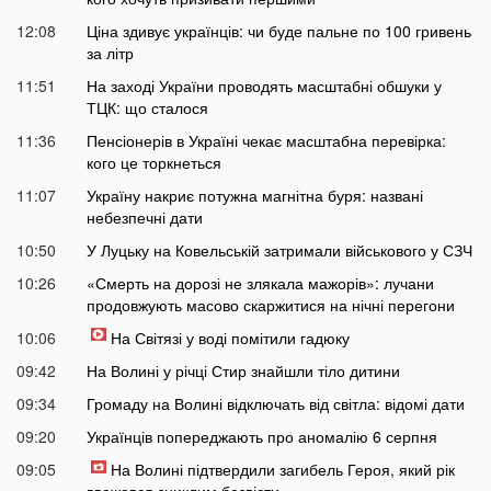
12:08
Ціна здивує українців: чи буде пальне по 100 гривень
за літр
11:51
На заході України проводять масштабні обшуки у
ТЦК: що сталося
11:36
Пенсіонерів в Україні чекає масштабна перевірка:
кого це торкнеться
11:07
Україну накриє потужна магнітна буря: названі
небезпечні дати
10:50
У Луцьку на Ковельській затримали військового у СЗЧ
10:26
«Смерть на дорозі не злякала мажорів»: лучани
продовжують масово скаржитися на нічні перегони
10:06
На Світязі у воді помітили гадюку
09:42
На Волині у річці Стир знайшли тіло дитини
09:34
Громаду на Волині відключать від світла: відомі дати
09:20
Українців попереджають про аномалію 6 серпня
09:05
На Волині підтвердили загибель Героя, який рік
вважався зниклим безвісти