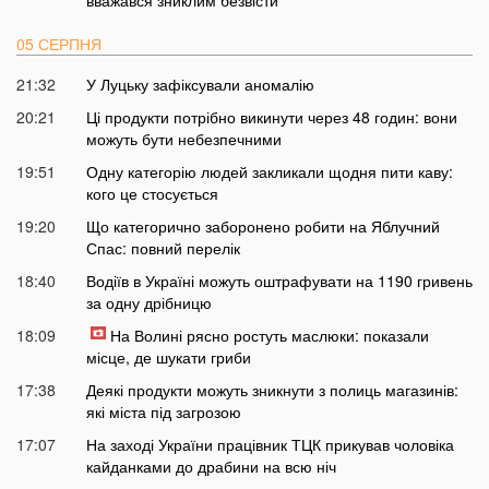
05 СЕРПНЯ
21:32
У Луцьку зафіксували аномалію
20:21
Ці продукти потрібно викинути через 48 годин: вони
можуть бути небезпечними
19:51
Одну категорію людей закликали щодня пити каву:
кого це стосується
19:20
Що категорично заборонено робити на Яблучний
Спас: повний перелік
18:40
Водіїв в Україні можуть оштрафувати на 1190 гривень
за одну дрібницю
18:09
На Волині рясно ростуть маслюки: показали
місце, де шукати гриби
17:38
Деякі продукти можуть зникнути з полиць магазинів:
які міста під загрозою
17:07
На заході України працівник ТЦК прикував чоловіка
кайданками до драбини на всю ніч