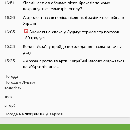
16:51
Як змінюється обличчя після брекетів та чому
покращується симетрія овалу?
16:36
Астролог назвав подію, після якої закінчиться війна в
Україні
16:05
Аномальна спека у Луцьку: термометр показав
+50 градусів
15:53
Коли в Україну прийде похолодання: назвали точну
дату
15:35
«Можна просто вмерти»: українці масово скаржаться
на «Укрзалізницю»
15:14
На Світязі водій не пропустив людей з дітьми на
Погода
пішохідному переході: спалахнув новий скандал
Погода у
Луцьку
вологість:
14:46
Росія готує новий масований удар: які області під
загрозою
тиск:
14:30
Відома тарологиня зробила тривожне передбачення
вітер:
про війну в Україні
Погода на
sinoptik.ua
у Харкові
14:15
«Не зупинився перед кортежем»: на Волині
спалахнув скандал через водія автобуса