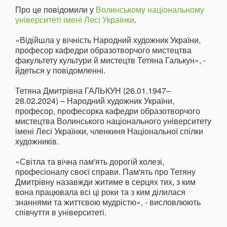
Про це повідомили у
Волинському національному
університеті імені Лесі Українки
.
«Відійшла у вічність Народний художник України,
професор кафедри образотворчого мистецтва
факультету культури й мистецтв Тетяна Галькун», -
йдеться у повідомленні.
Тетяна Дмитрівна ГАЛЬКУН (26.01.1947–
28.02.2024) – Народний художник України,
професор, професорка кафедри образотворчого
мистецтва Волинського національного університету
імені Лесі Українки, членкиня Національної спілки
художників.
«Світла та вічна пам'ять дорогій колезі,
професіоналу своєї справи. Пам'ять про Тетяну
Дмитрівну назавжди житиме в серцях тих, з ким
вона працювала всі ці роки та з ким ділилася
знаннями та життєвою мудрістю», - висловлюють
співчуття в університеті.