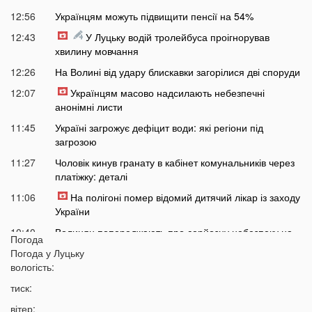
12:56
Українцям можуть підвищити пенсії на 54%
12:43
У Луцьку водій тролейбуса проігнорував
хвилину мовчання
12:26
На Волині від удару блискавки загорілися дві споруди
12:07
Українцям масово надсилають небезпечні
анонімні листи
11:45
Україні загрожує дефіцит води: які регіони під
загрозою
11:27
Чоловік кинув гранату в кабінет комунальників через
платіжку: деталі
11:06
На полігоні помер відомий дитячий лікар із заходу
України
10:40
Волинян попереджають про серйозну небезпеку на
Погода
трасі біля Луцька
Погода у
Луцьку
10:15
вологість:
На Волині негода наробила лиха: показали
наслідки
тиск:
09:47
У Луцьку зафіксували нову аномалію
вітер: