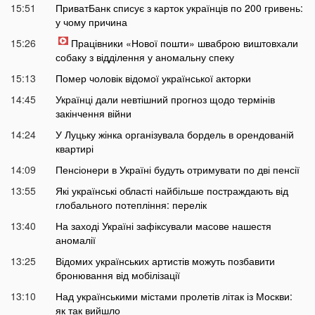
15:51
ПриватБанк списує з карток українців по 200 гривень:
у чому причина
15:26
Працівники «Нової пошти» шваброю виштовхали
собаку з відділення у аномальну спеку
15:13
Помер чоловік відомої української акторки
14:45
Українці дали невтішний прогноз щодо термінів
закінчення війни
14:24
У Луцьку жінка організувала бордель в орендованій
квартирі
14:09
Пенсіонери в Україні будуть отримувати по дві пенсії
13:55
Які українські області найбільше постраждають від
глобального потепління: перелік
13:40
На заході Україні зафіксували масове нашестя
аномалії
13:25
Відомих українських артистів можуть позбавити
бронювання від мобілізації
13:10
Над українськими містами пролетів літак із Москви:
як так вийшло