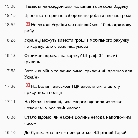
19:30
Назвали найжадібніших чоловіків за знаком Зодіаку
19:15
Ці речі категорично заборонено робити під час грози
18:52
На заході України чоловік впіймав 10-кілограмову
рибу
18:28
Українці можуть вивести гроші з мобільного рахунку
на картку, але є важлива умова
18:12
Отримав переказ на картку? Штраф 34 тисячі
гривень
17:53
Затяжна війна та важка зима: тривожний прогноз для
України
17:36
На Волині військові ТЦК вибили вікно авто у
присутності поліції
17:11
На Волині жінка під час сварки вдарила чоловіка
ножем: чим усе закінчилося
16:38
Стало відомо, чи накриє Волинь негода найближчим
часом
16:10
До Луцька «на щиті» повернеться 43-річний Герой