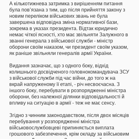
А кількотижнева затримка з вирішенням питання
була повʼязана з тим, що після прийняття закону з
новим переліком військових звань не була
завершена відповідна зміна нормативної бази,
зокрема в указах президента. Відтак юридично
немає чіткої ясності, хто має звільняти Залужного в
званні генерала з військової служби - міністр
оборони своїм наказом, чи президент своїм указом,
як раніше звільняли генералів армії України.
Видання зазначає, що з одного боку, відхід
колишнього досвідченого головнокомандувача ЗСУ
з військової служби під час війни, до того ж на
вкрай напруженому її етапі, - річ несвоєчасна. З
іншого боку, перебувати в розпорядженні міністра
оборони, без належної ділянки відповідальності й
впливу на ситуацію в армії - теж не має сенсу.
Згідно з чинним законодавством, після двох місяців
перебування у розпорядженні міністра
військовослужбовцеві припиняється виплата
грошового забезпечення, крім окладу за військовим