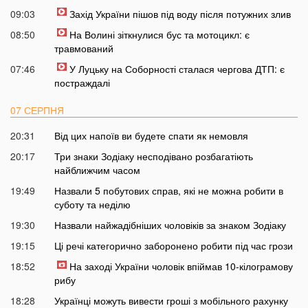
09:03
Захід України пішов під воду після потужних злив
08:50
На Волині зіткнулися бус та мотоцикл: є
травмований
07:46
У Луцьку на Соборності сталася чергова ДТП: є
постраждалі
07 СЕРПНЯ
20:31
Від цих напоїв ви будете спати як немовля
20:17
Три знаки Зодіаку несподівано розбагатіють
найближчим часом
19:49
Назвали 5 побутових справ, які не можна робити в
суботу та неділю
19:30
Назвали найжадібніших чоловіків за знаком Зодіаку
19:15
Ці речі категорично заборонено робити під час грози
18:52
На заході України чоловік впіймав 10-кілограмову
рибу
18:28
Українці можуть вивести гроші з мобільного рахунку