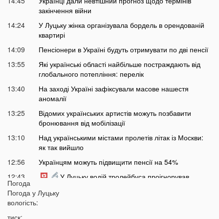
14:45
Українці дали невтішний прогноз щодо термінів
закінчення війни
14:24
У Луцьку жінка організувала бордель в орендованій
квартирі
14:09
Пенсіонери в Україні будуть отримувати по дві пенсії
13:55
Які українські області найбільше постраждають від
глобального потепління: перелік
13:40
На заході Україні зафіксували масове нашестя
аномалії
13:25
Відомих українських артистів можуть позбавити
бронювання від мобілізації
13:10
Над українськими містами пролетів літак із Москви:
як так вийшло
12:56
Українцям можуть підвищити пенсії на 54%
12:43
У Луцьку водій тролейбуса проігнорував
Погода
хвилину мовчання
Погода у
Луцьку
12:26
На Волині від удару блискавки загорілися дві споруди
вологість:
12:07
Українцям масово надсилають небезпечні
тиск: