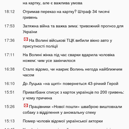
на картку, але є важлива умова
18:12
Отримав переказ на картку? Штраф 34 тисячі
гривень
17:53
Затяжна війна та важка зима: тривожний прогноз для
України
17:36
На Волині військові ТЦК вибили вікно авто у
присутності поліції
17:11
На Волині жінка під час сварки вдарила чоловіка
ножем: чим усе закінчилося
16:38
Стало відомо, чи накриє Волинь негода найближчим
часом
16:10
До Луцька «на щиті» повернеться 43-річний Герой
15:51
ПриватБанк списує з карток українців по 200 гривень:
у чому причина
15:26
Працівники «Нової пошти» шваброю виштовхали
собаку з відділення у аномальну спеку
15:13
Помер чоловік відомої української акторки