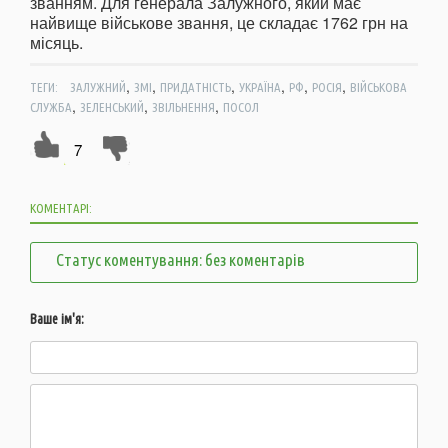
званням. Для генерала Залужного, який має
найвище військове звання, це складає 1762 грн на
місяць.
,
,
,
,
,
,
ТЕГИ:
ЗАЛУЖНИЙ
ЗМІ
ПРИДАТНІСТЬ
УКРАЇНА
РФ
РОСІЯ
ВІЙСЬКОВА
,
,
,
СЛУЖБА
ЗЕЛЕНСЬКИЙ
ЗВІЛЬНЕННЯ
ПОСОЛ
7
КОМЕНТАРІ:
Статус коментування: без коментарів
Ваше ім'я: