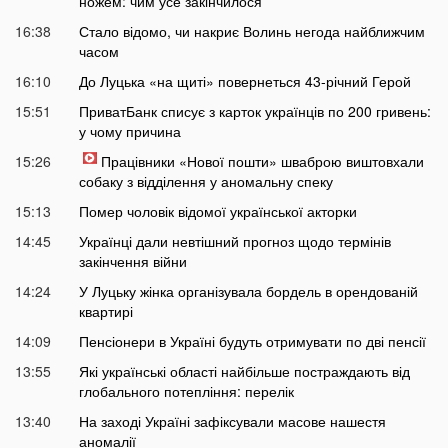
ножем: чим усе закінчилося
16:38
Стало відомо, чи накриє Волинь негода найближчим
часом
16:10
До Луцька «на щиті» повернеться 43-річний Герой
15:51
ПриватБанк списує з карток українців по 200 гривень:
у чому причина
15:26
Працівники «Нової пошти» шваброю виштовхали
собаку з відділення у аномальну спеку
15:13
Помер чоловік відомої української акторки
14:45
Українці дали невтішний прогноз щодо термінів
закінчення війни
14:24
У Луцьку жінка організувала бордель в орендованій
квартирі
14:09
Пенсіонери в Україні будуть отримувати по дві пенсії
13:55
Які українські області найбільше постраждають від
глобального потепління: перелік
13:40
На заході Україні зафіксували масове нашестя
аномалії