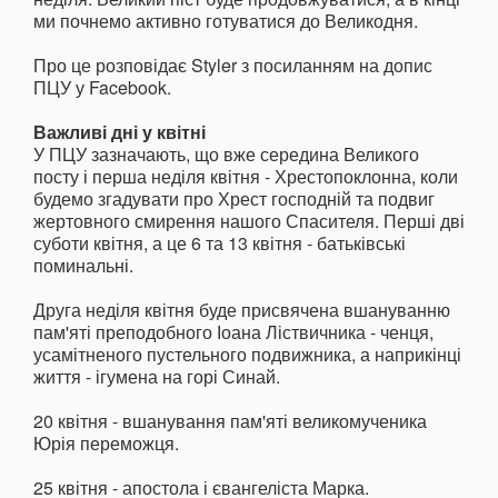
ми почнемо активно готуватися до Великодня.
Про це розповідає Styler з посиланням на допис
ПЦУ у Facebook.
Важливі дні у квітні
У ПЦУ зазначають, що вже середина Великого
посту і перша неділя квітня - Хрестопоклонна, коли
будемо згадувати про Хрест господній та подвиг
жертовного смирення нашого Спасителя. Перші дві
суботи квітня, а це 6 та 13 квітня - батьківські
поминальні.
Друга неділя квітня буде присвячена вшануванню
пам'яті преподобного Іоана Ліствичника - ченця,
усамітненого пустельного подвижника, а наприкінці
життя - ігумена на горі Синай.
20 квітня - вшанування пам'яті великомученика
Юрія переможця.
25 квітня - апостола і євангеліста Марка.