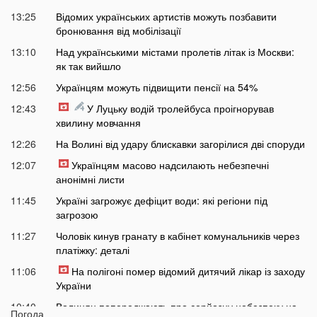
13:25
Відомих українських артистів можуть позбавити
бронювання від мобілізації
13:10
Над українськими містами пролетів літак із Москви:
як так вийшло
12:56
Українцям можуть підвищити пенсії на 54%
12:43
У Луцьку водій тролейбуса проігнорував
хвилину мовчання
12:26
На Волині від удару блискавки загорілися дві споруди
12:07
Українцям масово надсилають небезпечні
анонімні листи
11:45
Україні загрожує дефіцит води: які регіони під
загрозою
11:27
Чоловік кинув гранату в кабінет комунальників через
платіжку: деталі
11:06
На полігоні помер відомий дитячий лікар із заходу
України
10:40
Волинян попереджають про серйозну небезпеку на
Погода