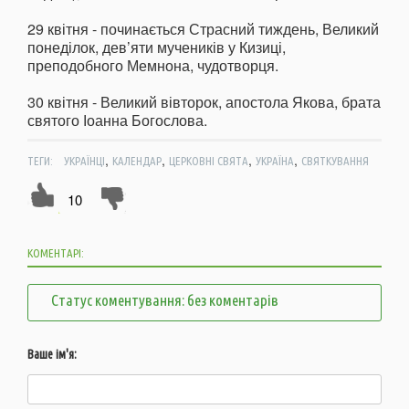
29 квітня - починається Страсний тиждень, Великий
понеділок, дев’яти мучеників у Кизиці,
преподобного Мемнона, чудотворця.
30 квітня - Великий вівторок, апостола Якова, брата
святого Іоанна Богослова.
,
,
,
,
ТЕГИ:
УКРАЇНЦІ
КАЛЕНДАР
ЦЕРКОВНІ СВЯТА
УКРАЇНА
СВЯТКУВАННЯ
10
КОМЕНТАРІ:
Статус коментування: без коментарів
Ваше ім'я: