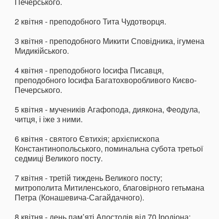
Печерського.
2 квітня - преподобного Тита Чудотворця.
3 квітня - преподобного Микити Сповідника, ігумена
Мидикійського.
4 квітня - преподобного Іосифа Писавця,
преподобного Іосифа Багатохворобливого Києво-
Печерського.
5 квітня - мучеників Агафопода, диякона, Феодула,
читця, і іже з ними.
6 квітня - святого Євтихія; архієпископа
Константинопольського, поминальна субота третьої
седмиці Великого посту.
7 квітня - третій тиждень Великого посту;
митрополита Митиленського, благовірного гетьмана
Петра (Конашевича-Сагайдачного).
8 квітня - день пам’яті Апостолів від 70 Іродіона;