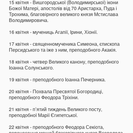
15 квітня - Вишгородської (Володимирської) ікони
Божої Матері, апостолів від 70 Аристарха, Пуда і
Трохима, благовірного великого князя Мстислава
Володимировича.
16 квітня - мучениць Агапії, Ірини, Хіонії.
17 квітня - священномученика Симеона, єпископа
Персидського та іже з ним, преподобного Акакія.
18 квітня - четвер Великого канону, преподобного
Іоанна Солунського.
19 квітня - преподобного Іоанна Печерника.
20 квітня - Похвала Пресвятої Богородиці,
преподобного Феодора Тріхіни.
21 квітня - п’ятий тиждень Великого посту,
преподобної Марії Єгипетської.
22 квітня - преподобного Феодора Секіота,
перенесення мощей благовірного князя Всеволода