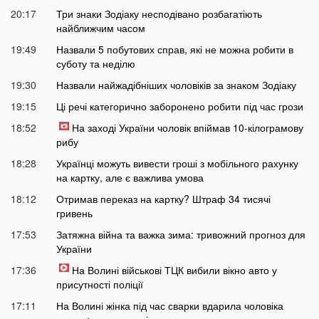
20:17
Три знаки Зодіаку несподівано розбагатіють
найближчим часом
19:49
Назвали 5 побутових справ, які не можна робити в
суботу та неділю
19:30
Назвали найжадібніших чоловіків за знаком Зодіаку
19:15
Ці речі категорично заборонено робити під час грози
18:52
На заході України чоловік впіймав 10-кілограмову
рибу
18:28
Українці можуть вивести гроші з мобільного рахунку
на картку, але є важлива умова
18:12
Отримав переказ на картку? Штраф 34 тисячі
гривень
17:53
Затяжна війна та важка зима: тривожний прогноз для
України
17:36
На Волині військові ТЦК вибили вікно авто у
присутності поліції
17:11
На Волині жінка під час сварки вдарила чоловіка