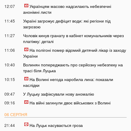
12:07
Українцям масово надсилають небезпечні
анонімні листи
11:45
Україні загрожує дефіцит води: які регіони під
загрозою
11:27
Чоловік кинув гранату в кабінет комунальників через
платіжку: деталі
11:06
На полігоні помер відомий дитячий лікар із заходу
України
10:40
Волинян попереджають про серйозну небезпеку на
трасі біля Луцька
10:15
На Волині негода наробила лиха: показали
наслідки
09:47
У Луцьку зафіксували нову аномалію
09:16
На війні загинули двоє військових з Волині
06 СЕРПНЯ
21:44
На Луцьк насувається гроза