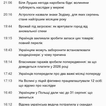
21:06
Біля Луцька негода наробила біди: волиняни
публікують наслідки у мережі
20:16
Астрологи назвали знаки Зодіаку, для яких серпень
стане найгіршим місяцем року
19:44
Врожай під загрозою: як врятувати город від
аномальної спеки
19:15
Українців закликали зробити запаси цих товарів:
повний перелік
18:43
Українцям можуть заборонити встановлювати
кондиціонери: у чому причина
18:14
Власникам гаражів зробили попередження: за що
доведеться платити у 2026 році
17:42
Українців попередили про два важкі місяці попереду
17:13
На Волині у ліцей фіктивно працевлаштували 12 осіб:
що відомо про наслідки
16:40
Українцям у Польщі дали час до 31 серпня: що
зміниться
16:12
Відома українська ведуча потрапила у скандал