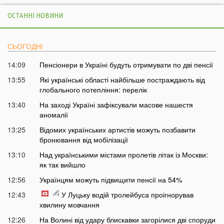
ОСТАННІ НОВИНИ
СЬОГОДНІ
14:09
Пенсіонери в Україні будуть отримувати по дві пенсії
13:55
Які українські області найбільше постраждають від
глобального потепління: перелік
13:40
На заході Україні зафіксували масове нашестя
аномалії
13:25
Відомих українських артистів можуть позбавити
бронювання від мобілізації
13:10
Над українськими містами пролетів літак із Москви:
як так вийшло
12:56
Українцям можуть підвищити пенсії на 54%
12:43
У Луцьку водій тролейбуса проігнорував
хвилину мовчання
12:26
На Волині від удару блискавки загорілися дві споруди