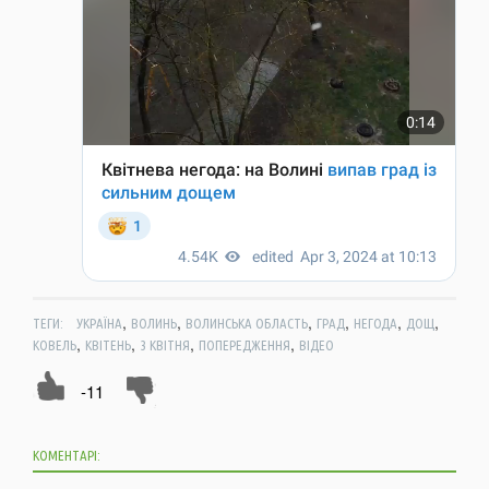
,
,
,
,
,
,
ТЕГИ:
УКРАЇНА
ВОЛИНЬ
ВОЛИНСЬКА ОБЛАСТЬ
ГРАД
НЕГОДА
ДОЩ
,
,
,
,
КОВЕЛЬ
КВІТЕНЬ
3 КВІТНЯ
ПОПЕРЕДЖЕННЯ
ВІДЕО
-11
КОМЕНТАРІ: