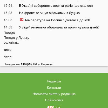
15:54
В Україні заборонять ловити раків: що сталося
15:23
На фронті загинув військовий з Луцька
15:05
Температура на Волині піднялася до +50
14:53
У ліцеї вчителька ображала та принижувала дітей:
спалахнув скандал
Погода
Погода у
Луцьку
14:26
У Польщі підлітки розпилили пекучу речовину на 14-
вологість:
річного українця
тиск:
14:10
Стало відомо, коли Волинь накриє потужна гроза із
градом
вітер:
13:38
Жителів українських міст закликають не виходити
Погода на
sinoptik.ua
у Харкові
сьогодні на вулицю: що сталося
13:17
Екстрасенс назвав дату початку мирних переговорів з
РФ
Редакція
13:03
Лучани масово їздять на червоне світло навіть
Контакти
після смертельної аварії на Соборності: шокуючі
Написати листа у редакцію
кадри
Прайс-лист
12:37
В Україні пропонують змінити правила мобілізації: