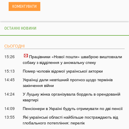
ОСТАННІ НОВИНИ
СЬОГОДНІ
15:26
Працівники «Нової пошти» шваброю виштовхали
собаку з відділення у аномальну спеку
15:13
Помер чоловік відомої української акторки
14:45
Українці дали невтішний прогноз щодо термінів
закінчення війни
14:24
У Луцьку жінка організувала бордель в орендованій
квартирі
14:09
Пенсіонери в Україні будуть отримувати по дві пенсії
13:55
Які українські області найбільше постраждають від
глобального потепління: перелік