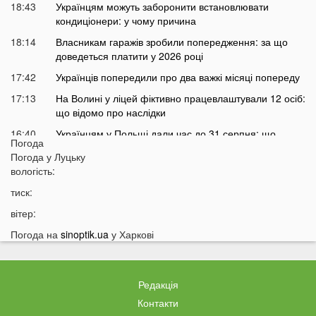
18:43
Українцям можуть заборонити встановлювати
кондиціонери: у чому причина
18:14
Власникам гаражів зробили попередження: за що
доведеться платити у 2026 році
17:42
Українців попередили про два важкі місяці попереду
17:13
На Волині у ліцей фіктивно працевлаштували 12 осіб:
що відомо про наслідки
16:40
Українцям у Польщі дали час до 31 серпня: що
Погода
зміниться
Погода у
Луцьку
16:12
Відома українська ведуча потрапила у скандал
вологість:
15:54
В Україні заборонять ловити раків: що сталося
тиск:
15:23
На фронті загинув військовий з Луцька
вітер:
15:05
Температура на Волині піднялася до +50
Погода на
sinoptik.ua
у Харкові
14:53
У ліцеї вчителька ображала та принижувала дітей:
спалахнув скандал
Редакція
14:26
У Польщі підлітки розпилили пекучу речовину на 14-
річного українця
Контакти