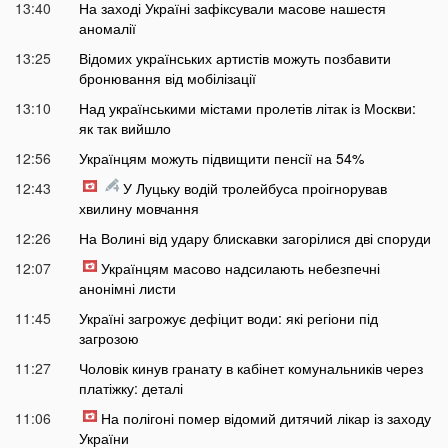
13:40
На заході Україні зафіксували масове нашестя
аномалії
13:25
Відомих українських артистів можуть позбавити
бронювання від мобілізації
13:10
Над українськими містами пролетів літак із Москви:
як так вийшло
12:56
Українцям можуть підвищити пенсії на 54%
12:43
У Луцьку водій тролейбуса проігнорував
хвилину мовчання
12:26
На Волині від удару блискавки загорілися дві споруди
12:07
Українцям масово надсилають небезпечні
анонімні листи
11:45
Україні загрожує дефіцит води: які регіони під
загрозою
11:27
Чоловік кинув гранату в кабінет комунальників через
платіжку: деталі
11:06
На полігоні помер відомий дитячий лікар із заходу
України