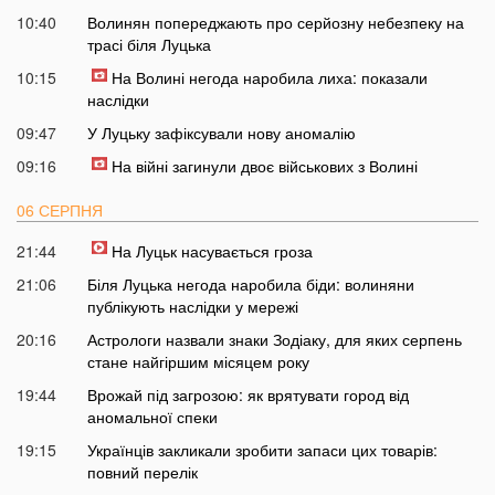
10:40
Волинян попереджають про серйозну небезпеку на
трасі біля Луцька
10:15
На Волині негода наробила лиха: показали
наслідки
09:47
У Луцьку зафіксували нову аномалію
09:16
На війні загинули двоє військових з Волині
06 СЕРПНЯ
21:44
На Луцьк насувається гроза
21:06
Біля Луцька негода наробила біди: волиняни
публікують наслідки у мережі
20:16
Астрологи назвали знаки Зодіаку, для яких серпень
стане найгіршим місяцем року
19:44
Врожай під загрозою: як врятувати город від
аномальної спеки
19:15
Українців закликали зробити запаси цих товарів:
повний перелік