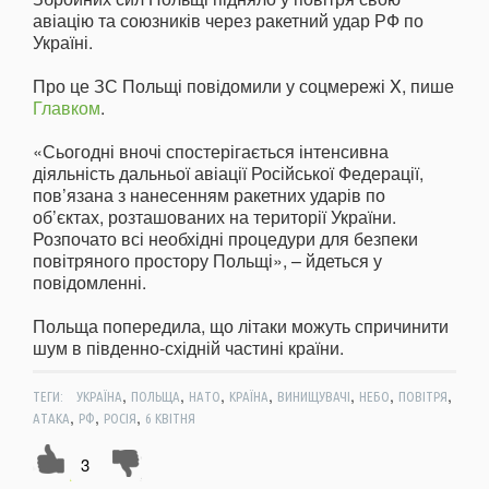
авіацію та союзників через ракетний удар РФ по
Україні.
Про це ЗС Польщі повідомили у соцмережі X, пише
Главком
.
«Сьогодні вночі спостерігається інтенсивна
діяльність дальньої авіації Російської Федерації,
пов’язана з нанесенням ракетних ударів по
об’єктах, розташованих на території України.
Розпочато всі необхідні процедури для безпеки
повітряного простору Польщі», – йдеться у
повідомленні.
Польща попередила, що літаки можуть спричинити
шум в південно-східній частині країни.
,
,
,
,
,
,
,
ТЕГИ:
УКРАЇНА
ПОЛЬЩА
НАТО
КРАЇНА
ВИНИЩУВАЧІ
НЕБО
ПОВІТРЯ
,
,
,
АТАКА
РФ
РОСІЯ
6 КВІТНЯ
3