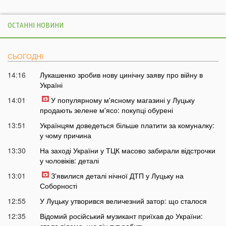
ОСТАННІ НОВИНИ
СЬОГОДНІ
14:16
Лукашенко зробив нову цинічну заяву про війну в
Україні
14:01
У популярному м'ясному магазині у Луцьку
продають зелене м'ясо: покупці обурені
13:51
Українцям доведеться більше платити за комуналку:
у чому причина
13:30
На заході України у ТЦК масово забирали відстрочки
у чоловіків: деталі
13:01
Зʼявилися деталі нічної ДТП у Луцьку на
Соборності
12:55
У Луцьку утворився величезний затор: що сталося
12:35
Відомий російський музикант приїхав до України:
стало відомо, що він тут робить