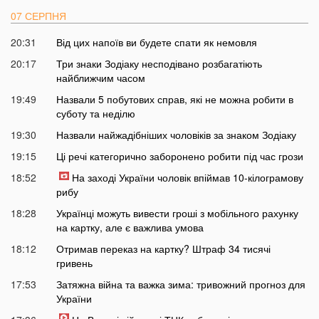
07 СЕРПНЯ
20:31
Від цих напоїв ви будете спати як немовля
20:17
Три знаки Зодіаку несподівано розбагатіють
найближчим часом
19:49
Назвали 5 побутових справ, які не можна робити в
суботу та неділю
19:30
Назвали найжадібніших чоловіків за знаком Зодіаку
19:15
Ці речі категорично заборонено робити під час грози
18:52
На заході України чоловік впіймав 10-кілограмову
рибу
18:28
Українці можуть вивести гроші з мобільного рахунку
на картку, але є важлива умова
18:12
Отримав переказ на картку? Штраф 34 тисячі
гривень
17:53
Затяжна війна та важка зима: тривожний прогноз для
України