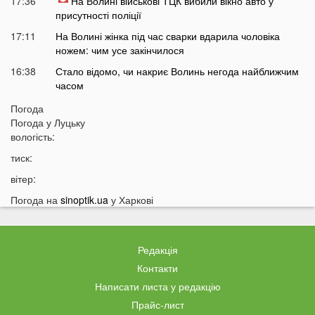
17:36
На Волині військові ТЦК вибили вікно авто у
присутності поліції
17:11
На Волині жінка під час сварки вдарила чоловіка
ножем: чим усе закінчилося
16:38
Стало відомо, чи накриє Волинь негода найближчим
часом
16:10
До Луцька «на щиті» повернеться 43-річний Герой
Погода
Погода у
Луцьку
15:51
ПриватБанк списує з карток українців по 200 гривень:
вологість:
у чому причина
тиск:
15:26
Працівники «Нової пошти» шваброю виштовхали
собаку з відділення у аномальну спеку
вітер:
15:13
Помер чоловік відомої української акторки
Погода на
sinoptik.ua
у Харкові
14:45
Українці дали невтішний прогноз щодо термінів
закінчення війни
Редакція
14:24
У Луцьку жінка організувала бордель в орендованій
квартирі
Контакти
Написати листа у редакцію
14:09
Пенсіонери в Україні будуть отримувати по дві пенсії
Прайс-лист
13:55
Які українські області найбільше постраждають від