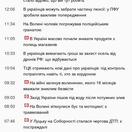
12:06
В українців можуть забрати частину пенсії: у ПФУ
зробили важливе попередження
11:34
На Волині чоловік погрожував поліцейським
гранатою
11:05
В Україні масово почали зникати продукти з
полиць магазинів
10:33
В українців вимагають гроші за захист осель від
дронів РФ: що відбувається
10:04
ТЦК отримають нові дані про українців: під контроль
потраплять навіть ті, хто за кордоном
09:32
На війні загинув волинянин, якого 16 місяців
вважали зниклим безвісти
09:03
Захід України пішов під воду після потужних злив
08:50
На Волині зіткнулися бус та мотоцикл: є
травмований
07:46
У Луцьку на Соборності сталася чергова ДТП: є
постраждалі