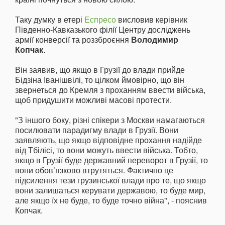
Таку думку в етері
Еспресо
висловив керівник
Південно-Кавказького філії Центру досліджень
армії конверсії та роззброєння
Володимир
Копчак
.
Він заявив, що якщо в Грузії до влади прийде
Бідзіна Іванішвілі, то цілком ймовірно, що він
звернеться до Кремля з проханням ввести війська,
щоб придушити можливі масові протести.
"З іншого боку, різні спікери з Москви намагаються
посилювати парадигму влади в Грузії. Вони
заявляють, що якщо відповідне прохання надійде
від Тбілісі, то вони можуть ввести війська. Тобто,
якщо в Грузії буде державний переворот в Грузії, то
вони обовʼязково втрутяться. Фактично це
підсилення тези грузинської влади про те, що якщо
вони залишаться керувати державою, то буде мир,
але якщо їх не буде, то буде точно війна", - пояснив
Копчак.