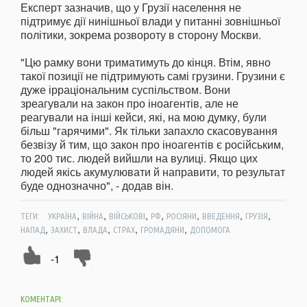
Експерт зазначив, що у Грузії населення не
підтримує дії нинішньої влади у питанні зовнішньої
політики, зокрема розвороту в сторону Москви.
"Цю рамку вони триматимуть до кінця. Втім, явно
такої позиції не підтримують самі грузини. Грузини є
дуже ірраціональним суспільством. Вони
зреагували на закон про іноагентів, але не
реагували на інші кейси, які, на мою думку, були
більш "гарячими". Як тільки запахло скасовування
безвізу й тим, що закон про іноагентів є російським,
то 200 тис. людей вийшли на вулиці. Якщо цих
людей якісь акумулювати й направити, то результат
буде однозначно", - додав він.
,
,
,
,
,
,
,
ТЕГИ:
УКРАЇНА
ВІЙНА
ВІЙСЬКОВІ
РФ
РОСІЯНИ
ВВЕДЕННЯ
ГРУЗІЯ
,
,
,
,
,
НАПАД
ЗАХИСТ
ВЛАДА
СТРАХ
ГРОМАДЯНИ
ДОПОМОГА
-1
КОМЕНТАРІ: