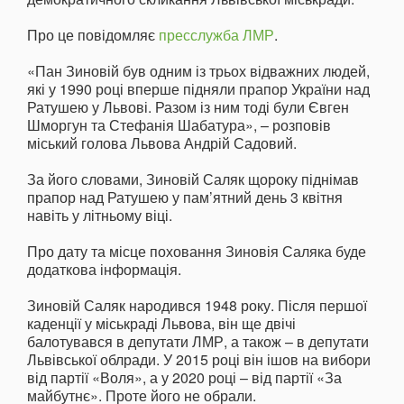
Про це повідомляє
пресслужба ЛМР
.
«Пан Зиновій був одним із трьох відважних людей,
які у 1990 році вперше підняли прапор України над
Ратушею у Львові. Разом із ним тоді були Євген
Шморгун та Стефанія Шабатура», – розповів
міський голова Львова Андрій Садовий.
За його словами, Зиновій Саляк щороку піднімав
прапор над Ратушею у пам’ятний день 3 квітня
навіть у літньому віці.
Про дату та місце поховання Зиновія Саляка буде
додаткова інформація.
Зиновій Саляк народився 1948 року. Після першої
каденції у міськраді Львова, він ще двічі
балотувався в депутати ЛМР, а також – в депутати
Львівської облради. У 2015 році він ішов на вибори
від партії «Воля», а у 2020 році – від партії «За
майбутнє». Проте його не обрали.