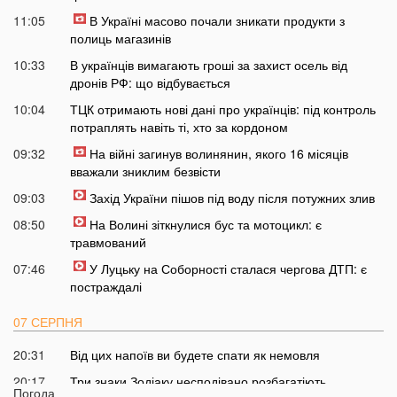
11:05
В Україні масово почали зникати продукти з
полиць магазинів
10:33
В українців вимагають гроші за захист осель від
дронів РФ: що відбувається
10:04
ТЦК отримають нові дані про українців: під контроль
потраплять навіть ті, хто за кордоном
09:32
На війні загинув волинянин, якого 16 місяців
вважали зниклим безвісти
09:03
Захід України пішов під воду після потужних злив
08:50
На Волині зіткнулися бус та мотоцикл: є
травмований
07:46
У Луцьку на Соборності сталася чергова ДТП: є
постраждалі
07 СЕРПНЯ
20:31
Від цих напоїв ви будете спати як немовля
20:17
Три знаки Зодіаку несподівано розбагатіють
Погода