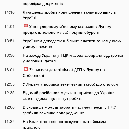
перевірки документів
14:16
Лукашенко зробив нову цинічну заяву про війну в
Україні
14:01
У популярному м'ясному магазині у Луцьку
продають зелене м'ясо: покупці обурені
13:51
Українцям доведеться більше платити за комуналку:
у чому причина
13:30
На заході України у ТЦК масово забирали відстрочки
у чоловіків: деталі
13:01
Зʼявилися деталі нічної ДТП у Луцьку на
Соборності
12:55
У Луцьку утворився величезний затор: що сталося
12:35
Відомий російський музикант приїхав до України:
стало відомо, що він тут робить
12:06
В українців можуть забрати частину пенсії: у ПФУ
зробили важливе попередження
11:34
На Волині чоловік погрожував поліцейським
гранатою