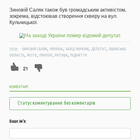
Зиновій Саляк також був громадським активістом,
зокрема, відстоював створення скверу на вул.
Кульчицької.
,
,
,
,
ТЕГИ:
ЗИНОВІЙ САЛЯК
УКРАЇНА
ЗАХІД УКРАЇНИ
ДЕПУТАТ
ЛЬВІВСЬКА
,
,
,
,
ОБЛАСТЬ
ФОТО
ПРАПОР
РАТУША
ПІДНЯТТЯ
21
КОМЕНТАРІ:
Статус коментування: без коментарів
Ваше ім'я: