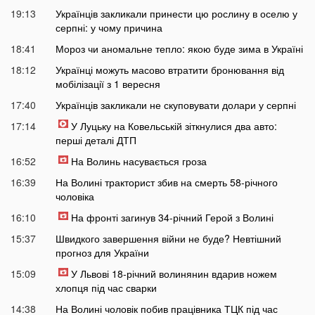
19:13
Українців закликали принести цю рослину в оселю у
серпні: у чому причина
18:41
Мороз чи аномальне тепло: якою буде зима в Україні
18:12
Українці можуть масово втратити бронювання від
мобілізації з 1 вересня
17:40
Українців закликали не скуповувати долари у серпні
17:14
У Луцьку на Ковельській зіткнулися два авто:
перші деталі ДТП
16:52
На Волинь насувається гроза
16:39
На Волині тракторист збив на смерть 58-річного
чоловіка
16:10
На фронті загинув 34-річний Герой з Волині
15:37
Швидкого завершення війни не буде? Невтішний
прогноз для України
15:09
У Львові 18-річний волинянин вдарив ножем
хлопця під час сварки
14:38
На Волині чоловік побив працівника ТЦК під час