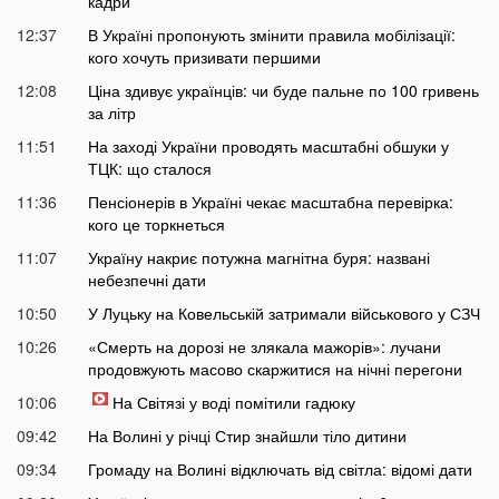
кадри
12:37
В Україні пропонують змінити правила мобілізації:
кого хочуть призивати першими
12:08
Ціна здивує українців: чи буде пальне по 100 гривень
за літр
11:51
На заході України проводять масштабні обшуки у
ТЦК: що сталося
11:36
Пенсіонерів в Україні чекає масштабна перевірка:
кого це торкнеться
11:07
Україну накриє потужна магнітна буря: названі
небезпечні дати
10:50
У Луцьку на Ковельській затримали військового у СЗЧ
10:26
«Смерть на дорозі не злякала мажорів»: лучани
продовжують масово скаржитися на нічні перегони
10:06
На Світязі у воді помітили гадюку
09:42
На Волині у річці Стир знайшли тіло дитини
09:34
Громаду на Волині відключать від світла: відомі дати