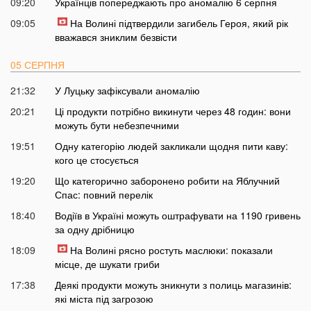
09:20
Українців попереджають про аномалію 6 серпня
09:05
На Волині підтвердили загибель Героя, який рік
вважався зниклим безвісти
05 СЕРПНЯ
21:32
У Луцьку зафіксували аномалію
20:21
Ці продукти потрібно викинути через 48 годин: вони
можуть бути небезпечними
19:51
Одну категорію людей закликали щодня пити каву:
кого це стосується
19:20
Що категорично заборонено робити на Яблучний
Спас: повний перелік
18:40
Водіїв в Україні можуть оштрафувати на 1190 гривень
за одну дрібницю
18:09
На Волині рясно ростуть маслюки: показали
місце, де шукати гриби
17:38
Деякі продукти можуть зникнути з полиць магазинів:
які міста під загрозою