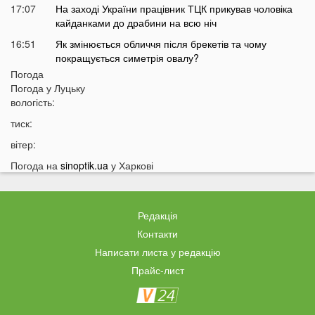
17:07
На заході України працівник ТЦК прикував чоловіка
кайданками до драбини на всю ніч
16:51
Як змінюється обличчя після брекетів та чому
покращується симетрія овалу?
Погода
16:36
Астролог назвав подію, після якої закінчиться війна в
Погода у
Луцьку
Україні
вологість:
16:05
Аномальна спека у Луцьку: термометр показав
тиск:
+50 градусів
вітер:
15:53
Коли в Україну прийде похолодання: назвали точну
дату
Погода на
sinoptik.ua
у Харкові
15:35
«Можна просто вмерти»: українці масово скаржаться
на «Укрзалізницю»
Редакція
15:14
На Світязі водій не пропустив людей з дітьми на
пішохідному переході: спалахнув новий скандал
Контакти
Написати листа у редакцію
14:46
Росія готує новий масований удар: які області під
загрозою
Прайс-лист
14:30
Відома тарологиня зробила тривожне передбачення
про війну в Україні