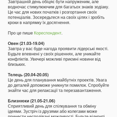
Завтрашній день обіцяє бути напруженим, але
водночас стимулюючим для багатьох знаків зодіаку.
Це час для нових початків і розгортання своїх
потенціалів. Зосередьтеся на своїх цілях і зробіть
кроки в напрямку їх досягнення.
Про це пише
Кореспондент
.
Овен (21.03-19.04)
Завтра у вас буде нагода проявити лідерські якості.
Будьте впевнені у своїх рішеннях, але уникайте
конфліктів. Увечері можливі приємні новини від
близьких.
Телець (20.04-20.05)
Це день для планування майбутніх проектів. Увага
до деталей допоможе уникнути помилок. Спробуйте
знайти час для релаксації та перезавантаження.
Близнюки (21.05-21.06)
Сприятливий день для спілкування та обміну
ідеями. Зустріч із друзями або колегами може
принести несподівані можливості. Будьте відкриті