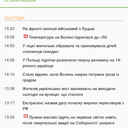
ОСТАННІ НОВИНИ
СЬОГОДНІ
15:23
На фронті загинув військовий з Луцька
15:05
Температура на Волині піднялася до +50
14:53
У ліцеї вчителька ображала та принижувала дітей:
спалахнув скандал
14:26
У Польщі підлітки розпилили пекучу речовину на 14-
річного українця
14:10
Стало відомо, коли Волинь накриє потужна гроза із
градом
13:38
Жителів українських міст закликають не виходити
сьогодні на вулицю: що сталося
13:17
Екстрасенс назвав дату початку мирних переговорів з
РФ
13:03
Лучани масово їздять на червоне світло навіть
після смертельної аварії на Соборності: шокуючі