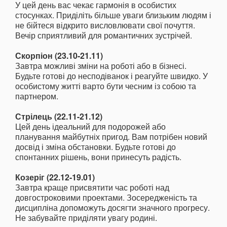
У цей день вас чекає гармонія в особистих
стосунках. Приділіть більше уваги близьким людям і
не бійтеся відкрито висловлювати свої почуття.
Вечір сприятливий для романтичних зустрічей.
Скорпіон (23.10-21.11)
Завтра можливі зміни на роботі або в бізнесі.
Будьте готові до несподіванок і реагуйте швидко. У
особистому житті варто бути чесним із собою та
партнером.
Стрілець (22.11-21.12)
Цей день ідеальний для подорожей або
планування майбутніх пригод. Вам потрібен новий
досвід і зміна обстановки. Будьте готові до
спонтанних рішень, вони принесуть радість.
Козеріг (22.12-19.01)
Завтра краще присвятити час роботі над
довгостроковими проектами. Зосередженість та
дисципліна допоможуть досягти значного прогресу.
Не забувайте приділяти увагу родині.