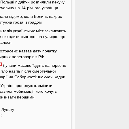
 Польщі підлітки розпилили пекучу
ечовину на 14-річного українця
тало відомо, коли Волинь накриє
отужна гроза із градом
ителів українських міст закликають
е виходити сьогодні на вулицю: що
талося
кстрасенс назвав дату початку
ирних переговорів з РФ
Лучани масово їздять на червоне
вітло навіть після смертельної
варії на Соборності: шокуючі кадри
 Україні пропонують змінити
равила мобілізації: кого хочуть
ризивати першими
іна здивує українців: чи буде
у
Луцьку
альне по 100 гривень за літр
:
а заході України проводять
асштабні обшуки у ТЦК: що