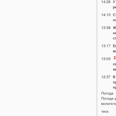
14:26
У
р
14:10
С
п
13:38
Ж
н
с
13:17
Е
м
13:03
с
а
12:37
В
п
п
Погода
12:08
Ц
Погода 
п
вологість
11:51
Н
тиск:
м