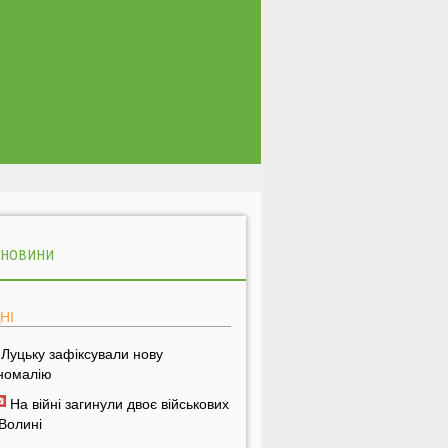
 НОВИНИ
НІ
 Луцьку зафіксували нову
номалію
На війні загинули двоє військових
 Волині