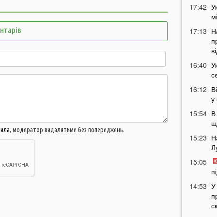
17:42
У
м
ентарів
17:13
Н
п
в
16:40
У
с
16:12
В
у
15:54
В
щ
вила
, модератор видалятиме без попереджень.
15:23
Н
Л
15:05
п
14:53
У
п
с