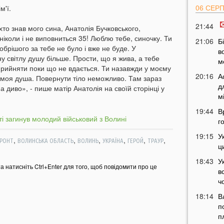
06 СЕР
м'ї.
21:44
хто знав мого сина, Анатолія Бучковського,
 ніколи і не виповниться 35! Люблю тебе, синочку. Ти
21:06
Б
Добрішого за тебе не було і вже не буде. У
в
у світлу душу більше. Прости, що я жива, а тебе
м
прийняти поки що не вдається. Ти назавжди у моєму
20:16
А
, моя душа. Повернути тіло неможливо. Там зараз
д
а диво», - пише матір Анатолія на своїй сторінці у
м
19:44
В
г
19:15
У
,
,
,
,
,
,
РОНТ
ВОЛИНСЬКА ОБЛАСТЬ
ВОЛИНЬ
УКРАЇНА
ГЕРОЙ
ТРАУР
ц
18:43
У
та натисніть Ctrl+Enter для того, щоб повідомити про це
в
ч
18:14
В
п
п