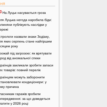
ПНЯ
На Луцьк насувається гроза
іля Луцька негода наробила біди:
олиняни публікують наслідки у
ережі
стрологи назвали знаки Зодіаку,
ля яких серпень стане найгіршим
ісяцем року
рожай під загрозою: як врятувати
ород від аномальної спеки
країнців закликали зробити запаси
их товарів: повний перелік
країнцям можуть заборонити
становлювати кондиціонери: у
ому причина
ласникам гаражів зробили
опередження: за що доведеться
латити у 2026 році