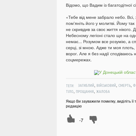
Відомо, що Вадим із багатодітної сі
«Тебе від мене забрало небо. Всі, 
пом'яніть його у молитві. Йому так
не скривдив за своє життя нікого. 
Небесному легіоні стало ще на одн
немає... Розумом все розумію, а с
серці, зі мною. Адже ти моя плоть
ворог. Але я без надії сподіваюсь н
соцмережах.
,
,
,
ТЕГИ:
ЗАГИБЛИЙ
ВІЙСЬКОВИЙ
СМЕРТЬ
Ф
,
,
ТІЛО
ПРОЩАННЯ
ЖАЛОБА
Якщо Ви зауважили помилку, виділіть її 
редакцію
-7