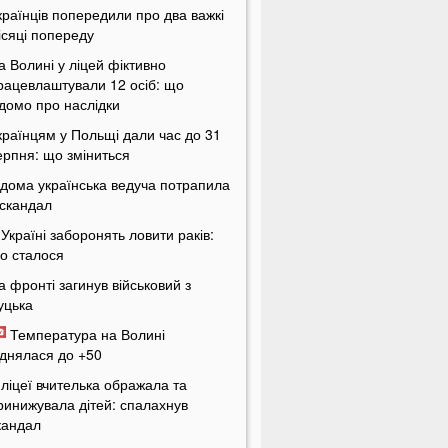
країнців попередили про два важкі
ісяці попереду
а Волині у ліцей фіктивно
рацевлаштували 12 осіб: що
ідомо про наслідки
країнцям у Польщі дали час до 31
ерпня: що зміниться
ідома українська ведуча потрапила
 скандал
 Україні заборонять ловити раків:
о сталося
а фронті загинув військовий з
уцька
Температура на Волині
іднялася до +50
 ліцеї вчителька ображала та
ринижувала дітей: спалахнув
кандал