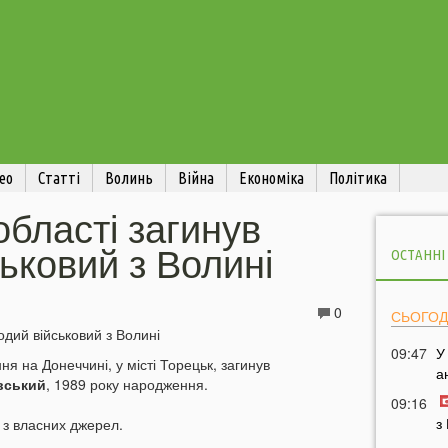
ео
Статті
Волинь
Війна
Економіка
Політика
області загинув
ьковий з Волині
ОСТАННІ
0
СЬОГОД
09:47
У
я на Донеччині, у місті Торецьк, загинув
а
вський
, 1989 року народження.
09:16
з
 з власних джерел.