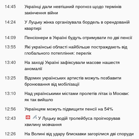
14:45
Українці дали невтішний прогноз щодо термінів
закінчення війни
14:24
У Луцьку жінка організувала бордель в орендованій
квартирі
14:09
Пенсіонери в Україні будуть отримувати по дві пенсії
13:55
Які українські області найбільше постраждають від
глобального потепління: перелік
13:40
На заході Україні зафіксували масове нашестя
аномалії
13:25
Відомих українських артистів можуть позбавити
бронювання від мобілізації
13:10
Над українськими містами пролетів літак із Москви:
як так вийшло
12:56
Українцям можуть підвищити пенсії на 54%
12:43
У Луцьку водій тролейбуса проігнорував
хвилину мовчання
12:26
На Волині від удару блискавки загорілися дві споруди