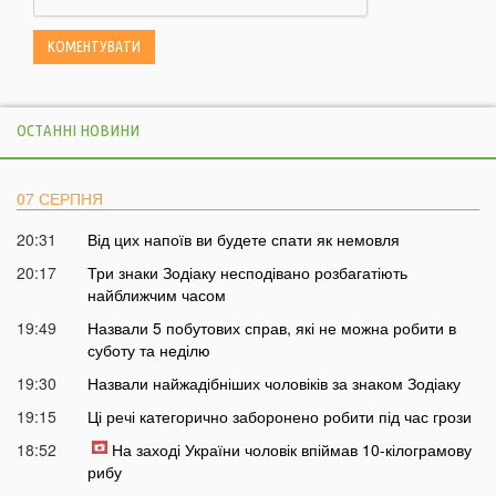
ОСТАННІ НОВИНИ
07 СЕРПНЯ
20:31
Від цих напоїв ви будете спати як немовля
20:17
Три знаки Зодіаку несподівано розбагатіють
найближчим часом
19:49
Назвали 5 побутових справ, які не можна робити в
суботу та неділю
19:30
Назвали найжадібніших чоловіків за знаком Зодіаку
19:15
Ці речі категорично заборонено робити під час грози
18:52
На заході України чоловік впіймав 10-кілограмову
рибу