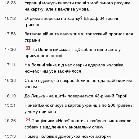
18:28
Українці можуть вивести гроші з мобільного рахунку
на картку, але є важлива умова
18:12
Отримав переказ на картку? Штраф 34 тисячі
гривень
17:53
Затяжна війна та важка зима: тривожний прогноз для
України
17:36
На Волині військові ТЦК вибили вікно авто у
присутності поліції
17:11
На Волині жінка під час сварки вдарила чоловіка
ножем: чим усе закінчилося
16:38
Стало відомо, чи накриє Волинь негода найближчим
часом
16:10
До Луцька «на щиті» повернеться 43-річний Герой
15:51
ПриватБанк списує з карток українців по 200 гривень:
у чому причина
15:26
Працівники «Нової пошти» шваброю виштовхали
собаку з відділення у аномальну спеку
15:13
Помер чоловік відомої української акторки