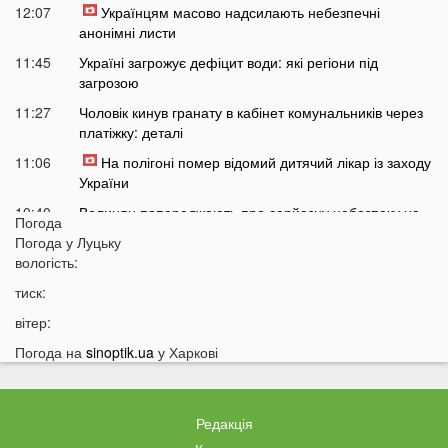
12:07
Українцям масово надсилають небезпечні
анонімні листи
11:45
Україні загрожує дефіцит води: які регіони під
загрозою
11:27
Чоловік кинув гранату в кабінет комунальників через
платіжку: деталі
11:06
На полігоні помер відомий дитячий лікар із заходу
України
10:40
Волинян попереджають про серйозну небезпеку на
Погода
трасі біля Луцька
Погода у
Луцьку
10:15
вологість:
На Волині негода наробила лиха: показали
наслідки
тиск:
09:47
У Луцьку зафіксували нову аномалію
вітер:
09:16
На війні загинули двоє військових з Волині
Погода на
sinoptik.ua
у Харкові
06 СЕРПНЯ
21:44
На Луцьк насувається гроза
Редакція