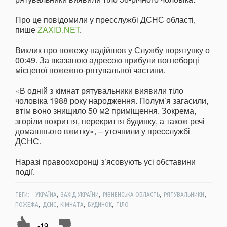
Про це повідомили у пресслужбі ДСНС області,
пише
ZAXID.NET
.
Виклик про пожежу надійшов у Службу порятунку о
00:49. За вказаною адресою прибули вогнеборці
місцевої пожежно-рятувальної частини.
«В одній з кімнат рятувальники виявили тіло
чоловіка 1988 року народження. Полум’я загасили,
втім воно знищило 50 м2 приміщення. Зокрема,
згоріли покриття, перекриття будинку, а також речі
домашнього вжитку», – уточнили у пресслужбі
ДСНС.
Наразі правоохоронці з’ясовують усі обставини
події.
,
,
,
,
ТЕГИ:
УКРАЇНА
ЗАХІД УКРАЇНИ
РІВНЕНСЬКА ОБЛАСТЬ
РЯТУВАЛЬНИКИ
,
,
,
,
ПОЖЕЖА
ДСНС
КІМНАТА
БУДИНОК
ТІЛО
-19