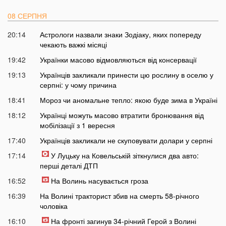
08 СЕРПНЯ
20:14
Астрологи назвали знаки Зодіаку, яких попереду
чекають важкі місяці
19:42
Українки масово відмовляються від консервації
19:13
Українців закликали принести цю рослину в оселю у
серпні: у чому причина
18:41
Мороз чи аномальне тепло: якою буде зима в Україні
18:12
Українці можуть масово втратити бронювання від
мобілізації з 1 вересня
17:40
Українців закликали не скуповувати долари у серпні
17:14
У Луцьку на Ковельській зіткнулися два авто:
перші деталі ДТП
16:52
На Волинь насувається гроза
16:39
На Волині тракторист збив на смерть 58-річного
чоловіка
16:10
На фронті загинув 34-річний Герой з Волині