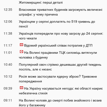
Житомирщині: перші деталі
12:35
Власникам приватних будинків загрожують величезні
штрафи: у чому причина
12:06
Українцям у серпні доплатять по 519 гривень до
пенсії
11:38
Українців попередили про нову загрозу до 24 серпня:
чого чекати
11:17
Відомий український співак потрапив у ДТП
11:01
На Волині працівники ТЦК силоміць витягнули
чоловіка з будинку
10:40
Популярний овоч стрімко дешевшає другий тиждень
поспіль, але є нюанс
10:12
Росія може застосувати ядерну зброю? Тривожне
попередження
09:39
На Україну насувається негода: які області накриє
небезпечна стихія
09:11
На Волині чоловік до смерті побив знайомого і возив
його у багажнику