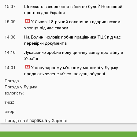
15:37
Швидкого завершення війни не буде? Невтішний
прогноз для України
15:09
У Львові 18-річний волинянин вдарив ножем
хлопця під час сварки
14:38
На Волині чоловік побив працівника ТЦК під час
перевірки документів
14:16
Лукашенко зробив нову цинічну заяву про війну в
Україні
14:01
У популярному м'ясному магазині у Луцьку
продають зелене м'ясо: покупці обурені
Погода
13:51
Українцям доведеться більше платити за комуналку:
Погода у
Луцьку
у чому причина
вологість:
13:30
На заході України у ТЦК масово забирали відстрочки
тиск:
у чоловіків: деталі
вітер:
13:01
Зʼявилися деталі нічної ДТП у Луцьку на
Соборності
Погода на
sinoptik.ua
у Харкові
12:55
У Луцьку утворився величезний затор: що сталося