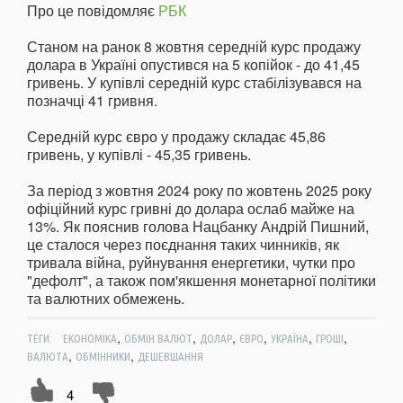
Про це повідомляє
РБК
Станом на ранок 8 жовтня середній курс продажу
долара в Україні опустився на 5 копійок - до 41,45
гривень. У купівлі середній курс стабілізувався на
позначці 41 гривня.
Середній курс євро у продажу складає 45,86
гривень, у купівлі - 45,35 гривень.
За період з жовтня 2024 року по жовтень 2025 року
офіційний курс гривні до долара ослаб майже на
13%. Як пояснив голова Нацбанку Андрій Пишний,
це сталося через поєднання таких чинників, як
тривала війна, руйнування енергетики, чутки про
"дефолт", а також пом'якшення монетарної політики
та валютних обмежень.
,
,
,
,
,
,
ТЕГИ:
ЕКОНОМІКА
ОБМІН ВАЛЮТ
ДОЛАР
ЄВРО
УКРАЇНА
ГРОШІ
,
,
ВАЛЮТА
ОБМІННИКИ
ДЕШЕВШАННЯ
4