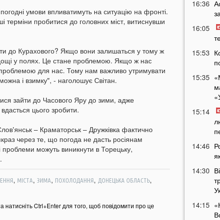
16:36
А
погодні умови впливатимуть на ситуацію на фронті.
з
і терміни пробитися до головних міст, витиснувши
16:05
т
ти до Курахового? Якщо вони залишаться у тому ж
15:53
К
 дощі у полях. Це стане проблемою. Якщо ж нас
п
 проблемою для нас. Тому нам важливо утримувати
15:35
«
можна і взимку", - наголошує Світан.
м
«
тися зайти до Часового Яру до зими, адже
 вдасться цього зробити.
15:14
л
Слов'янськ – Краматорськ – Дружківка фактично
п
якраз через те, що погода не дасть росіянам
14:46
Р
ні проблеми можуть виникнути в Торецьку,
я
.
14:30
В
,
,
,
,
,
т
ЕННЯ
МІСТА
ЗИМА
ПОХОЛОДАННЯ
ДОНЕЦЬКА ОБЛАСТЬ
У
14:15
«
та натисніть Ctrl+Enter для того, щоб повідомити про це
В