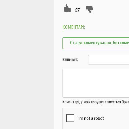
27
КОМЕНТАРІ:
Статус коментування: без ком
Ваше ім'я:
Коментарі, у яких порушуватимуться
Пра