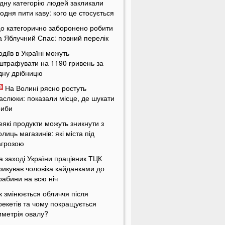
дну категорію людей закликали
одня пити каву: кого це стосується
о категорично заборонено робити
а Яблучний Спас: повний перелік
одіїв в Україні можуть
штрафувати на 1190 гривень за
дну дрібницю
На Волині рясно ростуть
аслюки: показали місце, де шукати
риби
еякі продукти можуть зникнути з
олиць магазинів: які міста під
агрозою
а заході України працівник ТЦК
рикував чоловіка кайданками до
рабини на всю ніч
к змінюється обличчя після
рекетів та чому покращується
иметрія овалу?