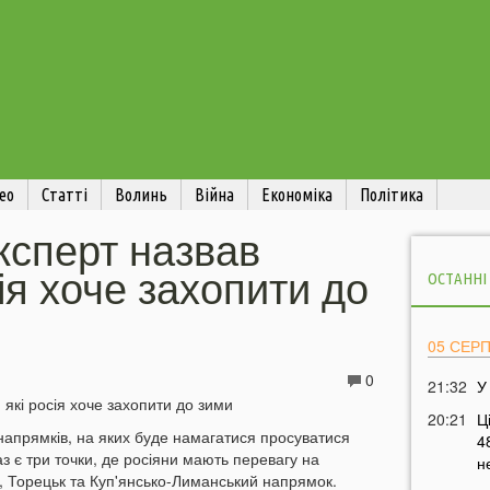
ео
Статті
Волинь
Війна
Економіка
Політика
ксперт назвав
сія хоче захопити до
ОСТАННІ
05 СЕР
0
21:32
У
20:21
Ц
напрямків, на яких буде намагатися просуватися
4
 є три точки, де росіяни мають перевагу на
н
 Торецьк та Куп'янсько-Лиманський напрямок.