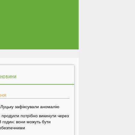
 НОВИНИ
ПНЯ
 Луцьку зафіксували аномалію
і продукти потрібно викинути через
8 годин: вони можуть бути
ебезпечними