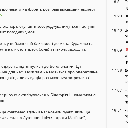
19:51
О
щ
а що чекати на фронті, розповів військовий експерт
лу
.
19:20
Щ
н
 експерт, окупанти зосереджуватимуться наступні
18:40
В
ивих погодних умов.
о
о
ть у небезпечній близькості до міста Курахове на
уть на місто з трьох боків: з півночі, заходу та
18:09
м
г
гледару та підтягнулися до Богоявленки. Ця
17:38
Д
ечна для нас. Поки там не мовиться про оперативне
п
анцюгів, але ситуація розвивається загрозливо", -
з
17:07
Н
 серйозно активізувалися у Білогорівці, намагаючись
п
он.
д
16:51
Я
 – це фактично єдиний населений пункт, який ще
б
ких сил на Луганщині після втрати Макіївки", -
с