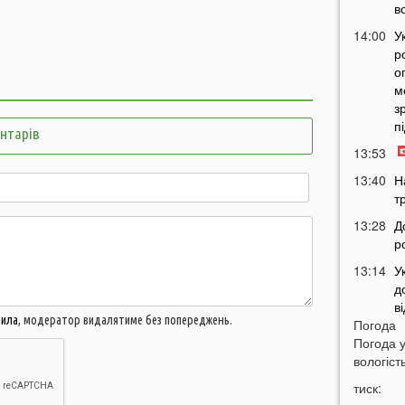
в
14:00
У
р
о
м
з
п
ентарів
13:53
13:40
Н
т
13:28
Д
р
13:14
У
д
в
вила
, модератор видалятиме без попереджень.
Погода
12:45
У
Погода 
п
вологість
с
тиск:
12:26
С