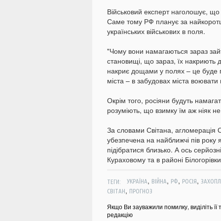
Військовий експерт наголошує, що 
Саме тому РФ планує за найкоротш
українських військових в поля.
"Чому вони намагаються зараз зай
становищі, що зараз, їх накриють
накриє дощами у полях – це буде
міста – в забудовах міста воювати 
Окрім того, росіяни будуть намага
розуміють, що взимку їм аж ніяк не
За словами Світана, агломерація 
убезпечена на найближчі пів року 
підібратися близько. А ось серйоз
Кураховому та в районі Білогорівки
,
,
,
,
ТЕГИ:
УКРАЇНА
ВІЙНА
РФ
РОСІЯ
ЗАХОПЛ
,
СВІТАН
ПРОГНОЗ
Якщо Ви зауважили помилку, виділіть її 
редакцію