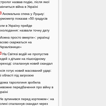
стролог назвав подію, після якої
акінчиться війна в Україні
Аномальна спека у Луцьку:
ермометр показав +50 градусів
оли в Україну прийде
охолодання: назвали точну дату
Можна просто вмерти»: українці
асово скаржаться на
Укрзалізницю»
На Світязі водій не пропустив
юдей з дітьми на пішохідному
ереході: спалахнув новий скандал
осія готує новий масований удар:
кі області під загрозою
ідома тарологиня зробила
ривожне передбачення про війну в
країні
Не зупинився перед кортежем»: на
олині спалахнув скандал через