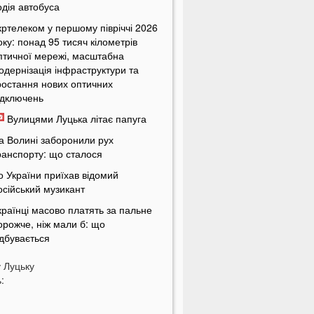
одія автобуса
кртелеком у першому півріччі 2026
оку: понад 95 тисяч кілометрів
птичної мережі, масштабна
одернізація інфраструктури та
ростання нових оптичних
ідключень
Вулицями Луцька літає папуга
а Волині заборонили рух
ранспорту: що сталося
о України приїхав відомий
осійський музикант
країнці масово платять за пальне
орожче, ніж мали б: що
ідбувається
країнців попередили про
у
Луцьку
овернення графіків відключень
:
вітла
кільки українці будуть платити за