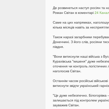
Де розвинеться наступ росіян та н
Роман Світан в коментарі
24 Кана
Саме на цих напрямках, наголошує
кілька місяців навіть за несприятл
Також наразі загарбники перебуваю
Донеччині. З його слів, росіяни тисн
півдня.
"Вони витиснули наші війська з Ву
Курахівська "кишеня" дуже небезп
оточення чи контроль логістичних л
наголосив Світан.
Останнім часом російські військові
витиснути звідти український гарніз
"Це дуже небезпечно. Білогорівка
залишається під контролем українсь
зауважив Світан.