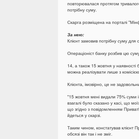
повторювалася протягом тривалого 
потрібну суму.
Скарга розміщена на порталі "Мін
За нею:
Клієнт замовив потрібну суму для 
Операціоніст банку розбив цю суму
14, а також 15 жовтня у наявності 
можна реалізувати лише з комісією
Клієнта, імовірно, це не задовольн
"15 жовтня мені видали 75% суми і
взагалі було сказано у касі, що м
що згідно з повідомленням Приват
йдеться у скарзі.
Таким чином, констатував клієнт П
обсязі він так і не зміг.