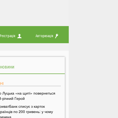
Реєстрація
Авторизація
 НОВИНИ
НІ
о Луцька «на щиті» повернеться
3-річний Герой
риватБанк списує з карток
країнців по 200 гривень: у чому
ричина