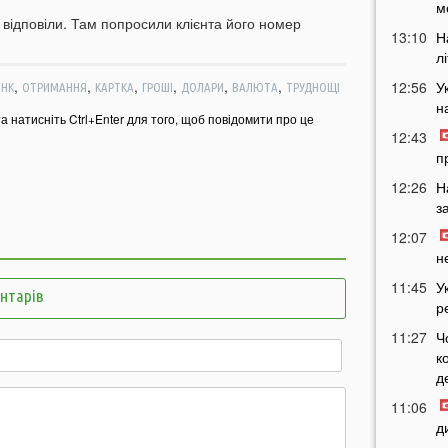
м
відповіли. Там попросили клієнта його номер
13:10
Н
л
,
,
,
,
,
,
12:56
У
АНК
ОТРИМАННЯ
КАРТКА
ГРОШІ
ДОЛАРИ
ВАЛЮТА
ТРУДНОЩІ
н
та натисніть Ctrl+Enter для того, щоб повідомити про це
12:43
п
12:26
Н
з
12:07
н
11:45
У
ентарів
р
11:27
Ч
к
д
11:06
д