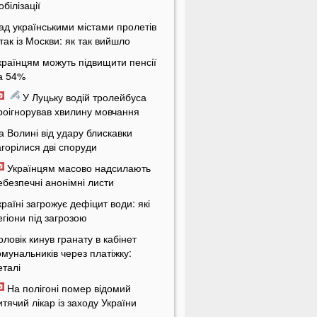
обілізації
ад українськими містами пролетів
ітак із Москви: як так вийшло
країнцям можуть підвищити пенсії
а 54%
У Луцьку водій тролейбуса
роігнорував хвилину мовчання
а Волині від удару блискавки
агорілися дві споруди
Українцям масово надсилають
ебезпечні анонімні листи
країні загрожує дефіцит води: які
егіони під загрозою
оловік кинув гранату в кабінет
омунальників через платіжку:
еталі
На полігоні помер відомий
итячий лікар із заходу України