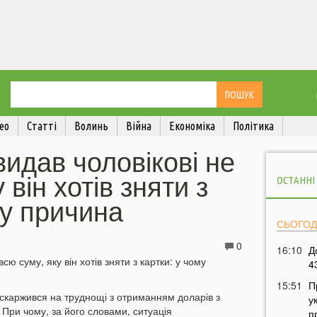
ео
Статті
Волинь
Війна
Економіка
Політика
идав чоловікові не
 він хотів зняти з
ОСТАННІ
му причина
СЬОГОД
0
16:10
Д
4
15:51
П
скаржився на труднощі з отриманням доларів з
у
. При чому, за його словами, ситуація
п