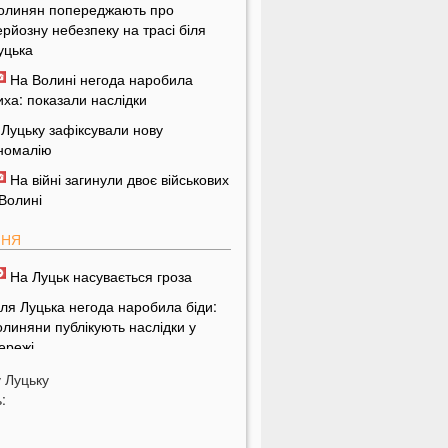
олинян попереджають про
ерйозну небезпеку на трасі біля
уцька
На Волині негода наробила
иха: показали наслідки
 Луцьку зафіксували нову
номалію
На війні загинули двоє військових
 Волині
ПНЯ
На Луцьк насувається гроза
іля Луцька негода наробила біди:
олиняни публікують наслідки у
ережі
стрологи назвали знаки Зодіаку,
у
Луцьку
ля яких серпень стане найгіршим
:
ісяцем року
рожай під загрозою: як врятувати