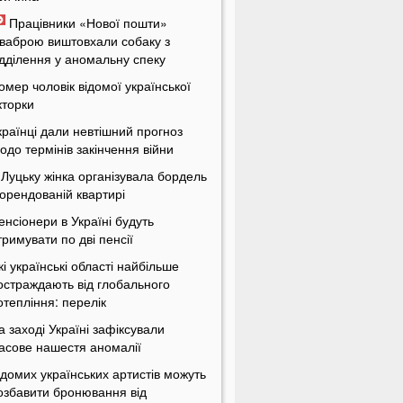
Працівники «Нової пошти»
ваброю виштовхали собаку з
ідділення у аномальну спеку
омер чоловік відомої української
кторки
країнці дали невтішний прогноз
одо термінів закінчення війни
 Луцьку жінка організувала бордель
 орендованій квартирі
енсіонери в Україні будуть
тримувати по дві пенсії
кі українські області найбільше
остраждають від глобального
отепління: перелік
а заході Україні зафіксували
асове нашестя аномалії
ідомих українських артистів можуть
озбавити бронювання від