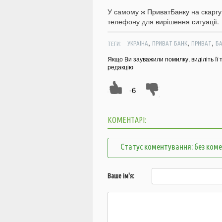
У самому ж ПриватБанку на скаргу 
телефону для вирішення ситуації.
,
,
,
ТЕГИ:
УКРАЇНА
ПРИВАТ БАНК
ПРИВАТ
Б
Якщо Ви зауважили помилку, виділіть її 
редакцію
-6
КОМЕНТАРІ:
Статус коментування: без ком
Ваше ім'я: