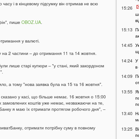
часу і в кінцевому підсумку він отримав не всю
15:26
ш
в
фін", пише
OBOZ.UA
.
15:13
П
а
отримання у валюті.
14:45
У
щ
 на 2 частини – до отримання 11 та 14 жовтня.
14:24
У
були лише старі купюри – "у стані, який закордоном
в
".
14:09
П
о
ило, а тому "нова заявка була на 15 та 16 жовтня".
13:55
Я
 сказано у касі, що більше немає. 16 жовтня о 15:00
п
оїх замовлених коштів уже немає, незважаючи на те,
п
Банку я маю їх отримати протягом робочого дня", –
13:40
Н
м
риватБанку, отримати потрібну суму в повному
13:25
В
п