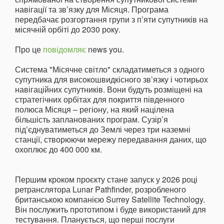
навігації та зв’язку для Місяця. Програма
передбачає розгортання групи з п’яти супутників на
місячній орбіті до 2030 року.
Про це
повідомляє
news you.
Система "Місячне світло" складатиметься з одного
супутника для високошвидкісного зв’язку і чотирьох
навігаційних супутників. Вони будуть розміщені на
стратегічних орбітах для покриття південного
полюса Місяця – регіону, на який націлена
більшість запланованих програм. Сузір’я
під’єднуватиметься до Землі через три наземні
станції, створюючи мережу передавання даних, що
охоплює до 400 000 км.
Першим кроком проєкту стане запуск у 2026 році
ретранслятора Lunar Pathfinder, розробленого
британською компанією Surrey Satellite Technology.
Він послужить прототипом і буде використаний для
тестування. Планується, що перші послуги