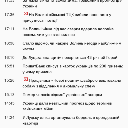
України
17:36
На Волині військові ТЦК вибили вікно авто у
присутності поліції
17:11
На Волині жінка під час сварки вдарила чоловіка
ножем: чим усе закінчилося
16:38
Стало відомо, чи накриє Волинь негода найближчим
часом
16:10
До Луцька «на щиті» повернеться 43-річний Герой
15:51
ПриватБанк списує з карток українців по 200 гривень:
у чому причина
15:26
Працівники «Нової пошти» шваброю виштовхали
собаку з відділення у аномальну спеку
15:13
Помер чоловік відомої української акторки
14:45
Українці дали невтішний прогноз щодо термінів
закінчення війни
14:24
У Луцьку жінка організувала бордель в орендованій
квартирі