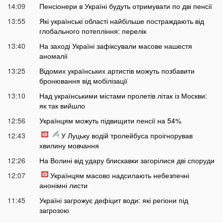
14:09
Пенсіонери в Україні будуть отримувати по дві пенсії
13:55
Які українські області найбільше постраждають від
глобального потепління: перелік
13:40
На заході Україні зафіксували масове нашестя
аномалії
13:25
Відомих українських артистів можуть позбавити
бронювання від мобілізації
13:10
Над українськими містами пролетів літак із Москви:
як так вийшло
12:56
Українцям можуть підвищити пенсії на 54%
12:43
У Луцьку водій тролейбуса проігнорував
хвилину мовчання
12:26
На Волині від удару блискавки загорілися дві споруди
12:07
Українцям масово надсилають небезпечні
анонімні листи
11:45
Україні загрожує дефіцит води: які регіони під
загрозою