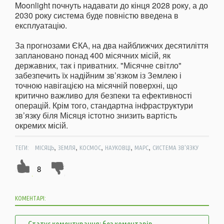
Moonlight почнуть надавати до кінця 2028 року, а до
2030 року система буде повністю введена в
експлуатацію.
За прогнозами ЄКА, на два найближчих десятиліття
заплановано понад 400 місячних місій, як
державних, так і приватних. "Місячне світло"
забезпечить їх надійним зв’язком із Землею і
точною навігацією на місячній поверхні, що
критично важливо для безпеки та ефективності
операцій. Крім того, стандартна інфраструктури
зв’язку біля Місяця істотно знизить вартість
окремих місій.
,
,
,
,
,
ТЕГИ:
МІСЯЦЬ
ЗЕМЛЯ
КОСМОС
НАУКОВЦІ
МАРС
СИСТЕМА ЗВ'ЯЗКУ
8
КОМЕНТАРІ:
Статус коментування: без коментарів