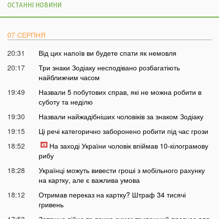
ОСТАННІ НОВИНИ
07 СЕРПНЯ
20:31
Від цих напоїв ви будете спати як немовля
20:17
Три знаки Зодіаку несподівано розбагатіють
найближчим часом
19:49
Назвали 5 побутових справ, які не можна робити в
суботу та неділю
19:30
Назвали найжадібніших чоловіків за знаком Зодіаку
19:15
Ці речі категорично заборонено робити під час грози
18:52
На заході України чоловік впіймав 10-кілограмову
рибу
18:28
Українці можуть вивести гроші з мобільного рахунку
на картку, але є важлива умова
18:12
Отримав переказ на картку? Штраф 34 тисячі
гривень
17:53
Затяжна війна та важка зима: тривожний прогноз для