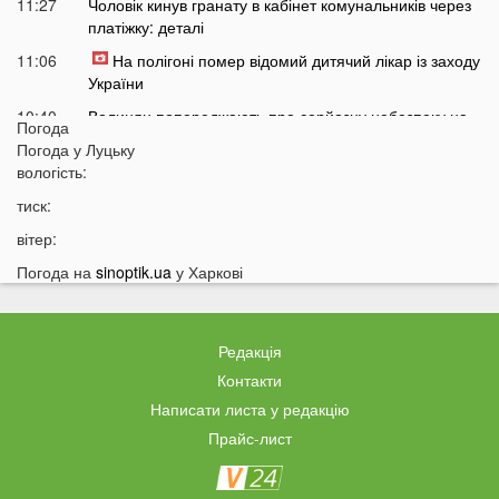
11:27
Чоловік кинув гранату в кабінет комунальників через
платіжку: деталі
11:06
На полігоні помер відомий дитячий лікар із заходу
України
10:40
Волинян попереджають про серйозну небезпеку на
Погода
трасі біля Луцька
Погода у
Луцьку
10:15
вологість:
На Волині негода наробила лиха: показали
наслідки
тиск:
09:47
У Луцьку зафіксували нову аномалію
вітер:
09:16
На війні загинули двоє військових з Волині
Погода на
sinoptik.ua
у Харкові
06 СЕРПНЯ
21:44
На Луцьк насувається гроза
Редакція
21:06
Біля Луцька негода наробила біди: волиняни
Контакти
публікують наслідки у мережі
Написати листа у редакцію
20:16
Астрологи назвали знаки Зодіаку, для яких серпень
Прайс-лист
стане найгіршим місяцем року
19:44
Врожай під загрозою: як врятувати город від