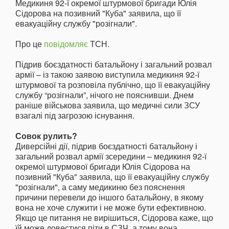
Медикиня 92-ї окремої штурмової бригади Юлія
Сідорова на позивний "Куба" заявила, що її
евакуаційну службу "розігнали".
Про це
повідомляє
ТСН.
Підрив боєздатності батальйону і загальний розвал
армії – із такою заявою виступила медикиня 92-ї
штурмової та розповіла публічно, що її евакуаційну
службу “розігнали”, нічого не пояснивши. Днем
раніше військова заявила, що медичні сили ЗСУ
взагалі під загрозою існування.
Совок рулить?
Диверсійні дії, підрив боєздатності батальйону і
загальний розвал армії зсередини – медикиня 92-ї
окремої штурмової бригади Юлія Сідорова на
позивний "Куба" заявила, що її евакуаційну службу
"розігнали", а саму медикиню без пояснення
причини перевели до іншого батальйону, в якому
вона не хоче служити і не може бути ефективною.
Якщо це питання не вирішиться, Сідорова каже, що
їй може довестися піти в СЗЧ, а тому вона