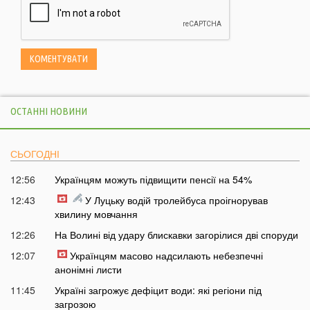
ОСТАННІ НОВИНИ
СЬОГОДНІ
12:56
Українцям можуть підвищити пенсії на 54%
12:43
У Луцьку водій тролейбуса проігнорував
хвилину мовчання
12:26
На Волині від удару блискавки загорілися дві споруди
12:07
Українцям масово надсилають небезпечні
анонімні листи
11:45
Україні загрожує дефіцит води: які регіони під
загрозою