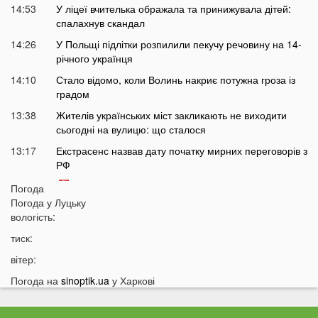
14:53
У ліцеї вчителька ображала та принижувала дітей:
спалахнув скандал
14:26
У Польщі підлітки розпилили пекучу речовину на 14-
річного українця
14:10
Стало відомо, коли Волинь накриє потужна гроза із
градом
13:38
Жителів українських міст закликають не виходити
сьогодні на вулицю: що сталося
13:17
Екстрасенс назвав дату початку мирних переговорів з
РФ
13:03
Лучани масово їздять на червоне світло навіть
Погода
після смертельної аварії на Соборності: шокуючі
Погода у
Луцьку
кадри
вологість:
12:37
В Україні пропонують змінити правила мобілізації:
тиск:
кого хочуть призивати першими
вітер:
12:08
Ціна здивує українців: чи буде пальне по 100 гривень
Погода на
sinoptik.ua
у Харкові
за літр
11:51
На заході України проводять масштабні обшуки у