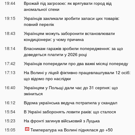
19:44
Врожай під загрозою: як врятувати город від
аномальної спеки
19:15
Українців закликали зробити запаси цих товарів:
повний перелік
18:43
Українцям можуть заборонити встановлювати
кондиціонери: у чому причина
18:14
Власникам гаражів зробили попередження: за що
доведеться платити у 2026 році
17:42
Українців попередили про два важкі місяці попереду
17:13
На Волині у ліцей фіктивно працевлаштували 12 осіб:
що відомо про наслідки
16:40
Українцям у Польщі дали час до 31 серпня: що
зміниться
16:12
Відома українська ведуча потрапила у скандал
15:54
В Україні заборонять ловити раків: що сталося
15:23
На фронті загинув військовий з Луцька
15:05
Температура на Волині піднялася до +50