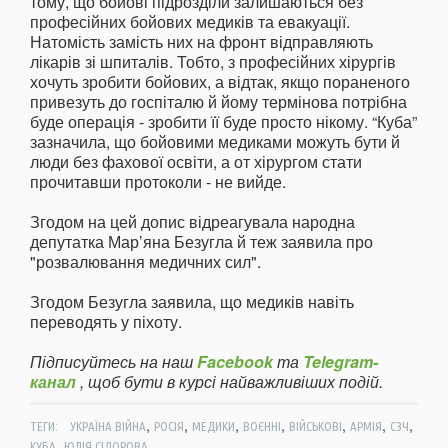
тому, що бойові підрозділи залишаються без
професійних бойових медиків та евакуації.
Натомість замість них на фронт відправляють
лікарів зі шпиталів. Тобто, з професійних хірургів
хочуть зробити бойових, а відтак, якщо пораненого
привезуть до госпіталю й йому термінова потрібна
буде операція - зробити її буде просто нікому. “Куба”
зазначила, що бойовими медиками можуть бути й
люди без фахової освіти, а от хірургом стати
прочитавши протоколи - не вийде.
Згодом на цей допис відреагувала народна
депутатка Мар’яна Безугла й теж заявила про
"розвалювання медичних сил".
Згодом Безугла заявила, що медиків навіть
переводять у піхоту.
Підписуйтесь на наш
Facebook
та
Telegram-
канал
, щоб бути в курсі найважливіших подій.
,
,
,
,
,
,
,
ТЕГИ:
УКРАЇНА ВІЙНА
РОСІЯ
МЕДИКИ
ВОЄННІ
ВІЙСЬКОВІ
АРМІЯ
СЗЧ
,
КУБА
ЮЛІЯ СІДОРОВА