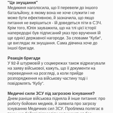
"Це знущання"
Медикиня наголосила, що її перевели до іншого
батальйону, в якому вона не хоче служити і не
може бути ефективною, й зазначила, що якщо
питання не вирішиться - їй доведеться піти в СЗЧ.
Крім того, Юлія зауважила, що на тлі цієї історії
напередодні був підписаний указ про вручення їй
ще однієї державної нагороди. За словами "Куби",
це виглядає як знущання. Сама дівчина хоче до
іншої бригади.
Реакція бригади
У 92-й штурмовій у соцмережах також відреагували
на заяву військової, кажуть, що її документи на
переведення на розгляді, а коли прийде
розпорядження на військову частину тоді і
повідомлять “Кубу”.
Медичні сили ЗСУ під загрозою існування?
Днем раніше військова підняла й інше питання: про
роботу бойових медиків, й заявила про загрозу
існуванню Медичних сил ЗСУ. Проблема полягає в