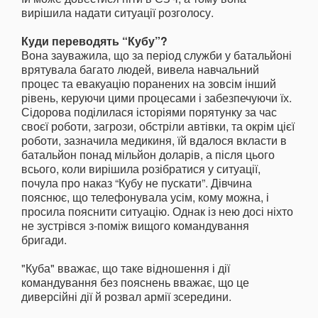
вирішила надати ситуації розголосу.
Куди переводять “Кубу”?
Вона зауважила, що за період служби у батальйоні
врятувала багато людей, вивела навчальний
процес та евакуацію поранених на зовсім інший
рівень, керуючи цими процесами і забезпечуючи їх.
Сідорова поділилася історіями порятунку за час
своєї роботи, загрози, обстріли автівки, та окрім цієї
роботи, зазначила медикиня, їй вдалося вкласти в
батальйон понад мільйон доларів, а після цього
всього, коли вирішила розібратися у ситуації,
почула про наказ “Кубу не пускати”. Дівчина
пояснює, що телефонувала усім, кому можна, і
просила пояснити ситуацію. Однак із нею досі ніхто
не зустрівся з-поміж вищого командування
бригади.
"Куба" вважає, що таке відношення і дії
командування без пояснень вважає, що це
диверсійні дії й розвал армії зсередини.