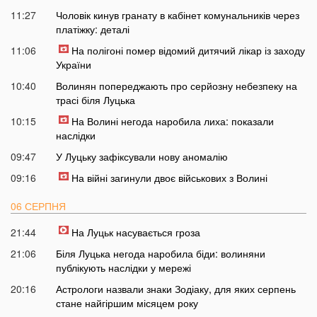
11:27
Чоловік кинув гранату в кабінет комунальників через
платіжку: деталі
11:06
На полігоні помер відомий дитячий лікар із заходу
України
10:40
Волинян попереджають про серйозну небезпеку на
трасі біля Луцька
10:15
На Волині негода наробила лиха: показали
наслідки
09:47
У Луцьку зафіксували нову аномалію
09:16
На війні загинули двоє військових з Волині
06 СЕРПНЯ
21:44
На Луцьк насувається гроза
21:06
Біля Луцька негода наробила біди: волиняни
публікують наслідки у мережі
20:16
Астрологи назвали знаки Зодіаку, для яких серпень
стане найгіршим місяцем року