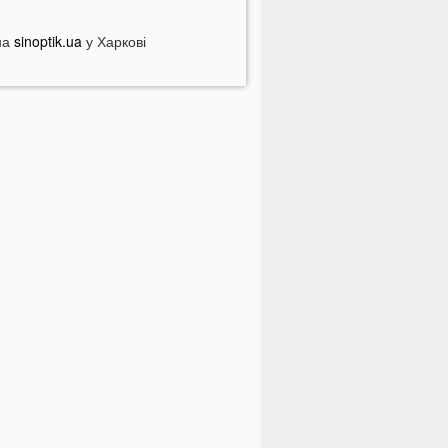
іловат світла у серпні
на
опулярний продукт подорожчав на
sinoptik.ua
у Харкові
0%: ціни можуть зрости ще більше
 Луцьку чоловік вдарив сусіда
верима: за конфлікт доведеться
орого заплатити
ідомий український хореограф
оскаржився на проблеми зі
доров'ям
 селах на Волині відключать газ:
ерелік населених пунктів
 басейні біля будинку втопилася 1-
ічна дитина
країнці можуть втратити відстрочку
ід мобілізації у серпні
На Волині авто злетіло з дороги:
остраждали п’ятеро підлітків
а Волині два дні вируватиме