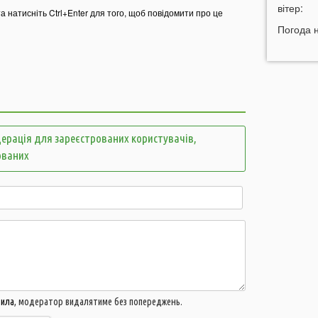
вітер:
к
та натисніть Ctrl+Enter для того, щоб повідомити про це
12:13
Погода 
П
7
11:44
У
д
д
11:27
В
п
ерація для зареєстрованих користувачів,
з
ованих
11:12
У
п
10:56
У
р
10:43
У
в
10:25
п
вила
, модератор видалятиме без попереджень.
10:11
Н