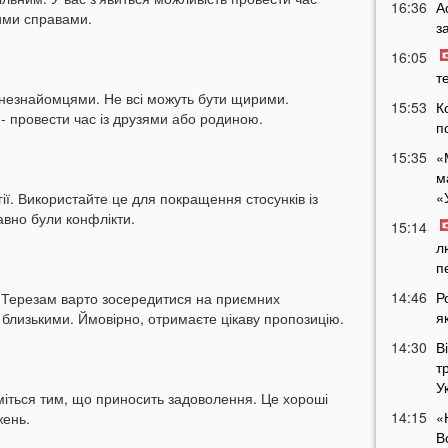
16:36
А
тими справами.
з
16:05
т
незнайомцями. Не всі можуть бути щирими.
15:53
К
- провести час із друзями або родиною.
п
15:35
«
м
«
гії. Використайте це для покращення стосунків із
вно були конфлікти.
15:14
л
п
14:46
Р
ї. Терезам варто зосередитися на приємних
я
з близькими. Ймовірно, отримаєте цікаву пропозицію.
14:30
В
т
У
йміться тим, що приносить задоволення. Це хороші
14:15
«
жень.
В