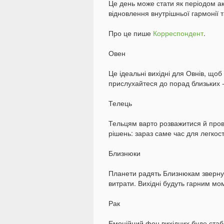
Це день може стати як періодом ак
відновлення внутрішньої гармонії т
Про це пише
Корреспондент
.
Овен
Це ідеальні вихідні для Овнів, що
прислухайтеся до порад близьких 
Телець
Тельцям варто розважитися й пров
рішень: зараз саме час для легкост
Близнюки
Планети радять Близнюкам звернут
витрати. Вихідні будуть гарним м
Рак
Емоційний фон вихідних буде стабі