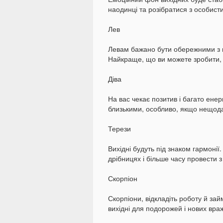
наодинці та розібратися з особис
Лев
Левам бажано бути обережними з 
Найкраще, що ви можете зробити, 
Діва
На вас чекає позитив і багато енер
близькими, особливо, якщо нещода
Терези
Вихідні будуть під знаком гармоні
дрібницях і більше часу провести 
Скорпіон
Скорпіони, відкладіть роботу й за
вихідні для подорожей і нових вра