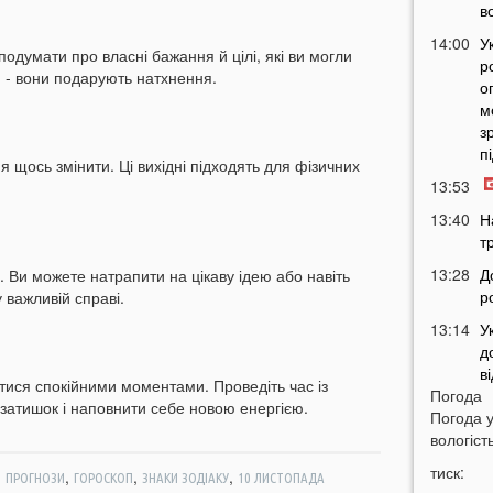
в
14:00
У
одумати про власні бажання й цілі, які ви могли
р
и - вони подарують натхнення.
о
м
з
п
 щось змінити. Ці вихідні підходять для фізичних
13:53
13:40
Н
т
13:28
Д
в. Ви можете натрапити на цікаву ідею або навіть
р
 важливій справі.
13:14
У
д
в
тися спокійними моментами. Проведіть час із
Погода
12:45
У
затишок і наповнити себе новою енергією.
Погода 
п
вологість
с
тиск:
,
,
,
,
ПРОГНОЗИ
ГОРОСКОП
ЗНАКИ ЗОДІАКУ
10 ЛИСТОПАДА
12:26
С