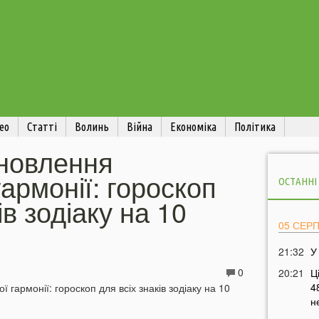
ео
Статті
Волинь
Війна
Економіка
Політика
дновлення
гармонії: гороскоп
ОСТАННІ
ів зодіаку на 10
05 СЕР
21:32
У
0
20:21
Ц
4
н