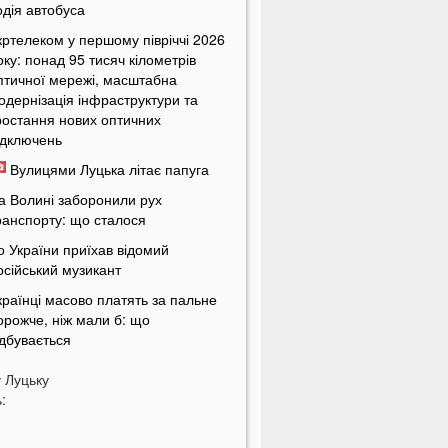
одія автобуса
кртелеком у першому півріччі 2026
оку: понад 95 тисяч кілометрів
птичної мережі, масштабна
одернізація інфраструктури та
ростання нових оптичних
ідключень
Вулицями Луцька літає папуга
а Волині заборонили рух
ранспорту: що сталося
о України приїхав відомий
осійський музикант
країнці масово платять за пальне
орожче, ніж мали б: що
ідбувається
країнців попередили про
у
Луцьку
овернення графіків відключень
:
вітла
кільки українці будуть платити за