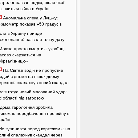
стролог назвав подію, після якої
акінчиться війна в Україні
Аномальна спека у Луцьку:
ермометр показав +50 градусів
оли в Україну прийде
охолодання: назвали точну дату
Можна просто вмерти»: українці
асово скаржаться на
Укрзалізницю»
На Світязі водій не пропустив
юдей з дітьми на пішохідному
ереході: спалахнув новий скандал
осія готує новий масований удар:
кі області під загрозою
ідома тарологиня зробила
ривожне передбачення про війну в
країні
Не зупинився перед кортежем»: на
олині спалахнув скандал через