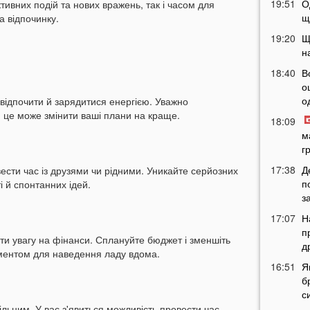
19:51
О
тивних подій та нових вражень, так і часом для
щ
а відпочинку.
19:20
Щ
н
18:40
В
о
о
б відпочити й зарядитися енергією. Уважно
- це може змінити ваші плани на краще.
18:09
м
г
17:38
Д
ести час із друзями чи рідними. Уникайте серйозних
п
і й спонтанних ідей.
з
17:07
Н
п
и увагу на фінанси. Сплануйте бюджет і зменшіть
д
оментом для наведення ладу вдома.
16:51
Я
б
с
льним. У вас з'явиться можливість провести час