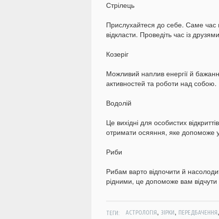
Стрілець
Прислухайтеся до себе. Саме час п
відкласти. Проведіть час із друзям
Козеріг
Можливий наплив енергії й бажання
активностей та роботи над собою.
Водолій
Це вихідні для особистих відкритті
отримати осяяння, яке допоможе у
Риби
Рибам варто відпочити й насолоди
рідними, це допоможе вам відчути 
,
,
ТЕГИ:
АСТРОЛОГІЯ
ЗІРКИ
ПЕРЕДБАЧЕННЯ