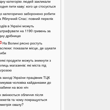
дну категорію людей закликали
одня пити каву: кого це стосується
о категорично заборонено робити
а Яблучний Спас: повний перелік
одіїв в Україні можуть
штрафувати на 1190 гривень за
дну дрібницю
На Волині рясно ростуть
аслюки: показали місце, де шукати
риби
еякі продукти можуть зникнути з
олиць магазинів: які міста під
агрозою
а заході України працівник ТЦК
рикував чоловіка кайданками до
рабини на всю ніч
к змінюється обличчя після
рекетів та чому покращується
иметрія овалу?