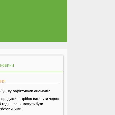
 НОВИНИ
ПНЯ
 Луцьку зафіксували аномалію
і продукти потрібно викинути через
8 годин: вони можуть бути
ебезпечними