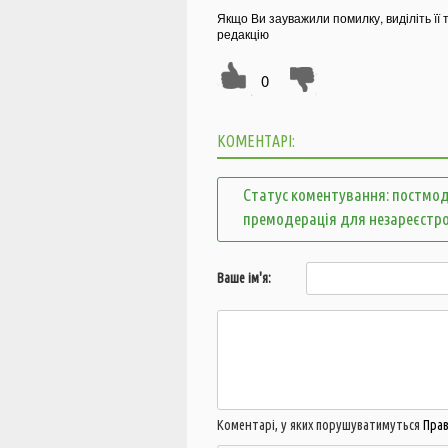
Якщо Ви зауважили помилку, виділіть її 
редакцію
0
КОМЕНТАРІ:
Статус коментування: постмод
премодерація для незареєстр
Ваше ім'я:
Коментарі, у яких порушуватимуться
Пра