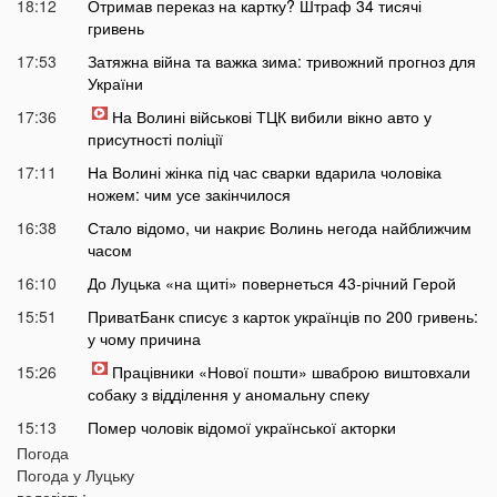
18:12
Отримав переказ на картку? Штраф 34 тисячі
гривень
17:53
Затяжна війна та важка зима: тривожний прогноз для
України
17:36
На Волині військові ТЦК вибили вікно авто у
присутності поліції
17:11
На Волині жінка під час сварки вдарила чоловіка
ножем: чим усе закінчилося
16:38
Стало відомо, чи накриє Волинь негода найближчим
часом
16:10
До Луцька «на щиті» повернеться 43-річний Герой
15:51
ПриватБанк списує з карток українців по 200 гривень:
у чому причина
15:26
Працівники «Нової пошти» шваброю виштовхали
собаку з відділення у аномальну спеку
15:13
Помер чоловік відомої української акторки
Погода
14:45
Українці дали невтішний прогноз щодо термінів
Погода у
Луцьку
закінчення війни
вологість: