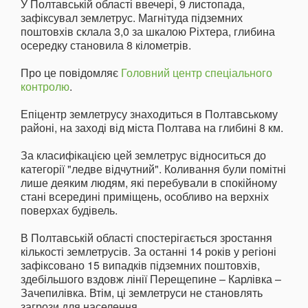
У Полтавській області ввечері, 9 листопада,
зафіксувал землетрус. Магнітуда підземних
поштовхів склала 3,0 за шкалою Ріхтера, глибина
осередку становила 8 кілометрів.
Про це повідомляє
Головний центр спеціального
контролю
.
Епіцентр землетрусу знаходиться в Полтавському
районі, на заході від міста Полтава на глибині 8 км.
За класифікацією цей землетрус відноситься до
категорії "ледве відчутний". Коливання були помітні
лише деяким людям, які перебували в спокійному
стані всередині приміщень, особливо на верхніх
поверхах будівель.
В Полтавській області спостерігається зростання
кількості землетрусів. За останні 14 років у регіоні
зафіксовано 15 випадків підземних поштовхів,
здебільшого вздовж лінії Перещепине – Карлівка –
Зачепилівка. Втім, ці землетруси не становлять
загрози для населення.