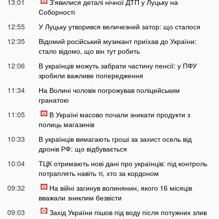
13:01
Зʼявилися деталі нічної ДТП у Луцьку на
Соборності
12:55
У Луцьку утворився величезний затор: що сталося
12:35
Відомий російський музикант приїхав до України:
стало відомо, що він тут робить
12:06
В українців можуть забрати частину пенсії: у ПФУ
зробили важливе попередження
11:34
На Волині чоловік погрожував поліцейським
гранатою
11:05
В Україні масово почали зникати продукти з
полиць магазинів
10:33
В українців вимагають гроші за захист осель від
дронів РФ: що відбувається
10:04
ТЦК отримають нові дані про українців: під контроль
потраплять навіть ті, хто за кордоном
09:32
На війні загинув волинянин, якого 16 місяців
вважали зниклим безвісти
09:03
Захід України пішов під воду після потужних злив