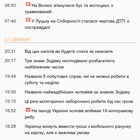
08:50
На Волині зіткнулися бус та мотоцикл: є
травмований
07:46
У Луцьку на Соборності сталася чергова ДТП: є
постраждалі
07 СЕРПНЯ
20:31
Від цих напоїв ви будете спати як немовля
20:17
Три знаки Зодіаку несподівано розбагатіють
найближчим часом
19:49
Назвали 5 побутових справ, які не можна робити в
суботу та неділю
19:30
Назвали найжадібніших чоловіків за знаком Зодіаку
19:15
Ці речі категорично заборонено робити під час грози
18:52
На заході України чоловік впіймав 10-кілограмову
рибу
18:28
Українці можуть вивести гроші з мобільного рахунку
на картку, але є важлива умова