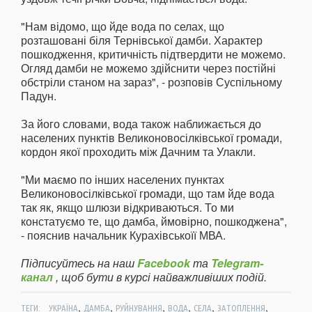
"Нам відомо, що йде вода по селах, що
розташовані біля Тернівської дамби. Характер
пошкодження, критичність підтвердити не можемо.
Огляд дамби не можемо здійснити через постійні
обстріли станом на зараз", - розповів Суспільному
Падун.
За його словами, вода також наближається до
населених пунктів Великоновосілківської громади,
кордон якої проходить між Дачним та Улакли.
"Ми маємо по інших населених пунктах
Великоновосілківської громади, що там йде вода
так як, якщо шлюзи відкриваються. То ми
констатуємо те, що дамба, ймовірно, пошкоджена",
- пояснив начальник Курахівськоїї МВА.
Підписуйтесь на наш
Facebook
та
Telegram-
канал
, щоб бути в курсі найважливіших подій.
,
,
,
,
,
,
ТЕГИ:
УКРАЇНА
ДАМБА
РУЙНУВАННЯ
ВОДА
СЕЛА
ЗАТОПЛЕННЯ