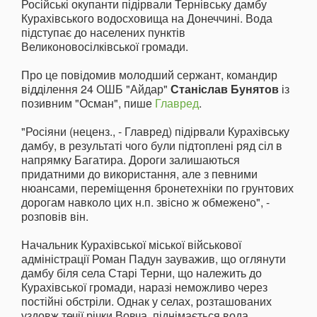
Російські окупанти підірвали Тернівську дамбу
Курахівського водосховища на Донеччині. Вода
підступає до населених пунктів
Великоновосілківської громади.
Про це повідомив молодший сержант, командир
відділення 24 ОШБ "Айдар"
Станіслав Бунятов
із
позивним "Осман", пише
Главред
.
"Росіяни (неценз., - Главред) підірвали Курахівську
дамбу, в результаті чого були підтоплені ряд сіл в
напрямку Багатира. Дороги залишаються
придатними до використання, але з певними
нюансами, переміщення бронетехніки по грунтових
дорогам навколо цих н.п. звісно ж обмежено", -
розповів він.
Начальник Курахівської міської військової
адміністрації Роман Падун зауважив, що оглянути
дамбу біля села Старі Терни, що належить до
Курахівської громади, наразі неможливо через
постійні обстріли. Однак у селах, розташованих
уздовж течії річки Вовча, піднімається вода.