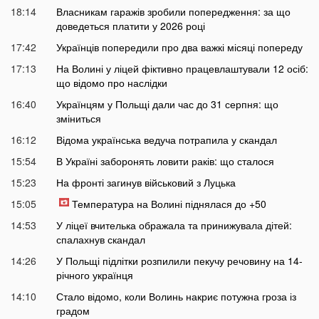
18:14
Власникам гаражів зробили попередження: за що
доведеться платити у 2026 році
17:42
Українців попередили про два важкі місяці попереду
17:13
На Волині у ліцей фіктивно працевлаштували 12 осіб:
що відомо про наслідки
16:40
Українцям у Польщі дали час до 31 серпня: що
зміниться
16:12
Відома українська ведуча потрапила у скандал
15:54
В Україні заборонять ловити раків: що сталося
15:23
На фронті загинув військовий з Луцька
15:05
Температура на Волині піднялася до +50
14:53
У ліцеї вчителька ображала та принижувала дітей:
спалахнув скандал
14:26
У Польщі підлітки розпилили пекучу речовину на 14-
річного українця
14:10
Стало відомо, коли Волинь накриє потужна гроза із
градом