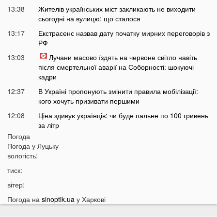
13:38
Жителів українських міст закликають не виходити
сьогодні на вулицю: що сталося
13:17
Екстрасенс назвав дату початку мирних переговорів з
РФ
13:03
Лучани масово їздять на червоне світло навіть
після смертельної аварії на Соборності: шокуючі
кадри
12:37
В Україні пропонують змінити правила мобілізації:
кого хочуть призивати першими
12:08
Ціна здивує українців: чи буде пальне по 100 гривень
за літр
Погода
11:51
На заході України проводять масштабні обшуки у
Погода у
Луцьку
ТЦК: що сталося
вологість:
11:36
Пенсіонерів в Україні чекає масштабна перевірка:
тиск:
кого це торкнеться
вітер:
11:07
Україну накриє потужна магнітна буря: названі
небезпечні дати
Погода на
sinoptik.ua
у Харкові
10:50
У Луцьку на Ковельській затримали військового у СЗЧ