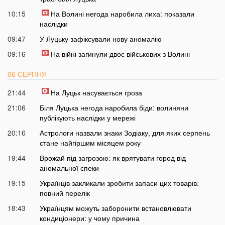
10:15
На Волині негода наробила лиха: показали
наслідки
09:47
У Луцьку зафіксували нову аномалію
09:16
На війні загинули двоє військових з Волині
06 СЕРПНЯ
21:44
На Луцьк насувається гроза
21:06
Біля Луцька негода наробила біди: волиняни
публікують наслідки у мережі
20:16
Астрологи назвали знаки Зодіаку, для яких серпень
стане найгіршим місяцем року
19:44
Врожай під загрозою: як врятувати город від
аномальної спеки
19:15
Українців закликали зробити запаси цих товарів:
повний перелік
18:43
Українцям можуть заборонити встановлювати
кондиціонери: у чому причина