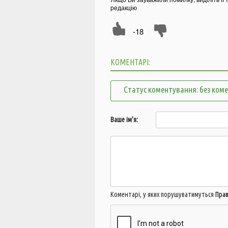
редакцію
-18
КОМЕНТАРІ:
Статус коментування: без ком
Ваше ім'я:
Коментарі, у яких порушуватимуться
Пра