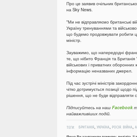
Про це заявив очільник британськ
на Sky News.
"Ми не відправляємо британські ві
Україну тренуваннями та військов
що будемо продовжувати робити це 
міністр.
Зауважимо, що напередодні францу
те, що нібито Франція та Британія
військових і приватних оборонних
інформацію неназваних джерел.
Під час зустрічі міністрів закордон
чітко дотримується позиції щодо п
рішення, що не буде відправляти с
Підписуйтесь на наш
Facebook
т
найважливіших подій.
,
,
,
ТЕГИ:
БРИТАНІЯ
УКРАЇНА
РОСІЯ. ВІЙНА
А
Якщо Ви зауважили помилку, виділіть її 