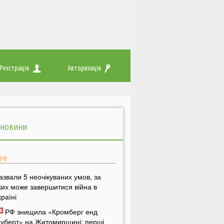
Реєстрація
Авторизація
 НОВИНИ
НІ
азвали 5 неочікуваних умов, за
ких може завершитися війна в
країні
РФ знищила «Кромберг енд
уберт» на Житомирщині: перші