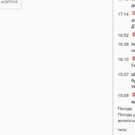
д
17:14
з
Д
16:52
16:39
Н
с
16:10
Г
15:37
Ш
б
У
15:09
в
Погода
14:38
Н
Погода 
Т
вологість
14:16
Л
тиск:
з