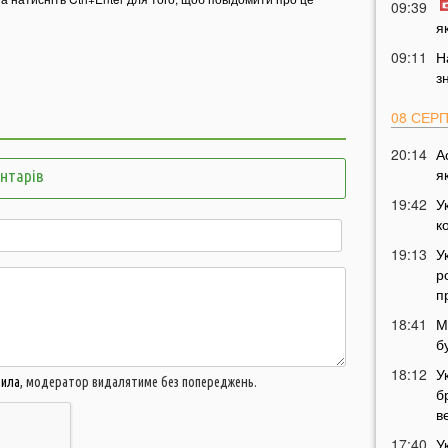
09:39
я
09:11
Н
з
08 СЕР
20:14
А
я
ентарів
19:42
У
к
19:13
У
р
п
18:41
М
б
18:12
У
вила
, модератор видалятиме без попереджень.
б
в
17:40
У