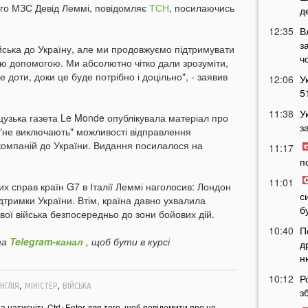
ого МЗС Девід Леммі, повідомляє
ТСН
, посилаючись
д
12:35
В
з
йська до Україну, але ми продовжуємо підтримувати
ч
ою допомогою. Ми абсолютно чітко дали зрозуміти,
доти, доки це буде потрібно і доцільно", - заявив
12:06
У
5
11:38
У
зька газета Le Monde опублікувала матеріал про
з
 "не виключають" можливості відправлення
 компаній до України. Видання посилалося на
11:17
п
11:01
них справ країн G7 в Італії Леммі наголосив: Лондон
с
ідтримки України. Втім, країна давно ухвалила
б
вої війська безпосередньо до зони бойових дій.
10:40
П
а
Telegram-канал
, щоб бути в курсі
д
н
10:12
Р
,
,
НГЛІЯ
МІНІСТЕР
ВІЙСЬКА
з
та натисніть Ctrl+Enter для того, щоб повідомити про це