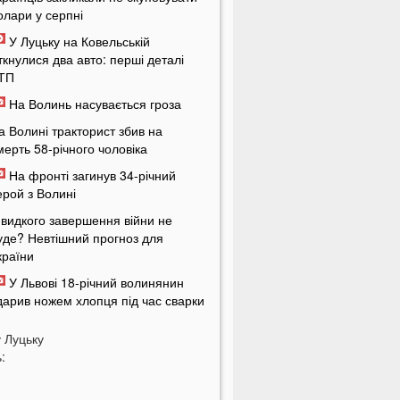
олари у серпні
У Луцьку на Ковельській
іткнулися два авто: перші деталі
ТП
На Волинь насувається гроза
а Волині тракторист збив на
мерть 58-річного чоловіка
На фронті загинув 34-річний
ерой з Волині
видкого завершення війни не
уде? Невтішний прогноз для
країни
У Львові 18-річний волинянин
дарив ножем хлопця під час сварки
а Волині чоловік побив працівника
у
Луцьку
ЦК під час перевірки документів
:
укашенко зробив нову цинічну
аяву про війну в Україні