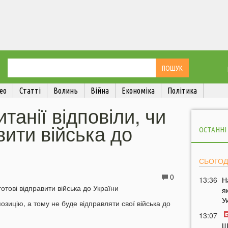
ео
Статті
Волинь
Війна
Економіка
Політика
танії відповіли, чи
вити війська до
ОСТАННІ
СЬОГОД
0
13:36
Н
я
У
озицію, а тому не буде відправляти свої війська до
13:07
Ш