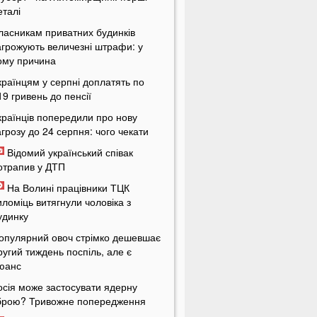
еталі
ласникам приватних будинків
агрожують величезні штрафи: у
ому причина
країнцям у серпні доплатять по
19 гривень до пенсії
країнців попередили про нову
агрозу до 24 серпня: чого чекати
Відомий український співак
отрапив у ДТП
На Волині працівники ТЦК
иломіць витягнули чоловіка з
удинку
опулярний овоч стрімко дешевшає
ругий тиждень поспіль, але є
юанс
осія може застосувати ядерну
брою? Тривожне попередження