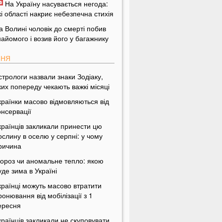
На Україну насувається негода:
кі області накриє небезпечна стихія
а Волині чоловік до смерті побив
найомого і возив його у багажнику
ПНЯ
стрологи назвали знаки Зодіаку,
ких попереду чекають важкі місяці
країнки масово відмовляються від
онсервації
країнців закликали принести цю
ослину в оселю у серпні: у чому
ричина
ороз чи аномальне тепло: якою
уде зима в Україні
країнці можуть масово втратити
ронювання від мобілізації з 1
ересня
країнців закликали не скуповувати