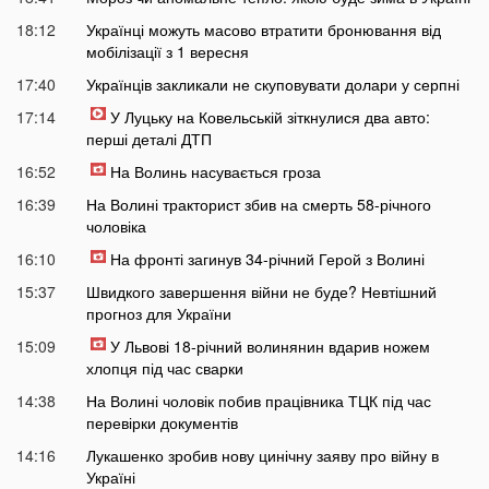
18:12
Українці можуть масово втратити бронювання від
мобілізації з 1 вересня
17:40
Українців закликали не скуповувати долари у серпні
17:14
У Луцьку на Ковельській зіткнулися два авто:
перші деталі ДТП
16:52
На Волинь насувається гроза
16:39
На Волині тракторист збив на смерть 58-річного
чоловіка
16:10
На фронті загинув 34-річний Герой з Волині
15:37
Швидкого завершення війни не буде? Невтішний
прогноз для України
15:09
У Львові 18-річний волинянин вдарив ножем
хлопця під час сварки
14:38
На Волині чоловік побив працівника ТЦК під час
перевірки документів
14:16
Лукашенко зробив нову цинічну заяву про війну в
Україні