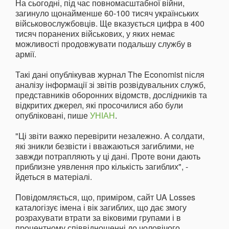
На сьогодні, під час повномасштабної війни,
загинуло щонайменше 60-100 тисяч українських
військовослужбовців. Ще вказується цифра в 400
тисяч поранених військових, у яких немає
можливості продовжувати подальшу службу в
армії.
Такі дані опублікував журнал The Economist після
аналізу інформації зі звітів розвідувальних служб,
представників оборонних відомств, дослідників та
відкритих джерел, які просочилися або були
опубліковані, пише
УНІАН
.
"Ці звіти важко перевірити незалежно. А солдати,
які зникли безвісти і вважаються загиблими, не
завжди потрапляють у ці дані. Проте вони дають
приблизне уявлення про кількість загиблих", -
йдеться в матеріалі.
Повідомляється, що, приміром, сайт UA Losses
каталогізує імена і вік загиблих, що дає змогу
розрахувати втрати за віковими групами і в
процентному співвідношенні до чоловічого