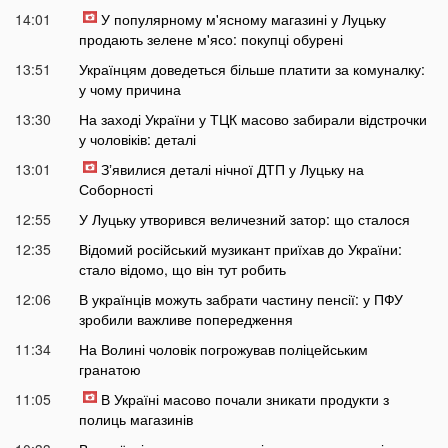
14:01
У популярному м'ясному магазині у Луцьку
продають зелене м'ясо: покупці обурені
13:51
Українцям доведеться більше платити за комуналку:
у чому причина
13:30
На заході України у ТЦК масово забирали відстрочки
у чоловіків: деталі
13:01
Зʼявилися деталі нічної ДТП у Луцьку на
Соборності
12:55
У Луцьку утворився величезний затор: що сталося
12:35
Відомий російський музикант приїхав до України:
стало відомо, що він тут робить
12:06
В українців можуть забрати частину пенсії: у ПФУ
зробили важливе попередження
11:34
На Волині чоловік погрожував поліцейським
гранатою
11:05
В Україні масово почали зникати продукти з
полиць магазинів