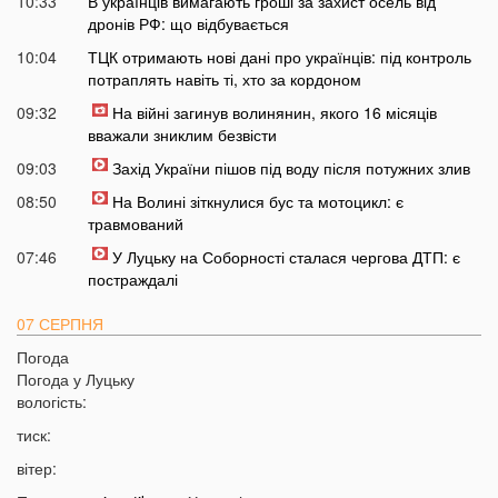
10:33
В українців вимагають гроші за захист осель від
дронів РФ: що відбувається
10:04
ТЦК отримають нові дані про українців: під контроль
потраплять навіть ті, хто за кордоном
09:32
На війні загинув волинянин, якого 16 місяців
вважали зниклим безвісти
09:03
Захід України пішов під воду після потужних злив
08:50
На Волині зіткнулися бус та мотоцикл: є
травмований
07:46
У Луцьку на Соборності сталася чергова ДТП: є
постраждалі
07 СЕРПНЯ
Погода
20:31
Від цих напоїв ви будете спати як немовля
Погода у
Луцьку
20:17
Три знаки Зодіаку несподівано розбагатіють
вологість:
найближчим часом
тиск:
19:49
Назвали 5 побутових справ, які не можна робити в
вітер:
суботу та неділю