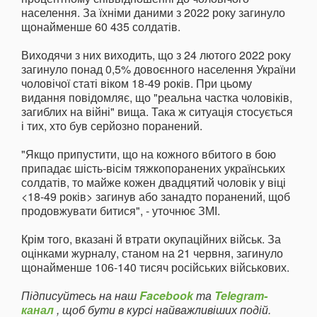
населення. За їхніми даними з 2022 року загинуло
щонайменше 60 435 солдатів.
Виходячи з них виходить, що з 24 лютого 2022 року
загинуло понад 0,5% довоєнного населення України
чоловічої статі віком 18-49 років. При цьому
видання повідомляє, що "реальна частка чоловіків,
загиблих на війні" вища. Така ж ситуація стосується
і тих, хто був серйозно поранений.
"Якщо припустити, що на кожного вбитого в бою
припадає шість-вісім тяжкопоранених українських
солдатів, то майже кожен двадцятий чоловік у віці
<18-49 років> загинув або занадто поранений, щоб
продовжувати битися", - уточнює ЗМІ.
Крім того, вказані й втрати окупаційних військ. За
оцінками журналу, станом на 21 червня, загинуло
щонайменше 106-140 тисяч російських військових.
Підписуйтесь на наш
Facebook
та
Telegram-
канал
, щоб бути в курсі найважливіших подій.