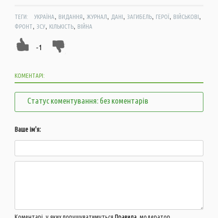
,
,
,
,
,
,
,
ТЕГИ:
УКРАЇНА
ВИДАННЯ
ЖУРНАЛ
ДАНІ
ЗАГИБЕЛЬ
ГЕРОЇ
ВІЙСЬКОВІ
,
,
,
ФРОНТ
ЗСУ
КІЛЬКІСТЬ
ВІЙНА
-1
КОМЕНТАРІ:
Статус коментування: без коментарів
Ваше ім'я:
Коментарі, у яких порушуватимуться
Правила
, модератор