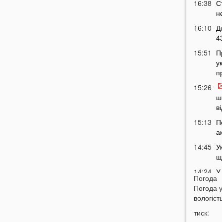
16:38
С
н
16:10
Д
4
15:51
П
у
п
15:26
ш
в
15:13
П
а
14:45
У
щ
14:24
У
Погода
в
Погода 
14:09
П
вологість
о
тиск:
13:55
Я