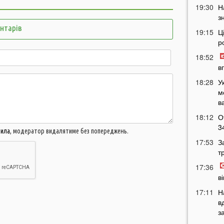
19:30
Н
з
ентарів
19:15
Ц
р
18:52
в
18:28
У
м
в
18:12
О
3
вила
, модератор видалятиме без попереджень.
17:53
З
т
17:36
в
17:11
Н
в
з