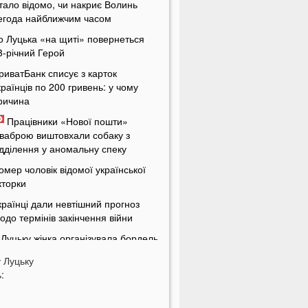
тало відомо, чи накриє Волинь
егода найближчим часом
о Луцька «на щиті» повернеться
3-річний Герой
риватБанк списує з карток
країнців по 200 гривень: у чому
ричина
Працівники «Нової пошти»
ваброю виштовхали собаку з
ідділення у аномальну спеку
омер чоловік відомої української
кторки
країнці дали невтішний прогноз
одо термінів закінчення війни
 Луцьку жінка організувала бордель
 орендованій квартирі
у
Луцьку
енсіонери в Україні будуть
:
тримувати по дві пенсії
кі українські області найбільше