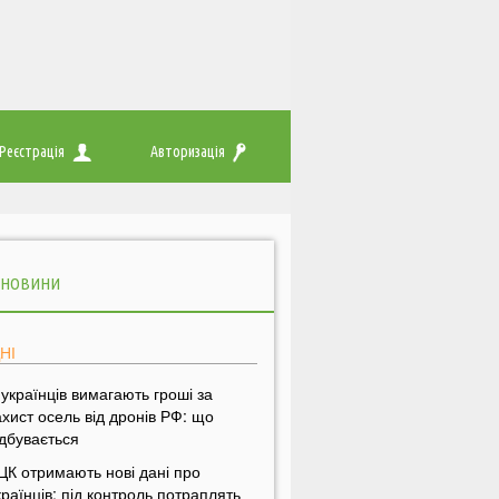
Реєстрація
Авторизація
 НОВИНИ
НІ
 українців вимагають гроші за
ахист осель від дронів РФ: що
ідбувається
ЦК отримають нові дані про
країнців: під контроль потраплять