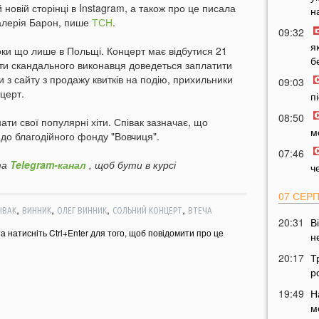
новій сторінці в Instagram, а також про це писала
н
алерія Барон, пише
ТСН
.
09:32
я
оки що лише в Польщі. Концерт має відбутися 21
б
ти скандального виконавця доведеться заплатити
и з сайту з продажу квитків на подію, прихильники
09:03
церт.
п
08:50
ти свої популярні хіти. Співак зазначає, що
м
 до благодійного фонду "Вовчиця".
07:46
а
Telegram-канал
, щоб бути в курсі
ч
07 СЕР
,
,
,
,
ІВАК
ВИННИК
ОЛЕГ ВИННИК
СОЛЬНИЙ КОНЦЕРТ
ВТЕЧА
20:31
В
та натисніть Ctrl+Enter для того, щоб повідомити про це
н
20:17
Т
р
19:49
Н
м