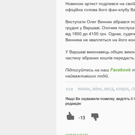
Новиною артист поділився на своїй 
офіційна голова його фан-клубу В
Виступати Олег Винник зібрався п
грудня у Варшаві. Охочим послуха
від 1800 до 4100 грн. Однак, судяч
Винника не квапляться на його кон
У Варшаві виконавець обіцяє викона
частину зібраних коштів передасть
Підписуйтесь на наш
Facebook
т
найважливіших подій.
,
,
,
,
ТЕГИ:
УКРАЇНА
ВІЙНА
ВИЇЗД
КОРДОН
СП
Якщо Ви зауважили помилку, виділіть її 
редакцію
-13