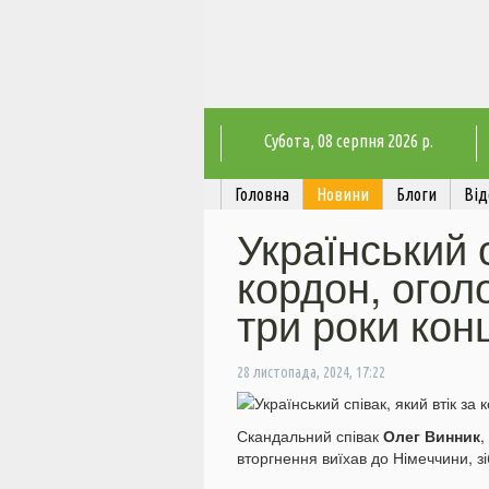
Субота
, 08 серпня 2026 р.
Головна
Новини
Блоги
Від
Український с
кордон, огол
три роки кон
28 листопада, 2024, 17:22
Скандальний співак
Олег Винник
,
вторгнення виїхав до Німеччини, з