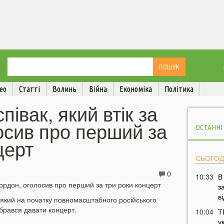
ео
Статті
Волинь
Війна
Економіка
Політика
півак, який втік за
осив про перший за
ОСТАННІ
церт
СЬОГОД
0
10:33
В
з
в
 який на початку повномасштабного російського
ібрався давати концерт.
10:04
Т
у