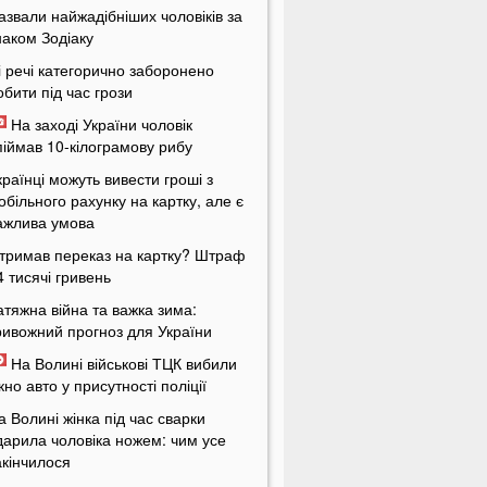
азвали найжадібніших чоловіків за
наком Зодіаку
і речі категорично заборонено
обити під час грози
На заході України чоловік
піймав 10-кілограмову рибу
країнці можуть вивести гроші з
обільного рахунку на картку, але є
ажлива умова
тримав переказ на картку? Штраф
4 тисячі гривень
атяжна війна та важка зима:
ривожний прогноз для України
На Волині військові ТЦК вибили
ікно авто у присутності поліції
а Волині жінка під час сварки
дарила чоловіка ножем: чим усе
акінчилося