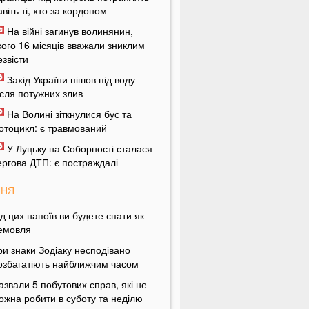
авіть ті, хто за кордоном
На війні загинув волинянин,
кого 16 місяців вважали зниклим
езвісти
Захід України пішов під воду
ісля потужних злив
На Волині зіткнулися бус та
отоцикл: є травмований
У Луцьку на Соборності сталася
ергова ДТП: є постраждалі
ПНЯ
ід цих напоїв ви будете спати як
емовля
ри знаки Зодіаку несподівано
озбагатіють найближчим часом
азвали 5 побутових справ, які не
ожна робити в суботу та неділю