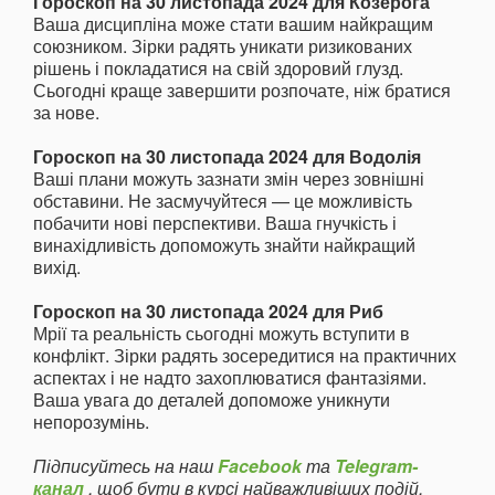
Гороскоп на 30 листопада 2024 для Козерога
Ваша дисципліна може стати вашим найкращим
союзником. Зірки радять уникати ризикованих
рішень і покладатися на свій здоровий глузд.
Сьогодні краще завершити розпочате, ніж братися
за нове.
Гороскоп на 30 листопада 2024 для Водолія
Ваші плани можуть зазнати змін через зовнішні
обставини. Не засмучуйтеся — це можливість
побачити нові перспективи. Ваша гнучкість і
винахідливість допоможуть знайти найкращий
вихід.
Гороскоп на 30 листопада 2024 для Риб
Мрії та реальність сьогодні можуть вступити в
конфлікт. Зірки радять зосередитися на практичних
аспектах і не надто захоплюватися фантазіями.
Ваша увага до деталей допоможе уникнути
непорозумінь.
Підписуйтесь на наш
Facebook
та
Telegram-
канал
, щоб бути в курсі найважливіших подій.