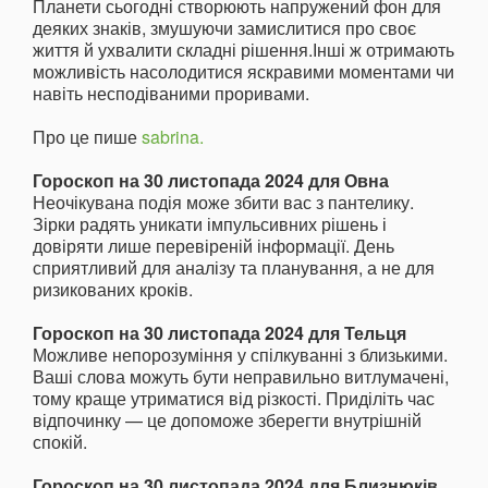
Планети сьогодні створюють напружений фон для
деяких знаків, змушуючи замислитися про своє
життя й ухвалити складні рішення.Інші ж отримають
можливість насолодитися яскравими моментами чи
навіть несподіваними проривами.
Про це пише
sabrina.
Гороскоп на 30 листопада 2024 для Овна
Неочікувана подія може збити вас з пантелику.
Зірки радять уникати імпульсивних рішень і
довіряти лише перевіреній інформації. День
сприятливий для аналізу та планування, а не для
ризикованих кроків.
Гороскоп на 30 листопада 2024 для Тельця
Можливе непорозуміння у спілкуванні з близькими.
Ваші слова можуть бути неправильно витлумачені,
тому краще утриматися від різкості. Приділіть час
відпочинку — це допоможе зберегти внутрішній
спокій.
Гороскоп на 30 листопада 2024 для Близнюків