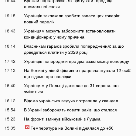
19:44
Врожай під загрозою: як врятувати город від
аномальної спеки
19:15
Українців закликали зробити запаси цих товарів:
повний перелік
18:43
Українцям можуть заборонити встановлювати
кондиціонери: у чому причина
18:14
Власникам гаражів зробили попередження: за що
доведеться платити у 2026 році
17:42
Українців попередили про два важкі місяці попереду
17:13
На Волині у ліцей фіктивно працевлаштували 12 осіб:
що відомо про наслідки
16:40
Українцям у Польщі дали час до 31 серпня: що
зміниться
16:12
Відома українська ведуча потрапила у скандал
15:54
В Україні заборонять ловити раків: що сталося
15:23
На фронті загинув військовий з Луцька
15:05
Температура на Волині піднялася до +50