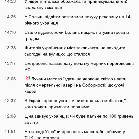
14:53
У ліцеї вчителька ображала та принижувала дітей:
спалахнув скандал
14:26
У Польщі підлітки розпилили пекучу речовину на 14-
річного українця
14:10
Стало відомо, коли Волинь накриє потужна гроза із
градом
13:38
Жителів українських міст закликають не виходити
сьогодні на вулицю: що сталося
13:17
Екстрасенс назвав дату початку мирних переговорів з
РФ
13:03
Лучани масово їздять на червоне світло навіть
після смертельної аварії на Соборності: шокуючі
кадри
12:37
В Україні пропонують змінити правила мобілізації:
кого хочуть призивати першими
12:08
Ціна здивує українців: чи буде пальне по 100 гривень
за літр
11:51
На заході України проводять масштабні обшуки у
ТЦК: що сталося