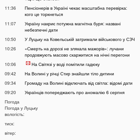
11:36
Пенсіонерів в Україні чекає масштабна перевірка:
кого це торкнеться
11:07
Україну накриє потужна магнітна буря: названі
небезпечні дати
10:50
У Луцьку на Ковельській затримали військового у СЗЧ
10:26
«Смерть на дорозі не злякала мажорів»: лучани
продовжують масово скаржитися на нічні перегони
10:06
На Світязі у воді помітили гадюку
09:42
На Волині у річці Стир знайшли тіло дитини
09:34
Громаду на Волині відключать від світла: відомі дати
09:20
Українців попереджають про аномалію 6 серпня
09:05
Погода
На Волині підтвердили загибель Героя, який рік
Погода у
Луцьку
вважався зниклим безвісти
вологість:
05 СЕРПНЯ
тиск:
21:32
У Луцьку зафіксували аномалію
вітер: