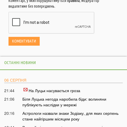
Коментарі, у яких порушуватимуться
Правила
, модератор
видалятиме без попереджень.
ОСТАННІ НОВИНИ
06 СЕРПНЯ
21:44
На Луцьк насувається гроза
21:06
Біля Луцька негода наробила біди: волиняни
публікують наслідки у мережі
20:16
Астрологи назвали знаки Зодіаку, для яких серпень
стане найгіршим місяцем року