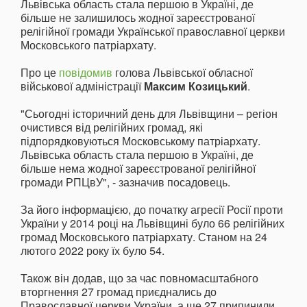
Львівська область стала першою в Україні, де
більше не залишилось жодної зареєстрованої
релігійної громади Української православної церкви
Московського патріархату.
Про це
повідомив
голова Львівської обласної
військової адміністрації
Максим Козицький
.
"Сьогодні історичний день для Львівщини – регіон
очистився від релігійних громад, які
підпорядковуються Московському патріархату.
Львівська область стала першою в Україні, де
більше нема жодної зареєстрованої релігійної
громади РПЦвУ", - зазначив посадовець.
За його інформацією, до початку агресії Росії проти
України у 2014 році на Львівщині було 66 релігійних
громад Московського патріархату. Станом на 24
лютого 2022 року їх було 54.
Також він додав, що за час повномасштабного
вторгнення 27 громад приєднались до
Православної церкви України, а ще 27 припинили