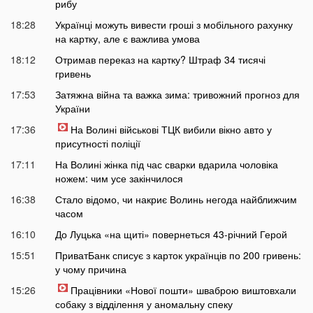
рибу
18:28
Українці можуть вивести гроші з мобільного рахунку
на картку, але є важлива умова
18:12
Отримав переказ на картку? Штраф 34 тисячі
гривень
17:53
Затяжна війна та важка зима: тривожний прогноз для
України
17:36
На Волині військові ТЦК вибили вікно авто у
присутності поліції
17:11
На Волині жінка під час сварки вдарила чоловіка
ножем: чим усе закінчилося
16:38
Стало відомо, чи накриє Волинь негода найближчим
часом
16:10
До Луцька «на щиті» повернеться 43-річний Герой
15:51
ПриватБанк списує з карток українців по 200 гривень:
у чому причина
15:26
Працівники «Нової пошти» шваброю виштовхали
собаку з відділення у аномальну спеку