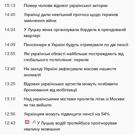
15:13
Помер чоловік відомої української акторки
14:45
Українці дали невтішний прогноз щодо термінів
закінчення війни
14:24
У Луцьку жінка організувала бордель в орендованій
квартирі
14:09
Пенсіонери в Україні будуть отримувати по дві пенсії
13:55
Які українські області найбільше постраждають від
глобального потепління: перелік
13:40
На заході Україні зафіксували масове нашестя
аномалії
13:25
Відомих українських артистів можуть позбавити
бронювання від мобілізації
13:10
Над українськими містами пролетів літак із Москви:
як так вийшло
12:56
Українцям можуть підвищити пенсії на 54%
12:43
У Луцьку водій тролейбуса проігнорував
хвилину мовчання