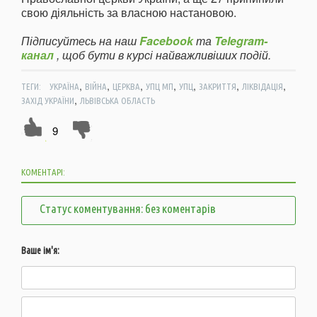
свою діяльність за власною настановою.
Підписуйтесь на наш
Facebook
та
Telegram-
канал
, щоб бути в курсі найважливіших подій.
,
,
,
,
,
,
,
ТЕГИ:
УКРАЇНА
ВІЙНА
ЦЕРКВА
УПЦ МП
УПЦ
ЗАКРИТТЯ
ЛІКВІДАЦІЯ
,
ЗАХІД УКРАЇНИ
ЛЬВІВСЬКА ОБЛАСТЬ
9
КОМЕНТАРІ:
Статус коментування: без коментарів
Ваше ім'я: