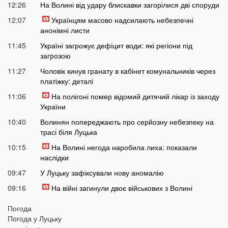
12:26
На Волині від удару блискавки загорілися дві споруди
12:07
Українцям масово надсилають небезпечні
анонімні листи
11:45
Україні загрожує дефіцит води: які регіони під
загрозою
11:27
Чоловік кинув гранату в кабінет комунальників через
платіжку: деталі
11:06
На полігоні помер відомий дитячий лікар із заходу
України
10:40
Волинян попереджають про серйозну небезпеку на
трасі біля Луцька
10:15
На Волині негода наробила лиха: показали
наслідки
09:47
У Луцьку зафіксували нову аномалію
09:16
На війні загинули двоє військових з Волині
06 СЕРПНЯ
Погода
Погода у
Луцьку
21:44
На Луцьк насувається гроза