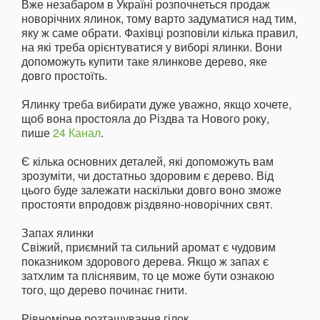
Вже незабаром в Україні розпочнеться продаж
новорічних ялинок, тому варто задуматися над тим,
яку ж саме обрати. Фахівці розповіли кілька правил,
на які треба орієнтуватися у виборі ялинки. Вони
допоможуть купити таке ялинкове дерево, яке
довго простоїть.
Ялинку треба вибирати дуже уважно, якщо хочете,
щоб вона простояла до Різдва та Нового року,
пише
24 Канал
.
Є кілька основних деталей, які допоможуть вам
зрозуміти, чи достатньо здоровим є дерево. Від
цього буде залежати наскільки довго воно зможе
простояти впродовж різдвяно-новорічних свят.
Запах ялинки
Свіжий, приємний та сильний аромат є чудовим
показником здорового дерева. Якщо ж запах є
затхлим та пліснявим, то це може бути ознакою
того, що дерево починає гнити.
Рівномірне розташування гілок