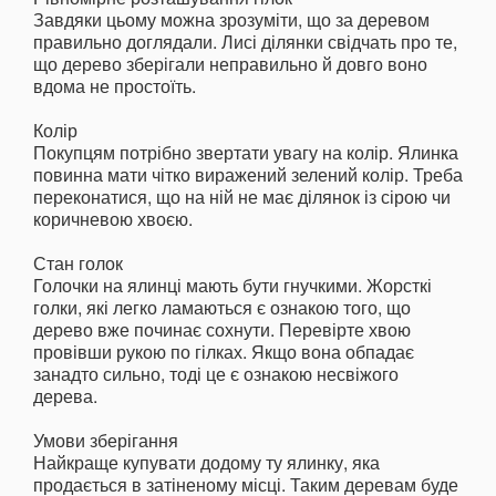
Завдяки цьому можна зрозуміти, що за деревом
правильно доглядали. Лисі ділянки свідчать про те,
що дерево зберігали неправильно й довго воно
вдома не простоїть.
Колір
Покупцям потрібно звертати увагу на колір. Ялинка
повинна мати чітко виражений зелений колір. Треба
переконатися, що на ній не має ділянок із сірою чи
коричневою хвоєю.
Стан голок
Голочки на ялинці мають бути гнучкими. Жорсткі
голки, які легко ламаються є ознакою того, що
дерево вже починає сохнути. Перевірте хвою
провівши рукою по гілках. Якщо вона обпадає
занадто сильно, тоді це є ознакою несвіжого
дерева.
Умови зберігання
Найкраще купувати додому ту ялинку, яка
продається в затіненому місці. Таким деревам буде