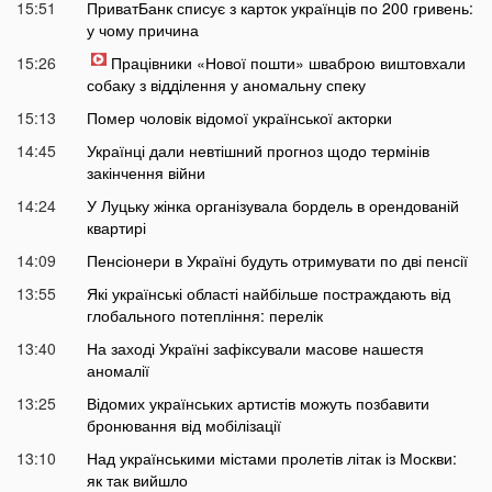
15:51
ПриватБанк списує з карток українців по 200 гривень:
у чому причина
15:26
Працівники «Нової пошти» шваброю виштовхали
собаку з відділення у аномальну спеку
15:13
Помер чоловік відомої української акторки
14:45
Українці дали невтішний прогноз щодо термінів
закінчення війни
14:24
У Луцьку жінка організувала бордель в орендованій
квартирі
14:09
Пенсіонери в Україні будуть отримувати по дві пенсії
13:55
Які українські області найбільше постраждають від
глобального потепління: перелік
13:40
На заході Україні зафіксували масове нашестя
аномалії
13:25
Відомих українських артистів можуть позбавити
бронювання від мобілізації
13:10
Над українськими містами пролетів літак із Москви:
як так вийшло