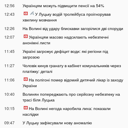
12:56
Українцям можуть підвищити пенсії на 54%
12:43
У Луцьку водій тролейбуса проігнорував
хвилину мовчання
12:26
На Волині від удару блискавки загорілися дві споруди
12:07
Українцям масово надсилають небезпечні
анонімні листи
11:45
Україні загрожує дефіцит води: які регіони під
загрозою
11:27
Чоловік кинув гранату в кабінет комунальників через
платіжку: деталі
11:06
На полігоні помер відомий дитячий лікар із заходу
України
10:40
Волинян попереджають про серйозну небезпеку на
трасі біля Луцька
10:15
На Волині негода наробила лиха: показали
наслідки
09:47
У Луцьку зафіксували нову аномалію