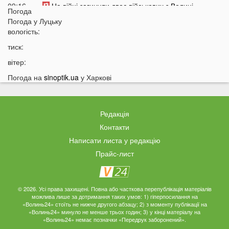
09:16
На війні загинули двоє військових з Волині
Погода
Погода у
Луцьку
06 СЕРПНЯ
вологість:
21:44
На Луцьк насувається гроза
тиск:
21:06
Біля Луцька негода наробила біди: волиняни
вітер:
публікують наслідки у мережі
Погода на
sinoptik.ua
у Харкові
20:16
Астрологи назвали знаки Зодіаку, для яких серпень
стане найгіршим місяцем року
19:44
Врожай під загрозою: як врятувати город від
Редакція
аномальної спеки
Контакти
19:15
Українців закликали зробити запаси цих товарів:
Написати листа у редакцію
повний перелік
Прайс-лист
18:43
Українцям можуть заборонити встановлювати
кондиціонери: у чому причина
18:14
Власникам гаражів зробили попередження: за що
© 2026. Усі права захищені. Повна або часткова перепублікація матеріалів
можлива лише за дотримання таких умов: 1) гіперпосилання на
доведеться платити у 2026 році
«Волинь24» стоїть не нижче другого абзацу; 2) з моменту публікації на
«Волинь24» минуло не менше трьох годин; 3) у кінці матеріалу на
17:42
Українців попередили про два важкі місяці попереду
«Волинь24» немає позначки «Передрук заборонений».
17:13
На Волині у ліцей фіктивно працевлаштували 12 осіб: