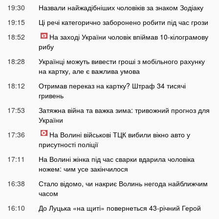
19:30
Назвали найжадібніших чоловіків за знаком Зодіаку
19:15
Ці речі категорично заборонено робити під час грози
18:52
На заході України чоловік впіймав 10-кілограмову
рибу
18:28
Українці можуть вивести гроші з мобільного рахунку
на картку, але є важлива умова
18:12
Отримав переказ на картку? Штраф 34 тисячі
гривень
17:53
Затяжна війна та важка зима: тривожний прогноз для
України
17:36
На Волині військові ТЦК вибили вікно авто у
присутності поліції
17:11
На Волині жінка під час сварки вдарила чоловіка
ножем: чим усе закінчилося
16:38
Стало відомо, чи накриє Волинь негода найближчим
часом
16:10
До Луцька «на щиті» повернеться 43-річний Герой