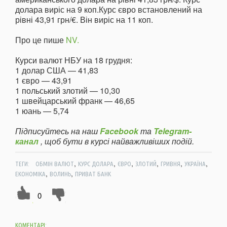
долара виріс на 9 коп.Курс євро встановлений на
рівні 43,91 грн/€. Він виріс на 11 коп.
Про це пише
NV.
Курси валют НБУ на 18 грудня:
1 долар США — 41,83
1 євро — 43,91
1 польський злотий — 10,30
1 швейцарський франк — 46,65
1 юань — 5,74
Підписуйтесь на наш
Facebook
та
Telegram-
канал
, щоб бути в курсі найважливіших подій.
,
,
,
,
,
,
ТЕГИ:
ОБМІН ВАЛЮТ
КУРС ДОЛАРА
ЄВРО
ЗЛОТИЙ
ГРИВНЯ
УКРАЇНА
,
,
ЕКОНОМІКА
ВОЛИНЬ
ПРИВАТ БАНК
0
КОМЕНТАРІ: