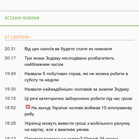
ОСТАННІ НОВИНИ
07 СЕРПНЯ
20:31
Від цих напоїв ви будете спати як немовля
20:17
Три знаки Зодіаку несподівано розбагатіють
найближчим часом
19:49
Назвали 5 побутових справ, які не можна робити в
суботу та неділю
19:30
Назвали найжадібніших чоловіків за знаком Зодіаку
19:15
Ці речі категорично заборонено робити під час грози
18:52
На заході України чоловік впіймав 10-кілограмову
рибу
18:28
Українці можуть вивести гроші з мобільного рахунку
на картку, але є важлива умова
18:12
Отримав переказ на картку? Штраф 34 тисячі