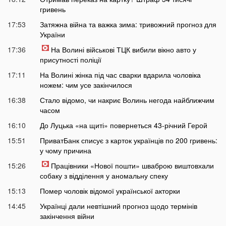
гривень
17:53
Затяжна війна та важка зима: тривожний прогноз для
України
17:36
На Волині військові ТЦК вибили вікно авто у
присутності поліції
17:11
На Волині жінка під час сварки вдарила чоловіка
ножем: чим усе закінчилося
16:38
Стало відомо, чи накриє Волинь негода найближчим
часом
16:10
До Луцька «на щиті» повернеться 43-річний Герой
15:51
ПриватБанк списує з карток українців по 200 гривень:
у чому причина
15:26
Працівники «Нової пошти» шваброю виштовхали
собаку з відділення у аномальну спеку
15:13
Помер чоловік відомої української акторки
14:45
Українці дали невтішний прогноз щодо термінів
закінчення війни