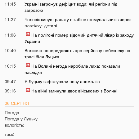
11:45
Україні загрожує дефіцит води: які регіони під
загрозою
11:27
Чоловік кинув гранату в кабінет комунальників через
платіжку: деталі
11:06
На полігоні помер відомий дитячий лікар із заходу
України
10:40
Волинян попереджають про серйозну небезпеку на
трасі біля Луцька
10:15
На Волині негода наробила лиха: показали
наслідки
09:47
У Луцьку зафіксували нову аномалію
09:16
На війні загинули двоє військових з Волині
06 СЕРПНЯ
Погода
21:44
На Луцьк насувається гроза
Погода у
Луцьку
21:06
Біля Луцька негода наробила біди: волиняни
вологість:
публікують наслідки у мережі
тиск: