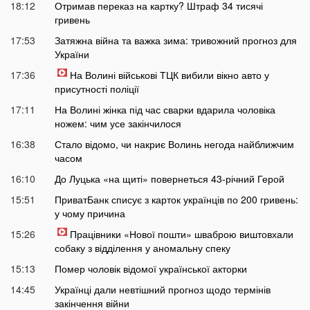
18:12
Отримав переказ на картку? Штраф 34 тисячі
гривень
17:53
Затяжна війна та важка зима: тривожний прогноз для
України
17:36
На Волині військові ТЦК вибили вікно авто у
присутності поліції
17:11
На Волині жінка під час сварки вдарила чоловіка
ножем: чим усе закінчилося
16:38
Стало відомо, чи накриє Волинь негода найближчим
часом
16:10
До Луцька «на щиті» повернеться 43-річний Герой
15:51
ПриватБанк списує з карток українців по 200 гривень:
у чому причина
15:26
Працівники «Нової пошти» шваброю виштовхали
собаку з відділення у аномальну спеку
15:13
Помер чоловік відомої української акторки
14:45
Українці дали невтішний прогноз щодо термінів
закінчення війни