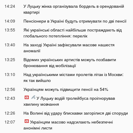
14:24
У Луцьку жінка організувала бордель в орендованій
квартирі
14:09
Пенсіонери в Україні будуть отримувати по дві пенсії
13:55
Які українські області найбільше постраждають від
глобального потепління: перелік
13:40
На заході Україні зафіксували масове нашестя
аномалії
13:25
Відомих українських артистів можуть позбавити
бронювання від мобілізації
13:10
Над українськими містами пролетів літак із Москви:
як так вийшло
12:56
Українцям можуть підвищити пенсії на 54%
12:43
У Луцьку водій тролейбуса проігнорував
хвилину мовчання
12:26
На Волині від удару блискавки загорілися дві споруди
12:07
Українцям масово надсилають небезпечні
анонімні листи