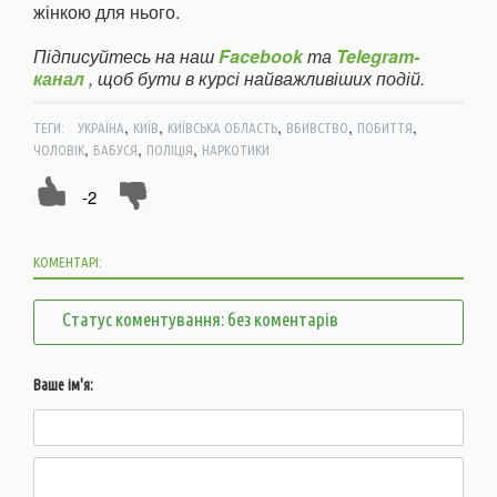
жінкою для нього.
Підписуйтесь на наш
Facebook
та
Telegram-
канал
, щоб бути в курсі найважливіших подій.
,
,
,
,
,
ТЕГИ:
УКРАЇНА
КИЇВ
КИЇВСЬКА ОБЛАСТЬ
ВБИВСТВО
ПОБИТТЯ
,
,
,
ЧОЛОВІК
БАБУСЯ
ПОЛІЦІЯ
НАРКОТИКИ
-2
КОМЕНТАРІ:
Статус коментування: без коментарів
Ваше ім'я: