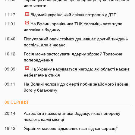
чого чекати
11:17
Відомий український співак потрапив у ДТП
11:01
На Волині працівники ТЦК силоміць витягнули
чоловіка з будинку
10:40
Популярний овоч стрімко дешевшає другий тиждень
поспіль, але є нюанс
10:12
Росія може застосувати ядерну зброю? Тривожне
попередження
09:39
На Україну насувається негода: які області накриє
небезпечна стихія
09:11
На Волині чоловік до смерті побив знайомого і возив
його у багажнику
08 СЕРПНЯ
20:14
Астрологи назвали знаки Зодіаку, яких попереду
чекають важкі місяці
19:42
Українки масово відмовляються від консервації