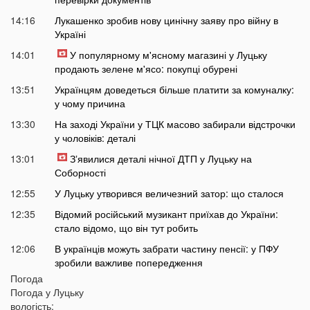
14:16
Лукашенко зробив нову цинічну заяву про війну в
Україні
14:01
У популярному м'ясному магазині у Луцьку
продають зелене м'ясо: покупці обурені
13:51
Українцям доведеться більше платити за комуналку:
у чому причина
13:30
На заході України у ТЦК масово забирали відстрочки
у чоловіків: деталі
13:01
Зʼявилися деталі нічної ДТП у Луцьку на
Соборності
12:55
У Луцьку утворився величезний затор: що сталося
12:35
Відомий російський музикант приїхав до України:
стало відомо, що він тут робить
12:06
В українців можуть забрати частину пенсії: у ПФУ
зробили важливе попередження
Погода
11:34
На Волині чоловік погрожував поліцейським
Погода у
Луцьку
гранатою
вологість: