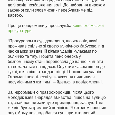
до 9 років позбавлення волі. До набрання вироком
законної сили зловмисник перебуватиме під
вартою.
Про це повідомили у пресслужба
Київської міської
прокуратури
.
"Прокурором в суді доведено, що чоловік, який
проживав спільно зі своєю 65-річною бабусею, під
час сварки завдав їй кілька ударів кулаками по
обличчю та тілу. Побита пенсіонерка у
безпомічному стані переповзла до ванної кімнати
та лежала там на підлозі. Онук тим часом пішов до
кухні, взяв ніж та завдав жінці 11 ножових ударів.
Отримані нею тілесні ушкодження виявилися
несумісними з життям", – йдеться в повідомленні.
За інформацією правоохоронців, після цього
молодик взяв знаряддя вбивства, пішов на вулицю
та, знайшовши закинуте приміщення, заснув. Там
же він був затриманий поліцією. Як згодом пояснив
онук, йому не сподобався суп, приготовлений