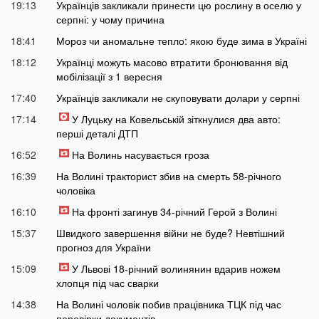
19:13
Українців закликали принести цю рослину в оселю у
серпні: у чому причина
18:41
Мороз чи аномальне тепло: якою буде зима в Україні
18:12
Українці можуть масово втратити бронювання від
мобілізації з 1 вересня
17:40
Українців закликали не скуповувати долари у серпні
17:14
У Луцьку на Ковельській зіткнулися два авто:
перші деталі ДТП
16:52
На Волинь насувається гроза
16:39
На Волині тракторист збив на смерть 58-річного
чоловіка
16:10
На фронті загинув 34-річний Герой з Волині
15:37
Швидкого завершення війни не буде? Невтішний
прогноз для України
15:09
У Львові 18-річний волинянин вдарив ножем
хлопця під час сварки
14:38
На Волині чоловік побив працівника ТЦК під час
перевірки документів