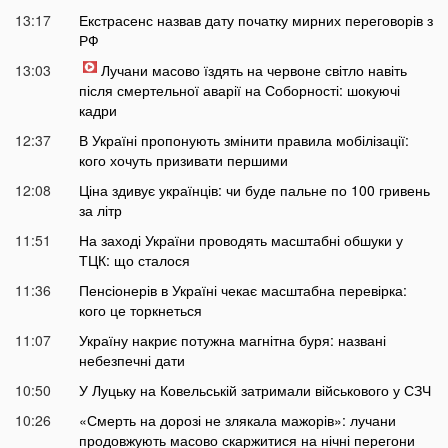
13:17
Екстрасенс назвав дату початку мирних переговорів з
РФ
13:03
Лучани масово їздять на червоне світло навіть
після смертельної аварії на Соборності: шокуючі
кадри
12:37
В Україні пропонують змінити правила мобілізації:
кого хочуть призивати першими
12:08
Ціна здивує українців: чи буде пальне по 100 гривень
за літр
11:51
На заході України проводять масштабні обшуки у
ТЦК: що сталося
11:36
Пенсіонерів в Україні чекає масштабна перевірка:
кого це торкнеться
11:07
Україну накриє потужна магнітна буря: названі
небезпечні дати
10:50
У Луцьку на Ковельській затримали військового у СЗЧ
10:26
«Смерть на дорозі не злякала мажорів»: лучани
продовжують масово скаржитися на нічні перегони