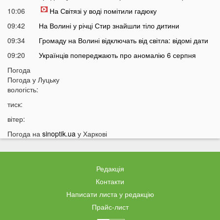
10:06
На Світязі у воді помітили гадюку
09:42
На Волині у річці Стир знайшли тіло дитини
09:34
Громаду на Волині відключать від світла: відомі дати
09:20
Українців попереджають про аномалію 6 серпня
09:05
Погода
На Волині підтвердили загибель Героя, який рік
Погода у
Луцьку
вважався зниклим безвісти
вологість:
05 СЕРПНЯ
тиск:
21:32
У Луцьку зафіксували аномалію
вітер:
20:21
Ці продукти потрібно викинути через 48 годин: вони
Погода на
sinoptik.ua
у Харкові
можуть бути небезпечними
19:51
Одну категорію людей закликали щодня пити каву:
кого це стосується
Редакція
19:20
Що категорично заборонено робити на Яблучний
Контакти
Спас: повний перелік
Написати листа у редакцію
18:40
Водіїв в Україні можуть оштрафувати на 1190 гривень
Прайс-лист
за одну дрібницю