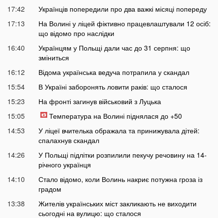
17:42
Українців попередили про два важкі місяці попереду
17:13
На Волині у ліцей фіктивно працевлаштували 12 осіб:
що відомо про наслідки
16:40
Українцям у Польщі дали час до 31 серпня: що
зміниться
16:12
Відома українська ведуча потрапила у скандал
15:54
В Україні заборонять ловити раків: що сталося
15:23
На фронті загинув військовий з Луцька
15:05
Температура на Волині піднялася до +50
14:53
У ліцеї вчителька ображала та принижувала дітей:
спалахнув скандал
14:26
У Польщі підлітки розпилили пекучу речовину на 14-
річного українця
14:10
Стало відомо, коли Волинь накриє потужна гроза із
градом
13:38
Жителів українських міст закликають не виходити
сьогодні на вулицю: що сталося