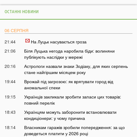
ОСТАННІ НОВИНИ
06 СЕРПНЯ
21:44
На Луцьк насувається гроза
21:06
Біля Луцька негода наробила біди: волиняни
публікують наслідки у мережі
20:16
Астрологи назвали знаки Зодіаку, для яких серпень
стане найгіршим місяцем року
19:44
Врожай під загрозою: як врятувати город від
аномальної спеки
19:15
Українців закликали зробити запаси цих товарів:
повний перелік
18:43
Українцям можуть заборонити встановлювати
кондиціонери: у чому причина
18:14
Власникам гаражів зробили попередження: за що
доведеться платити у 2026 році