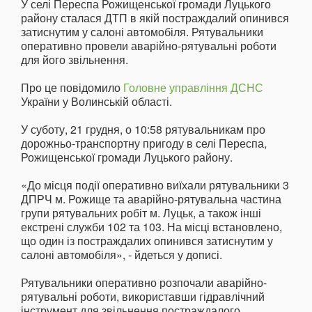
У селі Переспа Рожищенської громади Луцького
району сталася ДТП в якій постраждалий опинився
затиснутим у салоні автомобіля. Рятувальники
оперативно провели аварійно-рятувальні роботи
для його звільнення.
Про це повідомило
Головне управління ДСНС
України у Волинській області.
У суботу, 21 грудня, о 10:58 рятувальникам про
дорожньо-транспортну пригоду в селі Переспа,
Рожищенської громади Луцького району.
«До місця події оперативно виїхали рятувальники 3
ДПРЧ м. Рожище та аварійно-рятувальна частина
групи рятувальних робіт м. Луцьк, а також інші
екстрені служби 102 та 103. На місці встановлено,
що один із постраждалих опинився затиснутим у
салоні автомобіля», - йдеться у дописі.
Рятувальники оперативно розпочали аварійно-
рятувальні роботи, використавши гідравлічний
інструмент для звільнення постраждалого.