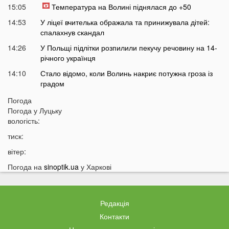
15:05
Температура на Волині піднялася до +50
14:53
У ліцеї вчителька ображала та принижувала дітей:
спалахнув скандал
14:26
У Польщі підлітки розпилили пекучу речовину на 14-
річного українця
14:10
Стало відомо, коли Волинь накриє потужна гроза із
градом
13:38
Жителів українських міст закликають не виходити
Погода
сьогодні на вулицю: що сталося
Погода у
Луцьку
вологість:
13:17
Екстрасенс назвав дату початку мирних переговорів з
РФ
тиск:
13:03
Лучани масово їздять на червоне світло навіть
вітер:
після смертельної аварії на Соборності: шокуючі
Погода на
sinoptik.ua
у Харкові
кадри
12:37
В Україні пропонують змінити правила мобілізації:
кого хочуть призивати першими
Редакція
12:08
Ціна здивує українців: чи буде пальне по 100 гривень
Контакти
за літр