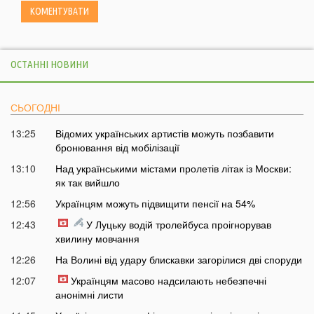
ОСТАННІ НОВИНИ
СЬОГОДНІ
13:25
Відомих українських артистів можуть позбавити
бронювання від мобілізації
13:10
Над українськими містами пролетів літак із Москви:
як так вийшло
12:56
Українцям можуть підвищити пенсії на 54%
12:43
У Луцьку водій тролейбуса проігнорував
хвилину мовчання
12:26
На Волині від удару блискавки загорілися дві споруди
12:07
Українцям масово надсилають небезпечні
анонімні листи