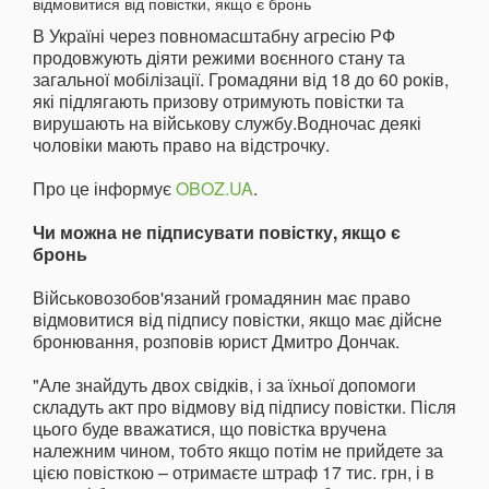
В Україні через повномасштабну агресію РФ
продовжують діяти режими воєнного стану та
загальної мобілізації. Громадяни від 18 до 60 років,
які підлягають призову отримують повістки та
вирушають на військову службу.Водночас деякі
чоловіки мають право на відстрочку.
Про це інформує
OBOZ.UA
.
Чи можна не підписувати повістку, якщо є
бронь
Військовозобов'язаний громадянин має право
відмовитися від підпису повістки, якщо має дійсне
бронювання, розповів юрист Дмитро Дончак.
"Але знайдуть двох свідків, і за їхньої допомоги
складуть акт про відмову від підпису повістки. Після
цього буде вважатися, що повістка вручена
належним чином, тобто якщо потім не прийдете за
цією повісткою – отримаєте штраф 17 тис. грн, і в