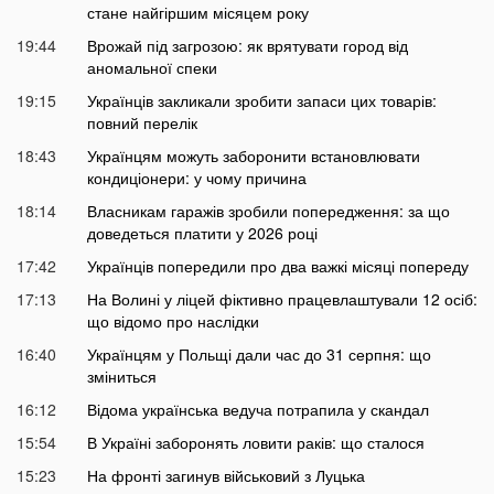
стане найгіршим місяцем року
19:44
Врожай під загрозою: як врятувати город від
аномальної спеки
19:15
Українців закликали зробити запаси цих товарів:
повний перелік
18:43
Українцям можуть заборонити встановлювати
кондиціонери: у чому причина
18:14
Власникам гаражів зробили попередження: за що
доведеться платити у 2026 році
17:42
Українців попередили про два важкі місяці попереду
17:13
На Волині у ліцей фіктивно працевлаштували 12 осіб:
що відомо про наслідки
16:40
Українцям у Польщі дали час до 31 серпня: що
зміниться
16:12
Відома українська ведуча потрапила у скандал
15:54
В Україні заборонять ловити раків: що сталося
15:23
На фронті загинув військовий з Луцька