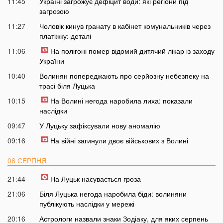
11:45
Україні загрожує дефіцит води: які регіони під
загрозою
11:27
Чоловік кинув гранату в кабінет комунальників через
платіжку: деталі
11:06
На полігоні помер відомий дитячий лікар із заходу
України
10:40
Волинян попереджають про серйозну небезпеку на
трасі біля Луцька
10:15
На Волині негода наробила лиха: показали
наслідки
09:47
У Луцьку зафіксували нову аномалію
09:16
На війні загинули двоє військових з Волині
06 СЕРПНЯ
21:44
На Луцьк насувається гроза
21:06
Біля Луцька негода наробила біди: волиняни
публікують наслідки у мережі
20:16
Астрологи назвали знаки Зодіаку, для яких серпень